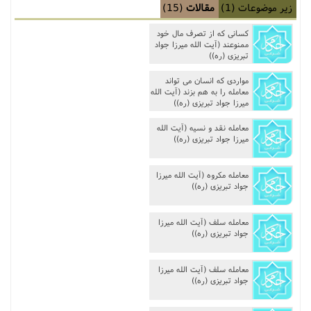
زیر موضوعات
(1)
مقالات
(15)
مناسک حج
کسانى که از تصرف مال خود
ممنوعند (آیت الله میرزا جواد
عبادات
تبریزی (ره))
مواردی که انسان می تواند
عقود
معامله را به هم بزند (آیت الله
میرزا جواد تبریزی (ره))
ایقاعات
معامله نقد و نسیه (آیت الله
میرزا جواد تبریزی (ره))
احکام
معامله مکروه (آیت الله میرزا
جواد تبریزی (ره))
اعتکاف
معامله سلف (آیت الله میرزا
زندگی نامه مراجع تقلید
جواد تبریزی (ره))
کتابخانه
معامله سلف (آیت الله میرزا
جواد تبریزی (ره))