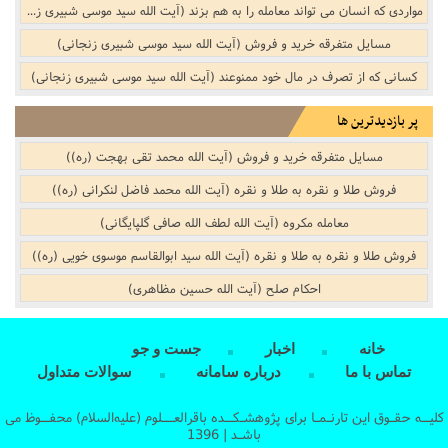
مواردی که انسان می تواند معامله را به هم بزند (آیت الله سید موسی شبیری زنجانی)
مسایل متفرقه خرید و فروش‌‌ (آیت الله سید موسی شبیری زنجانی)
کسانى که از تصرف در مال خود ممنوعند (آیت الله سید موسی شبیری زنجانی)
پر بازدیدترین ها
مسایل متفرقه خرید و فروش‌‌ (آیت الله محمد تقی بهجت (ره))
فروش طلا و نقره به طلا و نقره (آیت الله محمد فاضل لنکرانی (ره))
معامله مکروه (آیت الله لطف الله صافی گلپایگانی)
فروش طلا و نقره به طلا و نقره (آیت الله سید ابوالقاسم موسوی خویی (ره))
احکام صلح (آیت الله حسین مظاهری)
خانه
اخبار
جست و جو
تماس با ما
درباره سامانه
سوالات متداول
کلیــه حقـوق این تارنـمـا برای پژوهشـکــده باقرالعـــلوم (علیه‌السلام) محفــوظ می
باشـد | 1396