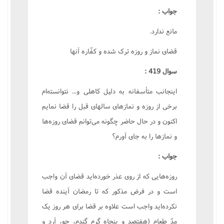
جواب :
مانع ندارد.
قضاى نماز و روزه ترک شده و کفّاره آنها
سوال 419 :
اينجانب متأسفانه به دليل کاهلى و... نتوانسته‌ام
برخى از روزه و نمازهاى سالهاى قبل را قضا نمايم
اکنون و در حال حاضر چگونه مى‌توانم قضاى روزه‌ها
و نمازها را به جاى آورم؟
جواب :
روزه‌هايى که از روى عذر خورده‌ايد قضاى آن واجب
است و در فرض مذکور که تا رمضان آينده قضا
نکرده‌ايد واجب است علاوه بر قضا براى هر روز يک
مدّ طعام (هفتصد و پنجاه گرم گندم، جو، آرد و