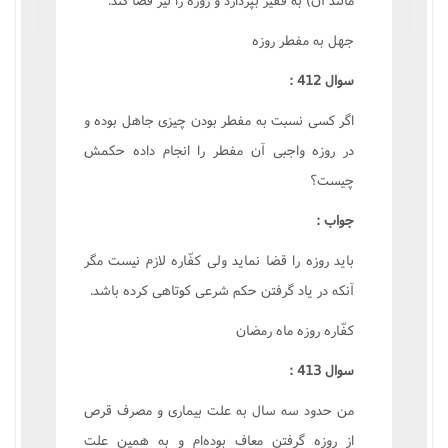
جهل به مفطر روزه
سوال 412 :
اگر کسى نسبت به مفطر بودن چيزى جاهل بوده و
در روزه واجبى آن مفطر را انجام داده حکمش
چيست؟
جواب :
بايد روزه را قضا نمايد ولى کفّاره لازم نيست مگر
آنکه در ياد گرفتن حکم شرعى کوتاهى کرده باشد.
کفّاره روزه ماه رمضان
سوال 413 :
من حدود سه سال به علت بيمارى و مصرف قرص
از روزه گرفتن معاف بوده‌ام و به همين علت