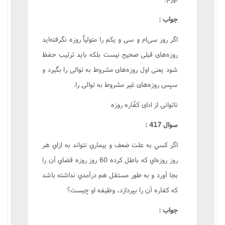
جواب :
اگر روز سى‌ام و سى و يکم را متولياً روزه نگرفته‌ايد
روزه‌هاى قبلى صحيح نيست بلکه بايد ترتيب حفظ
شود يعنى اول روزه‌هاى مشروط به توالى را بگيرد و
سپس روزه‌هاى غير مشروط به توالى را.
ناتوانى از اداى کفّاره روزه
سوال 417 :
اگر کسي به علت ضعف و بيماري نتواند به ازاي هر
روز روزه‌اي که باطل کرده 60 روز روزه قضاي آن را
بجا آورد و به طور مستقل هم درآمدي نداشته باشد
که کفاره آن را بپردازد، وظيفه او چيست؟
جواب :