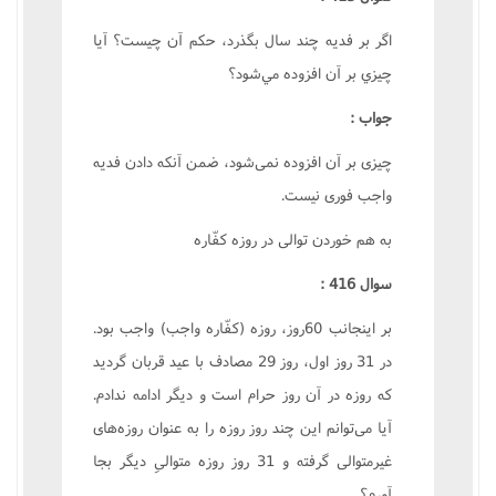
اگر بر فديه چند سال بگذرد، حکم آن چيست؟ آيا
چيزي بر آن افزوده مي‌شود؟
جواب :
چيزى بر آن افزوده نمى‌شود، ضمن آنکه دادن فديه
واجب فورى نيست.
به هم خوردن توالى در روزه کفّاره
سوال 416 :
بر اينجانب 60روز، روزه (کفّاره واجب) واجب بود.
در 31 روز اول، روز 29 مصادف با عيد قربان گرديد
که روزه در آن روز حرام است و ديگر ادامه ندادم.
آيا مى‌توانم اين چند روز روزه را به عنوان روزه‌هاى
غيرمتوالى گرفته و 31 روز روزه متوالىِ ديگر بجا
آورم؟