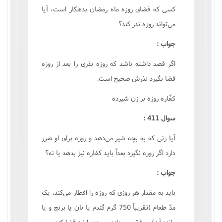
کسى که قضاى روزه ماه رمضان بدهکار است، آيا
مى‌تواند روزه نذر کند؟
جواب :
اگر قصد داشته باشد که روزه نذرى را بعد از روزه
قضا بگيرد نذرش صحيح است.
کفّاره روزه بر زن شيرده
سوال 411 :
آيا زنى که به بچه شير مى‌دهد و روزه براى او ضرر
دارد اگر روزه نگيرد بعداً بايد کفاره نيز بدهد يا نه؟
جواب :
بايد به مقدار هر روزى که روزه را افطار مى‌کند، يک
مدّ طعام (تقريباً 750 گرم گندم يا نان يا برنج و يا
مانند آن) به فقير بپردازد و روزه را نيز قضا کند.