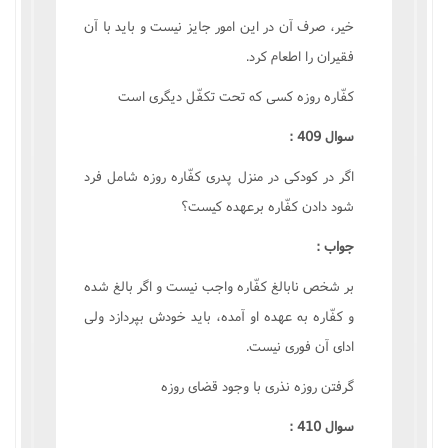
خير، صرف آن در اين امور جايز نيست و بايد با آن
فقيران را اطعام کرد.
کفّاره روزه کسى که تحت تکفّل ديگرى است
سوال 409 :
اگر در کودکى در منزل پدرى کفّاره روزه شامل فرد
شود دادن کفّاره برعهده کيست؟
جواب :
بر شخص نابالغ کفّاره واجب نيست و اگر بالغ شده
و کفّاره به عهده او آمده، بايد خودش بپردازد ولى
اداى آن فورى نيست.
گرفتن روزه نذرى با وجود قضاى روزه
سوال 410 :