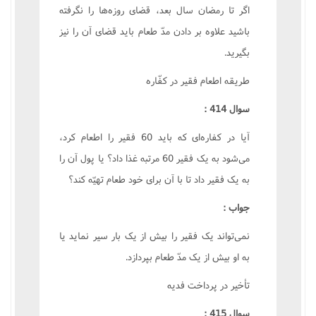
اگر تا رمضان سال بعد، قضاى روزه‌ها را نگرفته
باشيد علاوه بر دادن مدّ طعام بايد قضاى آن را نيز
بگيريد.
طريقه اطعام فقير در کفّاره
سوال 414 :
آيا در کفاره‌اى که بايد 60 فقير را اطعام کرد،
مى‌شود به يک فقير 60 مرتبه غذا داد؟ يا پول آن را
به يک فقير داد تا با آن براى خود طعام تهيّه کند؟
جواب :
نمى‌تواند يک فقير را بيش از يک بار سير نمايد يا
به او بيش از يک مدّ طعام بپردازد.
تأخير در پرداخت فديه
سوال 415 :