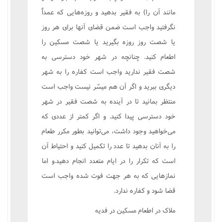
مانند آن را) به فقير بدهيد و روزه‌هايى که عمداً
نگرفتيد واجب است ضمن قضاى آنها براى هر روز
يا شصت روز روزه بگيريد يا شصت مسکين را
اطعام کنيد. چنانچه در شهر خود دسترسى به
شصت فقير نداريد واجب است کفاره را به شهر
ديگرى ببريد و اگر آن هم ميسّر نيست واجب است
منتظر بمانيد تا در آينده به شصت فقير در شهر
خود دسترسى پيدا کنيد. و اگر کمتر از عددى که
مى‌خواهيد وجود داشت، مى‌توانيد بطور مکرر طعام
را به آنان بدهيد تا عدد را تکميل کنيد و احتياط آن
است که تکرار را در ايام متعدد انجام دهيد.و اما
نمازهايى که به هر جهت فوت شده واجب است
قضا شود و کفاره ندارد.
ملاک در اطعام مسکين در فديه