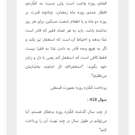
قضاى روزه واجب است ولى نسبت به کفّاره‌ى
افطار عمدى روزه ماه رمضان، چنانچه قدرت بر
روزه دو ماه و يا اطعام شصت مسکين براى هر روز
نداشته باشد، بايد به هر تعداد فقير که قادر است
غذا بدهد و احتياط آن است که استغفار نيز بکند و
اگر به هيچ وجه قادر به دادن غذا به فقرا نيست
فقط کافى است که استغفار کند يعنى با دل و زبان
خود بگويد: "استغفرالله (از خداوند بخشايش
مى‌طلبم)".
پرداخت کفّاره روزه بصورت قسطى
سوال 418 :
از چند سال گذشته کفّاره روزه بدهکار هستم. آيا
مى‌توانم در طول سال در چند نوبت آن را پرداخت
کنم؟