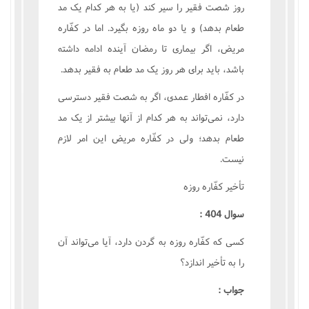
روز شصت فقير را سير کند (يا به هر کدام يک مد
طعام بدهد) و يا دو ماه روزه بگيرد. اما در کفّاره
مريض، اگر بيمارى تا رمضان آينده ادامه داشته
باشد، بايد براى هر روز يک مد طعام به فقير بدهد.
در کفّاره افطار عمدى، اگر به شصت فقير دسترسى
دارد، نمى‌تواند به هر کدام از آنها بيشتر از يک مد
طعام بدهد؛ ولى در کفّاره مريض اين امر لازم
نيست.
تأخير کفّاره روزه
سوال 404 :
کسى که کفّاره روزه به گردن دارد، آيا مى‌تواند آن
را به تأخير اندازد؟
جواب :