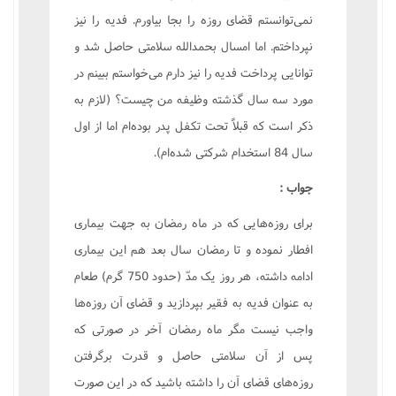
نمى‌توانستم قضاى روزه را بجا بياورم. فديه را نيز
نپرداختم. اما امسال بحمدالله سلامتى حاصل شد و
توانايى پرداخت فديه را نيز دارم مى‌خواستم ببينم در
مورد سه سال گذشته وظيفه من چيست؟ (لازم به
ذکر است که قبلاً تحت تکفل پدر بوده‌ام اما از اول
سال 84 استخدام شرکتى شده‌ام).
جواب :
براى روزه‌هايى که در ماه رمضان به جهت بيمارى
افطار نموده و تا رمضان سال بعد هم اين بيمارى
ادامه داشته، هر روز يک مدّ (حدود 750 گرم) طعام
به عنوان فديه به فقير بپردازيد و قضاى آن روزه‌ها
واجب نيست مگر ماه رمضان آخر در صورتى که
پس از آن سلامتى حاصل و قدرت برگرفتن
روزه‌هاى قضاى آن را داشته باشيد که در اين صورت