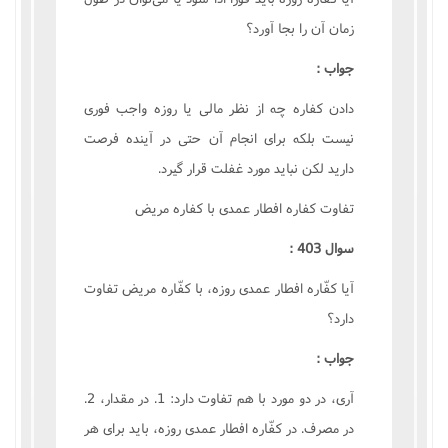
زمان آن را بجا آورد؟
جواب :
دادن کفاره چه از نظر مالى يا روزه واجب فورى
نيست بلکه براى انجام آن حتى در آينده فرصت
داريد لکن نبايد مورد غفلت قرار گيرد.
تفاوت کفاره افطار عمدى با کفاره مريض
سوال 403 :
آيا کفّاره افطار عمدى روزه، با کفّاره مريض تفاوت
دارد؟
جواب :
آرى، در دو مورد با هم تفاوت دارد: 1. در مقدار، 2.
در مصرف. در کفّاره افطار عمدى روزه، بايد براى هر