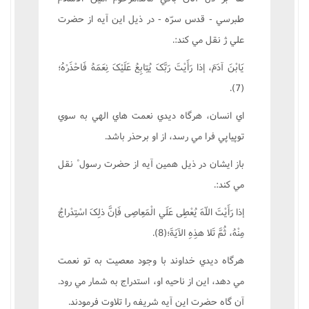
طبرسي - قدس سرّه - در ذيل اين آيه از حضرت
علي ژ نقل مي کند:.
يَابْنَ آدَمَ، إذا رَأَيْتَ رَبَّکَ يُتِابِعُ عَلَيْکَ نِعَمَهُ فَاحْذَرْهُ؛
(7).
اي انسان، هرگاه ديدي نعمت هاي الهي به سوي
توپياپي فرا مي رسد، از او برحذر باشد.
باز ايشان در ذيل همين آيه از حضرت رسول ْ نقل
مي کند:.
إذا رَأَيْتَ اللّهَ يُعْطِى عَلَي الْمَعِاصِى فَإنَّ ذلِکَ اسْتِدْراجُ
مِنْهُ، ثُمَّ تَلا هذِهِ الآيَةَ؛(8).
هرگاه ديدي خداوند با وجود معصيت به تو نعمت
مي دهد، اين از ناحيه او، استدراج به شمار مي رود.
آن گاه حضرت اين آيه شريفه را تلاوت فرمودند.