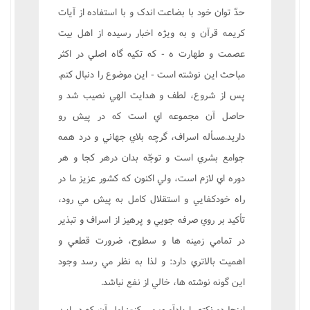
حدّ توان خود با بضاعت اندک و با استفاده از آيات
کريمه قرآن و به ويژه اخبار رسيده از اهل بيت
عصمت و طهارت ه - که تکيه گاه اصلي در اکثر
مباحث اين نوشته است - اين موضوع را دنبال کنم.
پس از شروع، لطف و هدايت الهي نصيب شد و
حاصل آن مجموعه اي است که در پيش رو
داريد.مسأله اسراف، گرچه بلاي جهاني و درد همه
جوامع بشري است و توجّه بدان درهر کجا و هر
دوره اي لازم است، ولي اکنون که کشور عزيز ما در
راه خودکفايي و استقلال کامل به پيش مي رود،
تأکيد بر روي صرفه جويي و پرهيز از اسراف و تبذير
در تمامي زمينه ها و سطوح، ضرورت قطعي و
اهميت بالاتري دارد: و لذا به نظر مي رسد وجود
اين گونه نوشته ها، خالي از نفع نباشد.
اينجا دو نکته را يادآوري مي کنم: اول آن که در اين