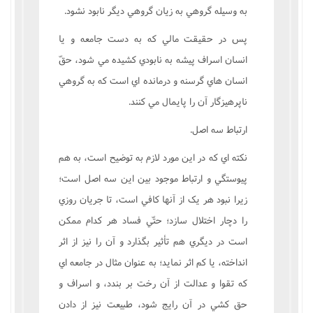
به وسيله گروهي به زيان گروهي ديگر نابود نشود.
پس در حقيقت مالي که به دست جامعه و يا
انسان اسراف پيشه به نابودي کشيده مي شود، حقّ
انسان هاي گرسنه و درمانده اي است که به گروهي
ناپرهيزگار آن را پايمال مي کنند.
ارتباط سه اصل.
نکته اي که در اين مورد لازم به توضيح است، به هم
پيوستگي و ارتباط موجود بين اين سه اصل است؛
زيرا نبود هر يک از آنها کافي است، تا جريان روزي
را دچار اختلال سازد؛ حتّي فساد هر کدام ممکن
است در ديگري هم تأثير بگذارد و آن را نيز از اثر
انداخته، يا کم اثر نمايد؛ به عنوان مثال در جامعه اي
که تقوا و عدالت از آن رخت بر بندد، و اسراف و
حق کشي در آن رايج شود، طبيعت نيز از دادن