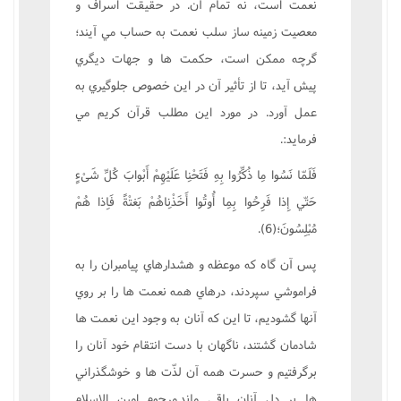
نعمت است، نه تمام آن. در حقيقت اسراف و
معصيت زمينه ساز سلب نعمت به حساب مي آيند؛
گرچه ممکن است، حکمت ها و جهات ديگري
پيش آيد، تا از تأثير آن در اين خصوص جلوگيري به
عمل آورد. در مورد اين مطلب قرآن کريم مي
فرمايد:.
فَلَمّا نَسُوا مِا ذُکِّرُوا بِهِ فَتَحْنِا عَلَيْهِمْ أَبْوابَ کُلِّ شَىْ‌ءٍ
حَتّي إِذا فَرِحُوا بِمِا أُوتُوا أَخَذْنِاهُمْ بَغتْةً فَاِذا هُمْ
مُبْلِسُونَ؛(6).
پس آن گاه که موعظه و هشدارهاي پيامبران را به
فراموشي سپردند، درهاي همه نعمت ها را بر روي
آنها گشوديم، تا اين که آنان به وجود اين نعمت ها
شادمان گشتند، ناگهان با دست انتقام خود آنان را
برگرفتيم و حسرت همه آن لذّت ها و خوشگذراني
ها بر دل آنان باقي ماند.مرحوم امين الاسلام