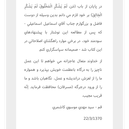
در پايان از باب (مَن لَمْ يَشْکُرِ الْمَخْلُوقَ لَمْ يَشْکُرِ
الْخِالِقَ) بر خود لازم مي دانم بدين وسيله از دوست
فاضل و بزرگوارم جناب آقاي اسماعيل اسماعيلي -
که پس از مطالعه اين نوشتار با پيشنهادهاي
سودمند خود، در برخي موارد راهگشاي اصلاحاتي در
اين کتاب شد - صميمانه سپاسگزاري کنم.
از خداوند متعال عاجزانه مي خواهم تا اين عمل
ناچيز را به درگاه باعظمت خويش بپذيرد و همواره
ما را از لغزش درانديشه و عمل، نگاهبان باشد و ما
را از ورود درجرگه (مسرفان) محافظت فرمايد. إنّه
قريب مجيب.
قم - سيد مهدي موسوي کاشمري‌
22/3/1370