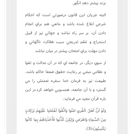
بزند بيشتر دهد انگور.
البته جريان اين قانون درصورتي است که احکام
شرعي ابلاغ شده باشد و مانعي هم براي انجام
دادن آن، بر سر راه نباشد و جهاتي نيز از قبيل
استدراج و تنعّم تدريجي سبب هلاکت ناگهاني و
دادن مهلت براي امتحان بيشتر در ميان نباشد.
از سوي ديگر، در جامعه اي که در آن عدالت و تقوا
و نظامي مبتني بر رعايت حقوق ضعفا حاکم باشد،
طبيعت نيز به فرمان خدا سفره نعمتش را مي
گسترد و با آن جامعه، همسويي خواهد کرد.در اين
باره قرآن مجيد مي فرمايد:.
وَلَوْ أنَّ أهْلَ الْقُري امَنُوا وَاتَّقَوْا لَفَتَحْنِا عَلَيْهِمْ بَرَکِاتٍ
مِنَ السَّمِاءِ وَاهَرْضِ وَلِکِنْ کَذَّبُوا فَأَخَذْنِاهُمْ بِمِا کانُوا
يَکْسِبُونَ؛(3).