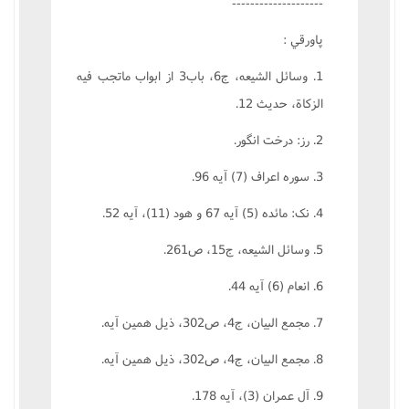
--------------------
پاورقي :
1. وسائل الشيعه، ج‌6، باب‌3 از ابواب ماتجب فيه
الزکاة، حديث 12.
2. رز: درخت انگور.
3. سوره اعراف (7) آيه 96.
4. نک: مائده (5) آيه 67 و هود (11)، آيه 52.
5. وسائل الشيعه، ج‌15، ص‌261.
6. انعام (6) آيه 44.
7. مجمع البيان، ج‌4، ص‌302، ذيل همين آيه.
8. مجمع البيان، ج‌4، ص‌302، ذيل همين آيه.
9. آل عمران (3)، آيه 178.