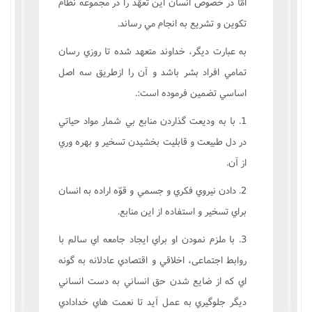
امّا در خصوص انسان اين تعهّد را در مجموعه نظام
تکوين و تشريع به انجام مي رساند.
به عبارت ديگر، خداوند متعهد شده تا روزي رسان
تمامي افراد بشر باشد و آن را ازطريق سه اصل
اساسي تضمين فرموده است:.
1. با به وديعت گذاردن منابع بي شمار مواد حياتي
در دل طبيعت و قابليت بخشيدن تسخير و بهره وري
از آن.
2. دادن نيروي فکري و جسمي و قوّه اراده به انسان
براي تسخير و استفاده از اين منابع.
3. با ملزم نمودن او براي ايجاد جامعه اي سالم با
روابط اجتماعى، اخلاقي و اقتصادي عادلانه به گونه
اي که از ضايع شدن حق انساني به دست انساني
ديگر جلوگيري به عمل آيد تا نعمت هاي خدادادي