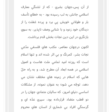
از آن پس،جهان بشري - که از تشنگي معارف
اسلامي جانش به لب رسيده بود - به خطاي تأسف
بار و طولاني خويش پي برد و پرده غفلت را از
ديدگان خود زدود و با شتابي وصف ناپذير، به سوي
بازنگري در اين دين نجات بخش قدم برداشت.
اکنون درجهان معاصر، مکتب هاي فلسفي مدّعي
نجات بشر، کمرنگ و بي اثر شده اند و تنها اسلام
است که روزنه اميد تمامي ملت هاست و اصول
اسلامي در همه ابعاد آن مطرح شد، و به راه حلّ
هايي که اسلام در زمينه هاي مختلف نشان مي
دهد، توجّه مي شود؛ به عنوان نمونه، از مشکلات
اساسي دنياي امروز، که ساليان متمادي جهان را در
دو قطب متضاد قرارداده بود، سيري عدّه اي و
گرسنگي افراد بي شماري از انسان هاي محروم