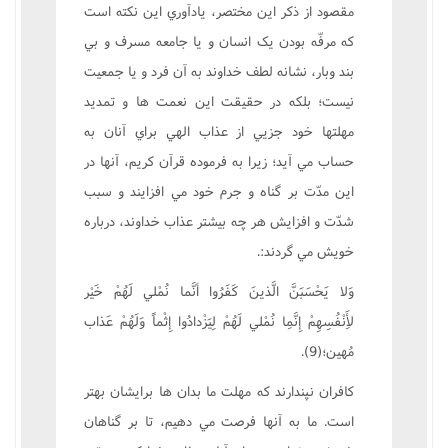
مقصود از ذکر اين مختصر، يادآوري اين نکته است
که مرفّه بودن يک انسان و يا جامعه مسرف و بي
بند وبار، نشانه لطف خداوند به آن فرد و يا جمعيت
نيست؛ بلکه در حقيقت اين نعمت ها و تمديد
مهلتها خود جزيي از عذاب الهي براي آنان به
حساب مي آيد؛ زيرا به فرموده قرآن کريم، آنها در
اين مدّت بر گناه و جرم خود مي افزايند و سبب
شدّت و افزايش هر چه بيشتر عذاب خداوند، درباره
خويش مي گردند:.
وَلا يَحْسَبَنَّ الَّذينَ کَفَرُوا أنَّما نُمْلي لَهُمْ خَيْر
لأَِنْفُسِهِمْ إِنَّمِا نُمْلي لَهُمْ لِيَزْدادُوا إِثْماً وَلَهُمْ عَذاب
مُهين؛(9).
کافران نپندارند که مهلت ما بدان ها برايشان بهتر
است. ما به آنها فرصت مي دهيم، تا بر گناهان