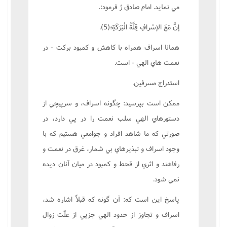
مي نمايد. امام صادق ژ فرمود:.
إنَّ مَعَ الإسْرافِ قِلَّةُ الْبَرَکَةِ؛(5).
همانا اسراف همراه با کاهش و کمبود برکت - در
نعمت هاي الهي - است.
استدراج مسرفين.
ممکن است بپرسيد: چگونه اسراف، و سرپيچي از
دستورهاي الهي سلب نعمت را در پي دارد، در
صورتي که ما شاهد افراد و جوامعي هستيم که با
وجود اسراف و تبذيرهاي بي شمار، غرق در نعمت و
رفاهند و اثري از قحط و کمبود در ميان آنان ديده
نمي شود.
پاسخ اين است که: آن گونه که قبلاً اشاره شد،
اسراف و تجاوز از حدود الهي جزيي از علّت زوال