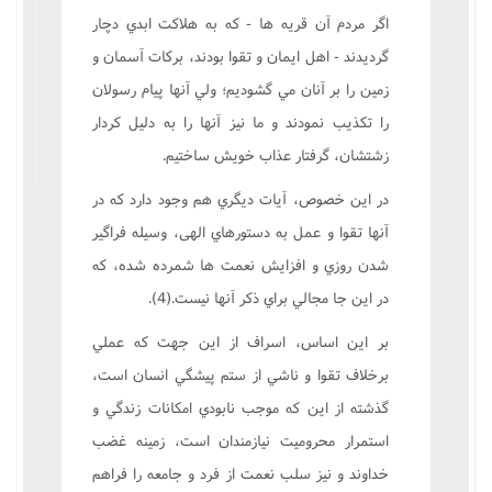
اگر مردم آن قريه ها - که به هلاکت ابدي دچار
گرديدند - اهل ايمان و تقوا بودند، برکات آسمان و
زمين را بر آنان مي گشوديم؛ ولي آنها پيام رسولان
را تکذيب نمودند و ما نيز آنها را به دليل کردار
زشتشان، گرفتار عذاب خويش ساختيم.
در اين خصوص، آيات ديگري هم وجود دارد که در
آنها تقوا و عمل به دستورهاي الهى، وسيله فراگير
شدن روزي و افزايش نعمت ها شمرده شده، که
در اين جا مجالي براي ذکر آنها نيست.(4).
بر اين اساس، اسراف از اين جهت که عملي
برخلاف تقوا و ناشي از ستم پيشگي انسان است،
گذشته از اين که موجب نابودي امکانات زندگي و
استمرار محروميت نيازمندان است، زمينه غضب
خداوند و نيز سلب نعمت از فرد و جامعه را فراهم