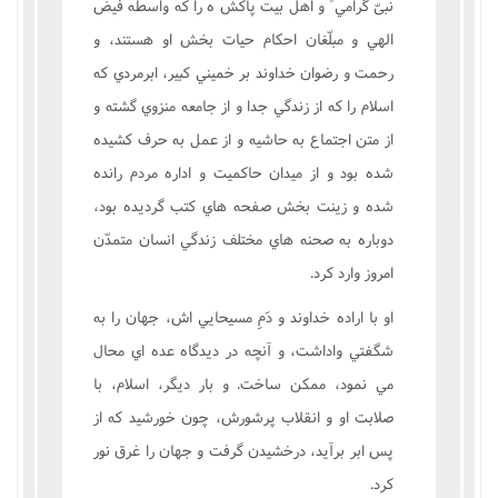
نبىّ گرامي ْ و اهل بيت پاکش ه را که واسطه فيض
الهي و مبلّغان احکام حيات بخش او هستند، و
رحمت و رضوان خداوند بر خميني کبير، ابرمردي که
اسلام را که از زندگي جدا و از جامعه منزوي گشته و
از متن اجتماع به حاشيه و از عمل به حرف کشيده
شده بود و از ميدان حاکميت و اداره مردم رانده
شده و زينت بخش صفحه هاي کتب گرديده بود،
دوباره به صحنه هاي مختلف زندگي انسان متمدّن
امروز وارد کرد.
او با اراده خداوند و دَمِ مسيحايي اش، جهان را به
شگفتي واداشت، و آنچه در ديدگاه عده اي محال
مي نمود، ممکن ساخت. و بار ديگر، اسلام، با
صلابت او و انقلاب پرشورش، چون خورشيد که از
پس ابر برآيد، درخشيدن گرفت و جهان را غرق نور
کرد.