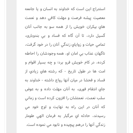
استدراج اين است که خداوند به انسان و يا جامعه
معصيت پيشه فرصت و مهلت کافي دهد و نعمت
هاي بيکران خويش را از همه سو به جانب آنان
گسيل دارد، تا آن گاه که فساد و بي بندوبارى،
تمامي حيات و زواياي زندگي آنان را در خود گرفت،
ناگهان عذاب بي امان او، همه وجودشان را احاطه
کرده، در کام خويش فرو برد؛ و چه بسيار اقوام و
امت ها در طول تاريخ - که رشته هاي زيادي از
فساد و فحشا در ميان آنها رواج داشته - خداوند به
جاي انتقام فورى، به آنان مهلت داده و به عوض
سلب نعمت، نعمتشان را افزون کرده است و زماني
که آنان در اين راه به نهايت و اوج خود مي
رسيدند، حادثه اي مرگبار به فرمان الهي طومار
زندگي آنها را درهم پيچيده و نابود مي نموده است.