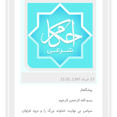
مناسک حج
عبادات
عقود
ایقاعات
احکام
اعتکاف
27 خرداد 1397, 15:35
زندگی نامه مراجع تقلید
پيشگفتار
کتابخانه
بسم الله الرحمن الرحيم
سپاس بي نهايت خداوند بزرگ را و درود فراوان