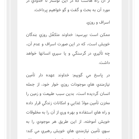
از آن راه هاست که در اين نوشتار تا حدودي در
مورد آن به بحث و گفت و گو خواهيم پرداخت.
اسراف و روزي.
ممکن است بپرسيد: خداوند متکفّل روزي بندگان
خويش است، که در اين صورت اسراف و عدم آن،
چه تأثيري در گرسنگي و يا سيري انسانها خواهد
داشت.
در پاسخ مي گوييم: خداوند عهده دار تأمين
نيازمندي هاي موجودات روزي خوار خود، از جمله
انسان گرديده است، بدين سبب طبيعت و زمين را
مخزن تأمين موادّ غذايي و امکانات زندگي قرار داده
و راه هاي استفاده و بهره وري از آن را به مخلوقات
خويش آموخته، از اين طريق هر موجودي را به
سوي تأمين نيازمندي هاي خويش رهبري مي کند؛