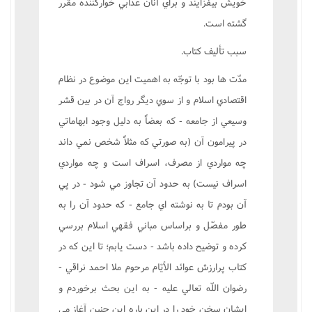
خويش بيفزايند و براي آنان عذابي خوارکننده مقرر
گشته است.
سبب تأليف کتاب.
مدّت ها بود با توجّه به اهميت اين موضوع در نظام
اقتصادي اسلام و از سوي ديگر رواج آن در بين قشر
وسيعي از جامعه - که بعضاً به دليل وجود ابهاماتي
در پيرامون آن (به صورتي که مثلاً شخص نمي داند
چه مواردي از مصرف، اسراف است و چه مواردي
اسراف نيست) به حدود آن تجاوز مي شود - در پي
آن بودم تا به نوشته اي جامع - که حدود آن را به
طور مفصّل و براساس مباني فقهي اسلام بررسي
کرده و توضيح داده باشد - دست يابم؛ تا اين که در
کتاب پرارزش عوائد الأيّام مرحوم ملا احمد نراقي -
رضوان اللّه تعالي عليه - به اين بحث برخوردم و
ايشان سخن خود را در اين باره اين چنين آغاز مي