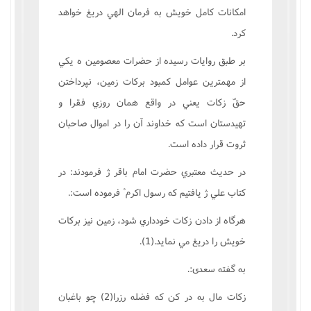
امکانات کامل خويش به فرمان الهي دريغ خواهد
کرد.
بر طبق روايات رسيده از حضرات معصومين ه يکي
از مهمترين عوامل کمبود برکات زمين، نپرداختن
حقّ زکات يعني در واقع همان روزي فقرا و
تهيدستان است که خداوند آن را در اموال صاحبان
ثروت قرار داده است.
در حديث معتبري حضرت امام باقر ژ فرمودند: در
کتاب علي ژ يافتيم که رسول اکرم ْ فرموده است:.
هرگاه از دادن زکات خودداري شود، زمين نيز برکات
خويش را دريغ مي نمايد.(1).
به گفته سعدى:.
زکات مال به در کن که فضله رزرا(2) چو باغبان