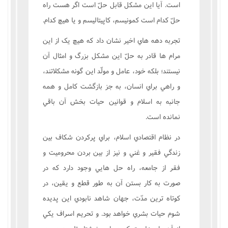
است. آيا اين مشکل قابل حلّ است اگر هست راه
حلّ کدام است کمونيسم، کاپيتاليسم و يا هيچ کدام.
تجربه دهه هاي اخير نشان داد که هيچ يک از اين
مرام ها قادر به حلّ اين مشکل بزرگ و امثال آن
نيستند؛ بلکه خود، عامل و مولّد اين گونه مشکلاتند،
و راهي براي انسان، به جز بازگشت کامل و همه
جانبه به اسلام و قوانين حيات بخش آن باقي
نمانده است.
در نظام اقتصادي اسلام، براي پرکردن شکاف بين
زندگي فقير و غني و نيز از بين بردن محروميت و
فقر از جامعه، راه حل هايي وجود دارد که در
صورت به کار بستن آن به طور قطع و يقين، در
کوتاه ترين مدّت، جهان شاهد نابودي اين پديده
شوم حيات بشري خواهد بود. و تحريم اسراف يکي