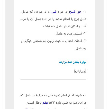
۱-
حق فسخ
در مورد
غبن
و در موردی كه عامل،
عمل زرع را انجام ندهد یا در اثناء عمل آن را ترك
كند. و امكان اجبار عامل هم نباشد.
۲- تسلیم زمین به عامل
۳- امكان انتقال مالكیت زمین به شخص دیگری یا
به عامل.
موارد بطلان عقد مزارعه
[
ویرایش
]
۱- شرط تعلق تمام ثمرۀ مال به مزارع یا عامل كه
در این صورت طبق ماده ۵۳۲
عقد
باطل است.