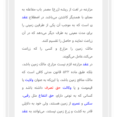
مزارعه در لغت از ریشه (زرع) مصدر باب مفاعله به
معنای با همدیگر كاشتن می‌باشد. در اصطلاح
عقد
ی است كه به موجب آن یكی از طرفین زمینی را
برای مدت معینی به طرف دیگر می‌دهد كه در آن
زراعت نمایند و حاصل را تقسیم كنند.
مالك زمین را مزارِع و كسی را كه زراعت
می‌كند،عامل می‌گویند.
در
عقد
مزارعه لازم نیست مزارع، مالك زمین باشد،
بلكه طبق ماده ۵۲۲ قانون مدنی كافی است كه
مالك منافع زمین باشد، یا این‌كه به عنوان
ولایت
یا
قیمومت و یا
وکالت
حق تصرف
داشته باشد و
كسانی كه به نوعی دارای
حق انتفاع
مثل
رقبی
،
سکنی
و
عمری
از زمین هستند، ولی خود به دلایلی
قادر به كشت و زرع زمین نیستند، می‌توانند به
عقد