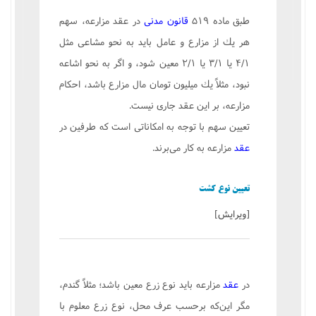
طبق ماده ۵۱۹
قانون مدنی
در عقد مزارعه، سهم
هر یك از مزارع و عامل باید به نحو مشاعی مثل
۴/۱ یا ۳/۱ یا ۲/۱ معین شود، و اگر به نحو اشاعه
نبود، مثلاً یك میلیون تومان مال مزارع باشد، احكام
مزارعه، بر این عقد جاری نیست.
تعیین سهم با توجه به امكاناتی است كه طرفین در
عقد
مزارعه به کار می‌برند.
تعیین نوع کشت
[
ویرایش
]
در
عقد
مزارعه باید نوع زرع معین باشد؛ مثلاً گندم،
مگر این‌كه برحسب عرف محل، نوع زرع معلوم با