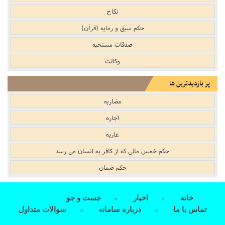
نکاح
حکم سبق و رمایه (قرآن)
صدقات مستحبه
وکالت
پر بازدیدترین ها
مضاربه
اجاره
عاریه
حکم خمس مالى که از کافر به انسان مى رسد
حکم ضمان
خانه
اخبار
جست و جو
تماس با ما
درباره سامانه
سوالات متداول