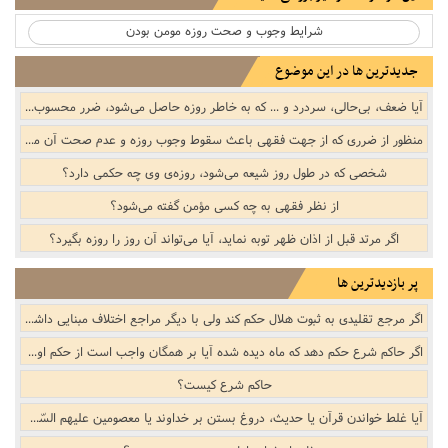
شرایط وجوب و صحت روزه مومن بودن
جدیدترین ها در این موضوع
آیا ضعف، بی‌حالی، سردرد و ... که به خاطر روزه حاصل می‌شود، ضرر محسوب می‌شود؟
منظور از ضرری که از جهت فقهی باعث سقوط وجوب روزه و عدم صحت آن می‌شود، چیست؟
شخصی که در طول روز شیعه می‌شود، روزه‌ی وی چه حکمی دارد؟
از نظر فقهی به چه کسی مؤمن گفته می‌شود؟
اگر مرتد قبل از اذان ظهر توبه نماید، آیا می‌تواند آن روز را روزه بگیرد؟
پر بازدیدترین ها
اگر مرجع تقلیدی به ثبوت هلال حکم کند ولی با دیگر مراجع اختلاف مبنایی داشته باشد (مثلاً در اتحاد و اختلاف افق، رؤیت هلال با چشم مسلّح و ...) وظیفه اشخاصی که مقلّد ایشان نیستند، چیست؟
اگر حاکم شرع حکم دهد که ماه دیده شده آیا بر همگان واجب است از حکم او اطاعت کنند یا فقط بر مقلّدینش واجب است؟
حاکم شرع کیست؟
آیا غلط خواندن قرآن یا حدیث، دروغ بستن بر خداوند یا معصومین علیهم السّلام محسوب می شود؟