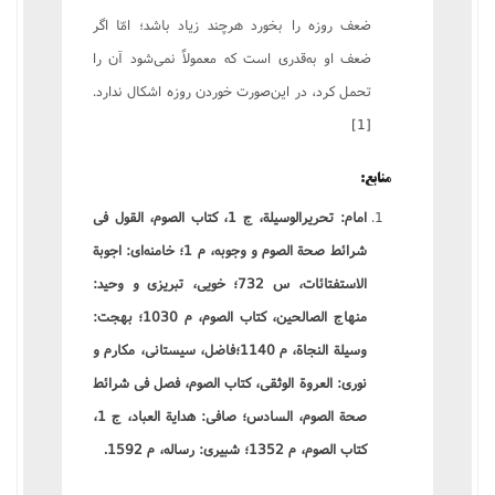
ضعف روزه را بخورد هرچند زیاد باشد؛ امّا اگر
ضعف او به‌قدری است که معمولاً نمی‌شود آن را
تحمل کرد، در این‌‌صورت خوردن روزه اشکال ندارد.
[1]
منابع:
امام: تحریرالوسیلة، ج 1، کتاب الصوم، القول فی
شرائط صحة الصوم و وجوبه، م 1؛ خامنه‌ای: اجوبة
الاستفتائات، س 732؛
خویی، تبریزی و وحید:
منهاج الصالحین، کتاب الصوم، م 1030؛
بهجت:
وسیلة النجاة، م 1140؛
فاضل، سیستانی، مکارم و
نوری: العروة الوثقی، کتاب الصوم، فصل فی شرائط
صحة الصوم، السادس؛
صافی: هدایة العباد، ج 1،
کتاب الصوم، م 1352؛
شبیری: رساله، م 1592.