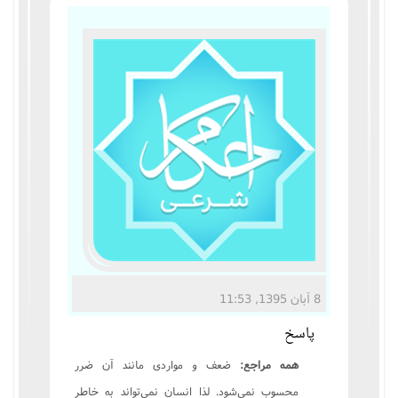
مناسک حج
عبادات
عقود
ایقاعات
احکام
اعتکاف
زندگی نامه مراجع تقلید
8 آبان 1395, 11:53
پاسخ
کتابخانه
همه مراجع:
ضعف و مواردی مانند آن ضرر
محسوب نمی‌شود. لذا انسان نمی‌تواند به خاطر