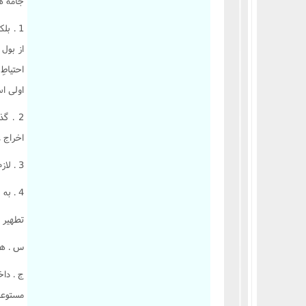
جامه ها
1 . ب
از بول
احتياطِ
اولى ا
2 . گ
اخراج 
3 . لازم نيست اين احتياط در فرض مذکور ولکن گذشت احتياط در تطهير با کثير.
4 . به نحوى که در برنج و گندم گذشت.
تطهير 
س . هر
ج . داخ
مستوعب