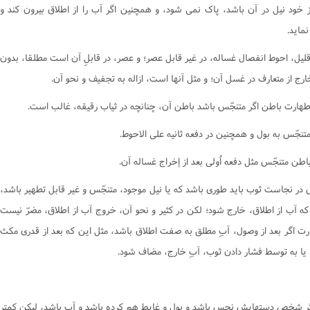
از خود نيل در آن باشد، پاک نمى شود، و همچنين اگر آب را از اطلاق بيرون کند و
وصیت و ارث
ها و آشامیدنى‌ها
کتاب وکالت
مايد.
وکالت
برخى از گناهان
کتاب وقف
میت
کسب های حرام
کتاب هبه
ر قليل، احوط انفصال غساله، در غير قابل عصر؛ و عصر، در قابلِ آن است مطلقا، بدون
ال
قلید
کتاب سبق و رمایه
رج از متعارف در غسل آن؛ و مثل آنها است، ازاله به تجفيف و نحو آن.
ناس
طهارت
کتاب وصیّت
ماز‌
فرقه ها
کتاب نکاح
وزه
احی و تشریح
کتاب طلاق
د
اعتکاف
کتاب خُلع
کتاب ظهار
س در نجاست ثوب بايد طورى باشد که يا نيل موجود، متنجّس و غير قابل تطهير باشد،
 که آب از اطلاق، خارج شود؛ لکن در کثير و نحو آن، خروج آب از اطلاق، مضرّ نيست
کتاب ایلاء
رت اگر بعد از وصول، آبِ مطلق به صفت اطلاق باشد، مثل اين که بعد از قدرى مکث
کتاب لعان
 يا به توسط فشار دادن ثوب، آبِ خارج، مضاف شود.
کتاب عتق
کتاب اقرار
کتاب جعاله
ر شخص دستهايش نجس باشد و بول و غايط هم کرده باشد و آب باشد، ليکن کمتر