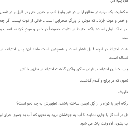
ى پنبه دار.
لکه کفايت يک مرتبه در مطلق اوانى در غير ولوغ کلب و خنزير حتى در قليل و در غَسل
 و خمر و موت جُرَذ ـ که موش نر بزرگِ صحرايى است ـ خالى از قوت نيست اگر چه
 در تعدّد، اولى است؛ بلکه احتياط در تثليث خصوصاً در خمر و موتِ جُرَذ»، انسب و
ست.
ذشت احتياط در آنچه قابل فشار است و همچنين است مانند آن؛ پس احتياط، در
غساله است.
ظروف
گاه آجر يا کوزه را از گِل نجس ساخته باشند، تطهيرش به چه نحو است؟
ل در آب کرّ يا جارى نمايند تا آب به جوفشان برود به نحوى که آب به جميع اجزاى او
 بشود، آن وقت پاک مى شود.