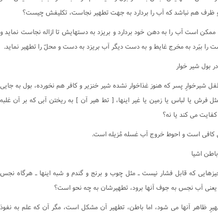
کتاب یمین
؛ و ظرف هم نباشد که آب را بردارد به جهت تطهير نجاست، تکليفش چيست؟
کتاب نذر
ر ممکن است آب را به دهن خود بردارد و بريزد به دستهايش تا ازاله نجاست نمايد و
کتاب صید و ذباحه
 را ببَرد به مخرج غايط و به دست ديگر آب بريزد به دست و محلّ را تطهير نمايد.
کتاب اطعمه و اشربه
ر بول شير خوار
کتاب غصب
ل شيرخوارِ پسر که هنوز غذاخوار نشده شير خنزير و کافر هم نخورده، بول به جايى
کتاب شفعه
ثل فرش يا لباس يا زمين يا غير اينها، [ تط هير آن ] به ريختن آبى که بر آن غلبه
کتاب احیاى موات
کفايت مى کند يا نه؟
کتاب لقطه
کتاب الارث
ى کافى است و احوط خروج آب غسله مُزيله است.
کتاب شهادات
باطن اشيا
کتاب حدود و تعزیرات
زهايى که قابل فشار نيست ـ مثل چوب و برنج و گندم و شبه اينها ـ هرگاه نجس
کتاب قصاص
يعنى آب نجس به جوف آنها برود، تطهيرشان به چه نحو است؟
کتاب دیات
هيرِ ظاهر آنها مى شود، اما باطن، تطهير آن مشکل است، مگر آن که علم به نفوذ
احکام وکالت