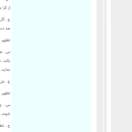
از کرّ
ج . اگ
بعد دست
تطهير د
س . طف
بکند، م
نمايد، 
ج . بل
تطهير 
س . چي
شوند، 
ج . تط