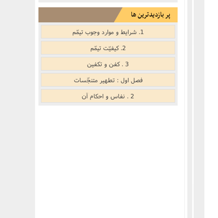
نکر
بوییدن عطر و گیاهان خوشبو با لذّت
پر بازدیدترین ها
منکر
1. شرایط و موارد وجوب تیمّم
2. کیفیّت تیمّم
ف)
از منکر
3 . کفن و تکفین
فصل اول : تطهیر متنجّسات
ب است
2 . نفاس و احکام آن