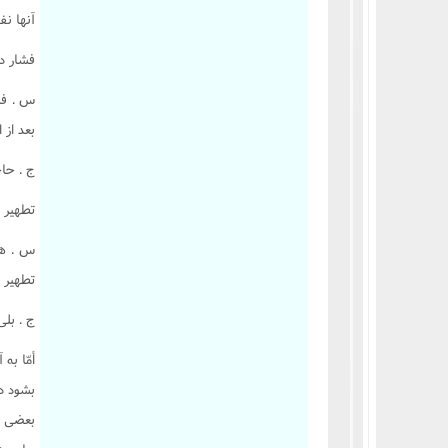
آنها نف
فشار دا
س . فر
بعد از 
ج . حا
تطهير 
س . هر
تطهير آ
ج . بلى
أمّا ب
بشود د
بعضى ا