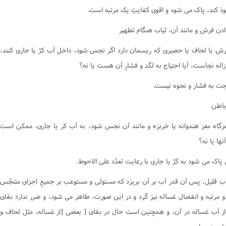
وذ کند، پاک مى شود و اقوى کفايتِ يک مرتبه است.
دن فرش و مانند آن، ثياب هنگام تطهير
ش يا لحاف يا حصيرى که ريسمان دارد اگر نجس شود، داخل آب کرّ يا جارى کنند،
ازاله نجاست، آيا احتياج به لگد و فشارِ آن هست يا نه؟
جت به فشار و نحوه نيست.
باطن
گاه مغز هندوانه يا خربزه و مانند آن نجس شود، به آب کر يا جارى، ممکن است
نها يا نه؟
 پاک مى شود به کرّ يا جارى با رعايت تعدّد على الاحوط.
ه آب قليل، پس آن قدر آب بر آن بريزد که مستولى و مستوعب بر جميعِ اجزاى متنجّس
و مرتبه و انفصال غساله نيز گرد و در اين صورت، طاهر مى شود، و ضرر ندارد بقاى
ز آب غساله در آن، و همچنين است حال در بقاى [ بعضى [از غساله، مثل لحاف و