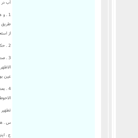
آب در 
1 . و
طريق م
از استع
2 . حکم در غير پسر، مبنى بر احتياط است و همچنين اعتبارِ نخوردن شير نجس.
3 . ص
الاظهر
عين بول
4 . ب
الاحوط.
تطهير 
س . هر 
ج . اين