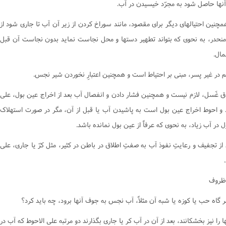
آنها حاصل شود به مجرّد خيسيدن در آب.
احکام وقف و وصیت
 همچنين احتيالهاى ديگر براى مقصود، مانند سوراخ کردن از زير آن آب تا جارى شود از
نحدر، به نحوى که بتواند تطهير دستها و محل نجاست نمايد بدون نجاست آن قبل
مال.
دق غَسل، لازم نيست و همچنين فشار دادن و انفصال آب بعد از اخراج عين بول، على
. و احوط اخراج عين بول است به پاشيدن آب يا قبل از آن، مگر در صورت استهلاک
 در آب زياد، به نحوى که عرفاً از عين بول نمانده باشد.
عد از تجفيف و رعايتِ نفوذ آب به صفتِ اطلاق در باطن در کثير، مثل کرّ يا جارى، على
ظروف
گاه حب يا کوزه يا شبه آن مثلاً، آب نجس به جوف آنها برود، چه بايد کرد؟
ها را نيز بخشکانند، بعد از آن در آب کر يا جارى بگذارند دو مرتبه على الاحوط که آب در