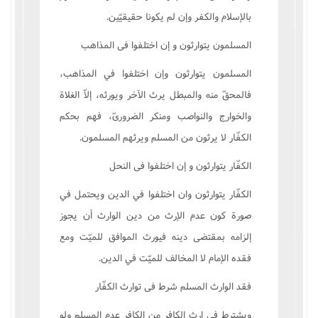
بالإسلام والکفر وإن لم يکونا حقيقيّين.
المسلمون يتوارثون و إن اختلفوا فى المذاهب
المسلمون يتوارثون وإن اختلفوا في المذاهب،
فالمحقّ منه والمبطل يرث الآخر ويورثه، إلاّ الغلاة
والخوارج والنواصب ومنکر الضرورىّ، فهم بحکم
الکفّار لا يرثون من المسلم ويرثهم المسلمون.
الکفّار يتوارثون و إن اختلفوا فى النحل
الکفّار يتوارثون وان اختلفوا في الدين ويحتمل في
صورة کون عدم الإرث من دين الوارث أن يجوز
إلزامه بمقتضى دينه فيورث الموافق للميّت ومع
فقده الإمام لا المخالف للميّت في الدين.
فقد الوارث المسلم شرط فى توارث الکفّار
ويشترط في إرث الکافر من الکافر عدم المسلم ولو