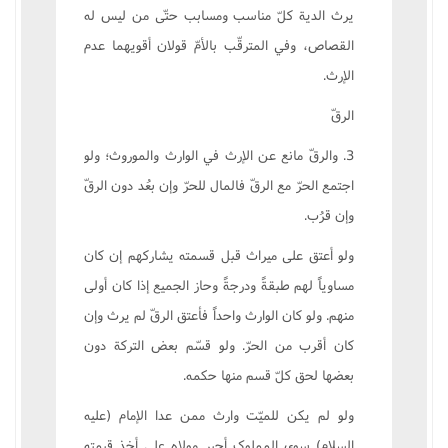
يرث الدية کلّ مناسب ومسابب حتّى من ليس له
القصاص، وفي المترقّب بالأمّ قولان أقويهما عدم
الإرث.
الرقّ
3. والرقّ مانع عن الإرث في الوارث والموروث؛ ولو
اجتمع الحرّ مع الرقّ فالمال للحرّ وإن بعُد دون الرقّ
وإن قرُب.
ولو أعتق على ميراث قبل قسمته يشارکهم إن کان
مساوياً لهم طبقةً ودرجةً وحاز الجميع إذا کان أولى
منهم. ولو کان الوارث واحداً فأعتق الرقّ لم يرث وإن
کان أقرب من الحرّ. ولو قسّم بعض الترکة دون
بعضها لحق کلّ قسم منها حکمه.
ولو لم يکن للميّت وارث ممن عدا الإمام (عليه
السلام) سوى المملوک أجبر مولاه على أخذ قيمته