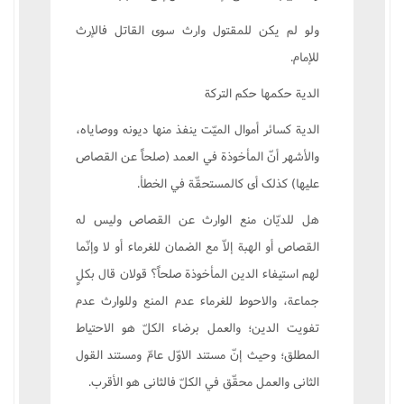
ولو لم يکن للمقتول وارث سوى القاتل فالإرث
للإمام.
الدية حکمها حکم الترکة
الدية کسائر أموال الميّت ينفذ منها ديونه ووصاياه،
والأشهر أنّ المأخوذة في العمد (صلحاً عن القصاص
عليها) کذلک أى کالمستحقّة في الخطأ.
هل للديّان منع الوارث عن القصاص وليس له
القصاص أو الهبة إلاّ مع الضمان للغرماء أو لا وإنّما
لهم استيفاء الدين المأخوذة صلحاً؟ قولان قال بکلٍ
جماعة، والاحوط للغرماء عدم المنع وللوارث عدم
تفويت الدين؛ والعمل برضاء الکلّ هو الاحتياط
المطلق؛ وحيث إنّ مستند الاوّل عامّ ومستند القول
الثانى والعمل محقّق في الکلّ فالثانى هو الأقرب.