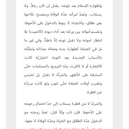
وإظهاره الإسلام بعد بلوغه، يقتل إن کان رجلاً، ولا
يستتاب، وتعتدّ امرأته عدّة الوفاة وينفسخ نکاحها
بغير طلاق، والاعتداد لا ينوط بالدخول على الأحوط؛
وتقسم أمواله بين ورثته بعد أداء ديونه (کالميت) بلا
انتظار لموته؛ ولا تقبل توبته إلاّ باطناً، وفي غير ما
مرّ في الجملة کطهارة بدنه وصحّة عباداته وتملّکه
بالأسباب الجديدة بعد التوبة، اختياريّة کانت
کالتجارة أو لا کالإرث، وله التزويج بالمسلمات حتّى
السابقة على الأظهر. والمرأة لا تقتل بل تحبس
وتضرب أوقات الصلاة حتّى تتوب ولو کانت مرتدّة
عن فطرة.
والمرتدّ لا عن فطرة يستتاب إلى حدّ احتمال رجوعه
على الأحوط: فإن تاب وإلاّ قتل، تعتدّ زوجته مع
الدخول عدّة الطلاق مع الحياة وعدّة الوفاة لا معها،