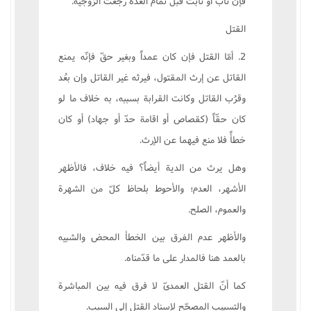
فإن تاب أو تابت قبل تمام العدّة رجعت الزوجيّة.
القتل
2. أمّا القتل فإن کان عمداً وبغير حقّ فإنّه يمنع
القاتل عن إرث المقتول، فيرثه غير القاتل وإن بعُد
وقرُب القاتل وکانت القرابة بسببه، به خلاف ما لو
کان حقّاً (کقصاص أو اقامة حدّ أو جهاد) أو کان
خطأً فلا منع فيهما عن الإرث.
وهل يرث من الدية أيضاً؟ فيه خلاف، فالأظهر
الأشهر، العدم؛ والأحوط بلحاظ کلّ من الشهرة
والعموم، الصلح.
والأظهر عدم الفرق بين الخطأ المحض والشبيه
بالعمد هنا فالمدار على ما قدّمناه.
کما أنّ القتل العمدىّ لا فرق فيه بين المباشرة
والتسبيب المصحّح لإسناد القتل إلى السبب.