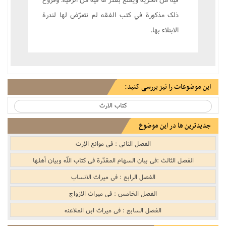
ذلک مذکورة في کتب الفقه لم نتعرّض لها لندرة
الابتلاء بها.
این موضوعات را نیز بررسی کنید:
کتاب الارث
جدیدترین ها در این موضوع
الفصل الثانی : فی موانع الإرث
الفصل الثالث :فی بیان السهام المقدّرة فی کتاب اللّه وبیان أهلها
الفصل الرابع : فی میراث الانساب
الفصل الخامس : فی میراث الازواج
الفصل السابع : فی میراث ابن الملاعنه