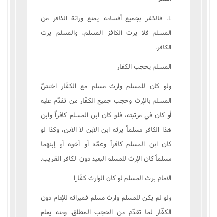
1. فالکفر بجميع أقسامه يمنع وراثة الکافر من
المسلم فلا يرث الکافرُ المسلم، والمسلم يرث
الکافر.
المسلم يحجب الکفار
ولو کان للمسلم وارث مسلم مع الکفّار اختصّ
المسلم بالإرث وحجب جميع الکفّار من تقدّم عليه
أو کان في مرتبته، فلو کان ابن المسلم کافراً وابن
هذا الکافر مسلماً يرثه ابن الابن لا الابن، وکذا لو
کان ابن المسلم کافراً وعمّه أو أخوه أو إبنهما
مسلماً کان الإرث للمسلم البعيد دون الکافر القريب.
الامام يرث المسلم لو کان الوارث کفّارا
ولو لم يکن للمسلم وارث مسلم فميراثه للإمام دون
الکفّار لما تقدّم من الحجب المطلق. ومنه يعلم