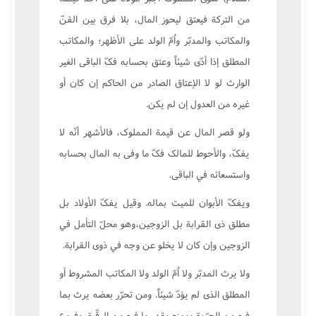
من الترکة فيعتق ليحوز المال، بلا فرق بين القنّ
والمکاتب والمدبّر واُمّ الولد على الأظهر؛ والمکاتب
المطلق إذا أدّى شيئاً وعتق بحسابه فکّ الباقى الغير
الوارث لو لا الإعتاق الصادر من الحاکم إن کان أو
غيره من العدول إن لم يکن.
ولو قصر المال عن قيمة المملوک، فالأشهر أنّه لا
يفکّ، والأحوط للمالک فکّ ما وفى به المال بحسابه
واستسعائه في الباقى.
ويفکّ الأبوان للميت بماله. وقيل يفکّ الأولاد بل
مطلق ذى القرابة بل الزوجين،وهو محلّ التأمل في
الزوجين وإن کان لا يخلو عن وجه في ذوى القرابة.
ولا يرث المدبّر ولا اُمّ الولد ولا المکاتب المشروط أو
المطلق الذى لم يؤدّ شيئاً. ومن تحرّر بعضه يرث بما
فيه من الحرّية ويمنع بقدر ما فيه من الرقّية. وفروع