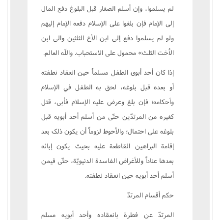
لم يسلموا، وإن أسلم الصغار قبل البلوغ دفع المال
إلى الإمام فإن بلغوا على الإسلام دفعه الإمام إليهم
ولو لم يسلموا دفع إلى ابن الأخ الثلثين والى ابن
الاُخت الثلث» محمول على الاستحباب. واللّه العالم.
إذا کان أحد أبوى الطفل مسلماً حين انعقاد نطفته
أو بعده قبل بلوغه، لحق به الطفل في الإسلام
وأحکامه؛ فإن بلغ وعرض عليه الإسلام فأبى، قتل
کغيره من المرتدّين حتّى من أسلم أحد أبويه قبل
بلوغه على احتمال؛ والأحوط لزوماً أن يکون ذلک بعد
إقامة البراهين القاطعة عليه بحيث يکون إبائه
بعدها عناداً وللأغراض الفاسدة الدنيويّة، حتّى فيمن
أسلم أحد أبويه حين انعقاد نطفته.
حکم أقسام المرتدّ
المرتدّ عن فطرة بانعقاده وأحد أبويه مسلم