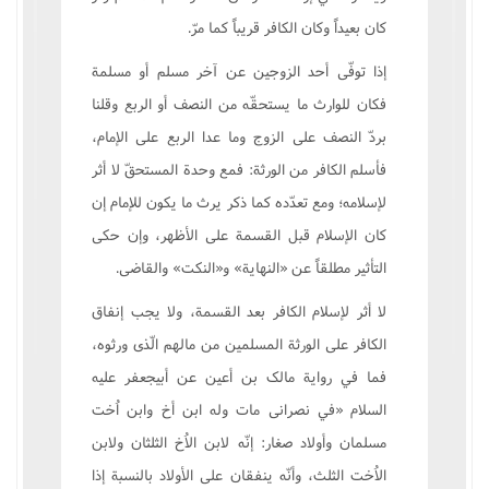
کان بعيداً وکان الکافر قريباً کما مرّ.
إذا توفّى أحد الزوجين عن آخر مسلم أو مسلمة
فکان للوارث ما يستحقّه من النصف أو الربع وقلنا
بردّ النصف على الزوج وما عدا الربع على الإمام،
فأسلم الکافر من الورثة: فمع وحدة المستحقّ لا أثر
لإسلامه؛ ومع تعدّده کما ذکر يرث ما يکون للإمام إن
کان الإسلام قبل القسمة على الأظهر، وإن حکى
التأثير مطلقاً عن «النهاية» و«النکت» والقاضى.
لا أثر لإسلام الکافر بعد القسمة، ولا يجب إنفاق
الکافر على الورثة المسلمين من مالهم الّذى ورثوه،
فما في رواية مالک بن أعين عن أبيجعفر عليه
السلام «في نصرانى مات وله ابن أخ وابن اُخت
مسلمان وأولاد صغار: إنّه لابن الاُخ الثلثان ولابن
الاُخت الثلث، وأنّه ينفقان على الأولاد بالنسبة إذا