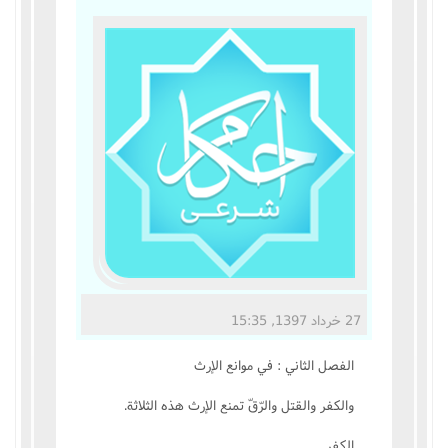
مناسک حج
عبادات
عقود
ایقاعات
احکام
اعتکاف
27 خرداد 1397, 15:35
زندگی نامه مراجع تقلید
الفصل الثاني : في موانع الإرث
کتابخانه
والکفر والقتل والرّقّ تمنع الإرث هذه الثلاثة.
الکفر