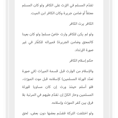
تقدّم المسلم في الإرث على الکافر ولو کان المسلم
معتقاً أو ضامن جريرة وکان الکافر ابن الميت.
الکافر يرث الکافر
ولو لم يکن للکافر وارث خاصّ مسلم( ولو کان بعيدا
کالمعتق وضامن الجريرة) فميراثه للکفّار في غير
صورة الإرتداد.
حکم إسلام الکافر
والإسلام من الوارث قبل قسمة الميراث (في صورة
تعدّد الورثة المسلمين) کإسلامه قبل موت المورّث،
فلو أسلم حينئذ ورث إن کان مساويا للورثة
المسلمين وحاز الکلّ إن تقدّم عليهم في المرتبة بلا
فرق بين کفر المورّث وإسلامه.
ولو اختلفت الترکة فقسّم بعضها دون بعض، لحق