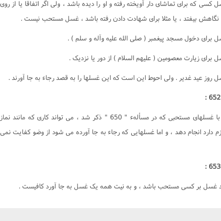
ل کسى که براى تماشاى دار آويخته رفته و او را ديده باشد ، ولى اگر اتفاقا يا از روى
 نگاهش بيفتد ، يا مثلا براى شهادت دادن رفته باشد ، غسل مستحب نيست .
انسان با غسلهاى مستحبى که در مسألهء " 650 " ذکر شد ، مى تواند کارى که مانند نماز
م دارد انجام دهد ، و اما غسلهايى که رجاء به جا آورده مى شود از وضو کفايت نمى
د غسل بر کسى مستحب باشد ، و به نيت همه يک غسل به جا آورد کافيست .