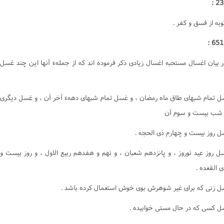
به از فسق و کفر .
ر بيان اغسال مستحبه اغسال زيادى ذکر فرموده اند که از جملهء آنها اين چند غسل
سل تمام شبهاى طاق ماه رمضان ، و غسل تمام شبهاى دههء آخر آن ، و غسل ديگرى
 شب بيست و سوم آن
سل روز عيد نوروز ، و پانزدهم شعبان ، و نهم و هفدهم ربيع الاول ، و روز بيست و
 القعده .