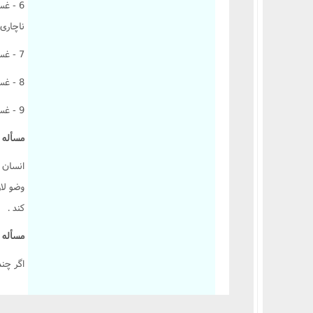
6 - غس
احکام وقف و وصیت
ناچارى
7 - غسل براى دخول مسجد پيغمبر ( صلى الله عليه وآله و سلم ) .
8 - غسل براى زيارت معصومين ( عليهم السلام ) از دور يا نزديک .
9 - غسل روز عيد غدير . ولى احوط اين است که اين غسلها را به قصد رجاء به جا آورند .
مسأله 652 :
وضو لاز
کند .
مسأله 653 :
اگر چن