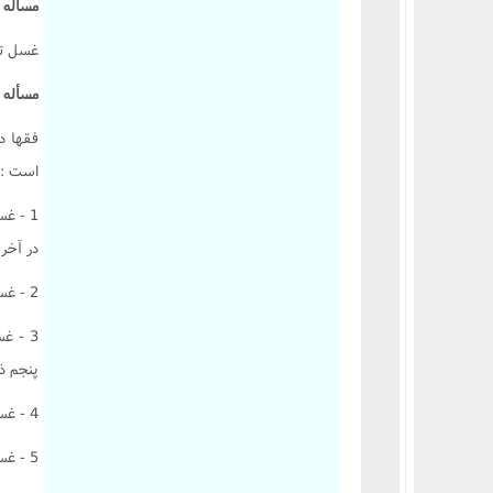
مسأله 23 :
کتاب یمین
غسل تو
کتاب نذر
کتاب صید و ذباحه
مسأله 651 :
کتاب اطعمه و اشربه
فقها د
کتاب غصب
است :
کتاب شفعه
1 - غ
کتاب احیاى موات
در آخر
کتاب لقطه
2 - غسل روز بيست و چهارم ذى الحجه .
کتاب الارث
کتاب شهادات
3 - غ
پنجم ذى
کتاب حدود و تعزیرات
کتاب قصاص
4 - غسل زنى که براى غير شوهرش بوى خوش استعمال کرده باشد .
کتاب دیات
5 - غسل کسى که در حال مستى خوابيده .
احکام وکالت