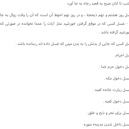
ب تا اذان صبح به قصد رجاء به جا آورد
ت
کتاب الشهادات
منکر
کتاب الحدود
سل روز هشتم و نهم ذيحجة ، و در روز نهم احوط آن است که آن را وقت زوال به جا
ت
کتاب القصاص‌
ورد 6 - غسل کسى که در موقع گرفتن خورشيد نماز آيات را عمدا نخوانده در صورتى که
رشيد گرفته باشد .
ت
ت
رى اسلامى
البحث حول المسائل المستحدثة
هى از منکر
ت المال
ت
ت
اعى
ت
ت
ت
معاشرت