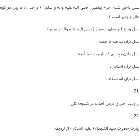
جور
 غسل داخل شدن حرم پيغمبر ( صلى الله عليه وآله و سلم ) ( و حد آن ما بين دو کوه
یحات
عائر و وعير است ) .
ا
 وقت احتراق قرص آفتاب در کسوف کلى .
ارت حضرت سيد الشهداء ( عليه السلام ) از نزديک .