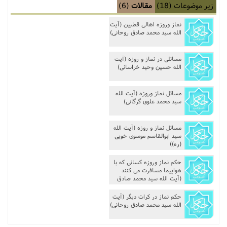
زیر موضوعات
(18)
مقالات
(6)
مناسک حج
نماز وروزه اهالى قطبین (آیت
الله سید محمد صادق روحانی)
عبادات
مسائلى در نماز و روزه (آیت
عقود
الله حسین وحید خراسانی)
ایقاعات
مسائل نماز وروزه (آیت الله
سید محمد علوی گرگانی)
احکام
مسائل نماز و روزه (آیت الله
سید ابوالقاسم موسوی خویی
اعتکاف
(ره))
حکم نماز وروزه کسانى که با
زندگی نامه مراجع تقلید
هواپیما مسافرت مى کنند
(آیت الله سید محمد صادق
روحانی)
کتابخانه
حکم نماز در کرات دیگر (آیت
الله سید محمد صادق روحانی)