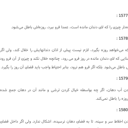
ت
کتاب الشهادات
منکر
کتاب الحدود
ت
کتاب القصاص‌
ه‌دار چيزى را که لاى دندان مانده است، عمدا فرو ببرد، روزه‌اش باطل مى‌شود.
ت
ت
رى اسلامى
البحث حول المسائل المستحدثة
هى از منکر
 مى‌خواهد روزه بگيرد، لازم نيست پيش از اذان دندانهايش را خلال کند، ولى اگر
ذايى که لاى دندان مانده در روز فرو مى رود، چنانچه خلال نکند و چيزى از آن فرو رود
ت المال
 باطل مى‌شود. بلکه اگر فرو هم نرود، بنابر احتياط واجب بايد قضاى آن روز را بگيرد.
ت
ت
اعى
ت
ت
دن آب دهان، اگر چه بواسطه خيال کردن ترشى و مانند آن در دهان جمع شده
ت
وزه را باطل نمى‌کند.
معاشرت
دن اخلاط سر و سينه، تا به فضاى دهان نرسيده، اشکال ندارد. ولى اگر داخل فضاى