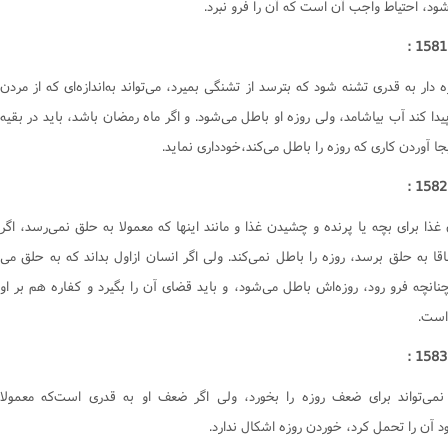
ود، احتياط واجب آن است که آن را فرو نبرد.
جور
یحات
ا
ه دار به قدرى تشنه شود که بترسد از تشنگى بميرد، مى‌تواند به‌اندازه‌اى که از مردن
دا کند آب بياشامد، ولى روزه او باطل مى‌شود. و اگر ماه رمضان باشد، بايد در بقيه
بجا آوردن کارى که روزه را باطل مى‌کند،خوددارى نمايد.
ذا براى بچه يا پرنده و چشيدن غذا و مانند اينها که معمولا به حلق نمى‌رسد، اگر
قا به حلق برسد، روزه را باطل نمى‌کند. ولى اگر انسان ازاول بداند که به حلق مى
نانچه فرو رود، روزه‌اش باطل مى‌شود، و بايد قضاى آن را بگيرد و کفاره هم بر او
است.
نمى‌تواند براى ضعف روزه را بخورد، ولى اگر ضعف او به قدرى است‌که معمولا
 آن را تحمل کرد، خوردن روزه اشکال ندارد.