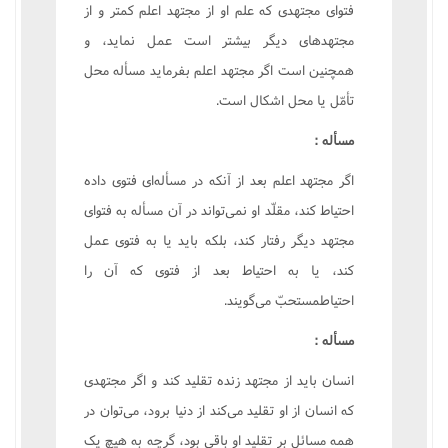
فتواى مجتهدى که علم او از مجتهد اعلم کمتر و از
مجتهدهاى ديگر بيشتر است عمل نمايد، و
همچنين است اگر مجتهد اعلم بفرمايد مسأله محل
تأمّل يا محل اشکال است.
مسأله :
اگر مجتهد اعلم بعد از آنکه در مسأله‌اى فتوى داده
احتياط کند، مقلّد او نمى‌تواند در آن مسأله به فتواى
مجتهد ديگر رفتار کند، بلکه بايد يا به فتوى عمل
کند، يا به احتياط بعد از فتوى که آن را
احتياطمستحبّ مى‌گويند.
مسأله :
انسان بايد از مجتهد زنده تقليد کند و اگر مجتهدى
که انسان از او تقليد مى‌کند از دنيا برود، مى‌توان در
همه مسائل بر تقليد او باقى بود، گرچه به هيچ يک