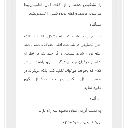
را تشخيص دهند و از گفته آنان اطمينان‌پيدا
مى‌شود، مجتهد و اعلم بودن کسى را تصديق‌کنند.
مسأله :
در صورتى که شناخت اعلم مشکل باشد، يا آنکه
اهل تشخيص در شناخت اعلم اختلاف داشته باشند
اعلم بودن شرط نيست، و اگر چند نفر در نظر او
اعلم از ديگران و با يکديگر مساوى باشند، از هر
کدام که بخواهد مى‌تواند تقليد کند، بلکه مى‌تواند در
بعضى مسائل از کسى ودر بعضى ديگر از ديگرى
تقليد نمايد.
مسأله :
به دست آوردن فتواى مجتهد سه راه دارد:
اوّل: شنيدن از خود مجتهد.