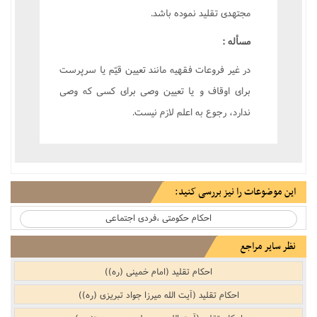
مجتهدى تقليد نموده باشد.
مسأله :
در غير فروعات فقهيه مانند تعيين قيّم يا سرپرست
براى اوقاف و يا تعيين وصى براى کسى که وصى
ندارد، رجوع به اعلم لازم نيست.
این موضوعات را نیز بررسی کنید:
احکام حکومتی ،فردی اجتماعی
نظر سایر مراجع
احکام تقلید (امام خمینی (ره))
احکام تقلید (آیت الله میرزا جواد تبریزی (ره))