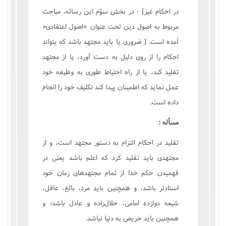
در احکام غير] - در بخش سوّم اين رساله، مباحث
مربوط به اصول دين تحت عنوان »اصول اعتقادى«
آمده است. [ ضرورى يا بايد مجتهد باشد که بتواند
احکام را از روى دليل به دست آورد، يا از مجتهد
تقليد کند، يا از راه احتياط طورى به وظيفه خود
عمل نمايد که اطمينان پيدا کند تکليف خود را انجام
داده است.
مسأله :
تقليد در احکام التزام به دستور مجتهد است، و از
مجتهدى بايد تقليد کرد که اعلم باشد يعنى در
فهميدن حکم خدا از تمام مجتهدهاى زمان خود
استادتر باشد، و همچنين بايد مرد، بالغ، عاقل،
شيعه دوازده امامى، حلال‌زاده و عادل باشد؛ و
همچنين بايد حريص به دنيا نباشد.