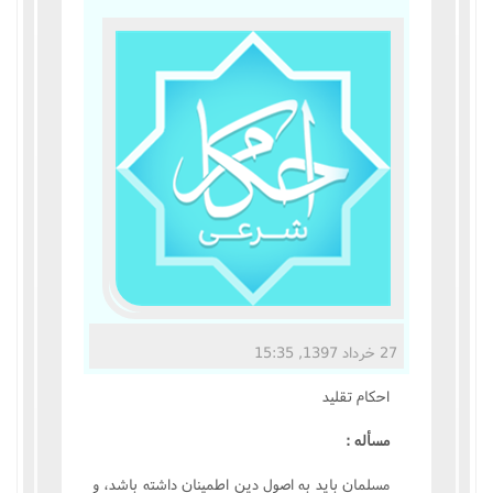
مناسک حج
عبادات
عقود
ایقاعات
احکام
اعتکاف
27 خرداد 1397, 15:35
زندگی نامه مراجع تقلید
احکام تقليد
کتابخانه
مسأله :
مسلمان بايد به اصول دين اطمينان داشته باشد، و