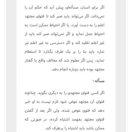
اگر براى انسان مسأله‌اى پيش آيد که حکم آن را
نمى‌داند، اگر مى‌تواند بايد صبر کند تا فتواى مجتهد
اعلم را به دست آورد، يا اگر احتياط ممکن است به
احتياط عمل نمايد و اگر نمى‌تواند صبر کند بايد از
غير اعلم تقليد کند و اگر دسترسى به غير اعلم نيز
ندارد بايد بنا را بر يک طرف بگذارد تا استعلام
نمايد، پس اگر معلوم شد که مخالف واقع يا گفتار
مجتهد بوده بايد دوباره انجام دهد.
مسأله :
اگر کسى فتواى مجتهدى را به ديگرى بگويد، چنانچه
فتواى آن مجتهد عوض شود لازم نيست به او خبر
دهد که فتوى عوض شده، ولى اگر بعد از گفتن
فتواى مجتهد بفهمد اشتباه کرده، در صورتى که
ممکن باشد بايد اشتباه را برطرف کند.