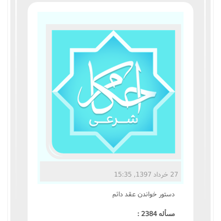
مناسک حج
عبادات
عقود
ایقاعات
احکام
اعتکاف
زندگی نامه مراجع تقلید
27 خرداد 1397, 15:35
کتابخانه
دستور خواندن عقد دائم
مسأله 2384 :