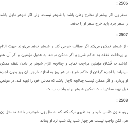
ت
کتاب الشهادات
منکر
کتاب الحدود
سفر زن اگر بيشتر از مخارج وطن باشد با شوهر نيست، ولى اگر شوهر مايل باشد
ت
کتاب القصاص‌
ا سفر ببرد بايد خرج سفر او را بدهد.
ت
ت
رى اسلامى
البحث حول المسائل المستحدثة
هى از منکر
 از شوهر تمکين مى‌کند اگر مطالبه خرجى کند و شوهر ندهد مى‌تواند جهت الزام
ر پرداخت نفقه به حاکم شرع و اگر ممکن نباشد به عدول مؤمنين و اگر آن هم
ت المال
باشد به فُسّاق مؤمنين مراجعه نمايد و چنانچه الزام شوهر بر دادن نفقه ممکن
ت
ى‌تواند با اجازه گرفتن از حاکم شرع، در هر روز به اندازه خرجى آن روز بدون اجازه
ت
اعى
او بردارد، و اگر ممکن نيست چنانچه ناچار باشد که معاش خود را تهيه کند، در موقعى
ت
ت
ول تهيه معاش است تمکين شوهر بر او واجب نيست.
ت
معاشرت
ى‌تواند زن دائمى خود را به طورى ترک کند که نه مثل زن شوهردار باشد نه مثل زن
ر، لکن واجب نيست هر چهار شب يک شب نزد او بماند.