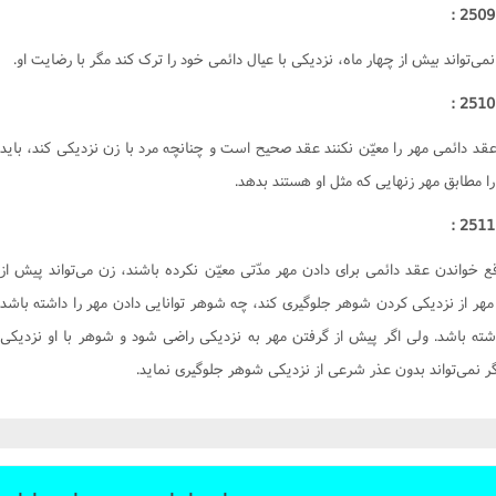
جور
یحات
ى‌تواند بيش از چهار ماه، نزديکى با عيال دائمى خود را ترک کند مگر با رضايت او.
ا
عقد دائمى مهر را معيّن نکنند عقد صحيح است و چنانچه مرد با زن نزديکى کند، بايد
را مطابق مهر زنهايى که مثل او هستند بدهد.
ع خواندن عقد دائمى براى دادن مهر مدّتى معيّن نکرده باشند، زن مى‌تواند پيش از
مهر از نزديکى کردن شوهر جلوگيرى کند، چه شوهر توانايى دادن مهر را داشته باشد
شته باشد. ولى اگر پيش از گرفتن مهر به نزديکى راضى شود و شوهر با او نزديکى
ر نمى‌تواند بدون عذر شرعى از نزديکى شوهر جلوگيرى نمايد.