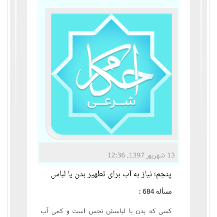
مناسک حج
عبادات
عقود
ایقاعات
احکام
اعتکاف
13 شهریور 1397, 12:36
زندگی نامه مراجع تقلید
پنجم؛ نیاز به آب برای تطهیر بدن یا لباس
کتابخانه
مسأله 684 :
کسی که بدن یا لباسش نجس است و کمی آب