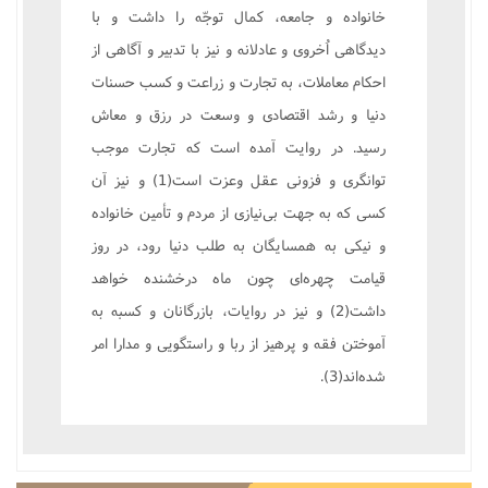
خانواده و جامعه، کمال توجّه را داشت و با
ديدگاهى اُخروى و عادلانه و نيز با تدبير و آگاهى از
احکام معاملات، به تجارت و زراعت و کسب حسنات
دنيا و رشد اقتصادى و وسعت در رزق و معاش
رسيد. در روايت آمده است که تجارت موجب
توانگرى و فزونى عقل وعزت است(1) و نيز آن
کسى که به جهت بى‌نيازى از مردم و تأمين خانواده
و نيکى به همسايگان به طلب دنيا رود، در روز
قيامت چهره‌اى چون ماه درخشنده خواهد
داشت(2) و نيز در روايات، بازرگانان و کسبه به
آموختن فقه و پرهيز از ربا و راستگويى و مدارا امر
شده‌اند(3).