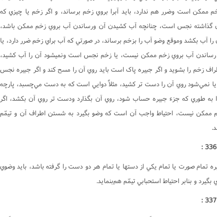
جور
م ممکن است وضرر هم ندارد، بايد آبرا بروي زخم برساند، و اگر زخم يا چيزي که
یحات
 گذاشته نجس است، چنانچه آب کشيدن آن ورساندن آب بروي زخم ممکن باشد،
ا
 را آب بکشد وموقع وضو آب را بزخم برساند، در صورتي که آب براي زخم ضرر دارد، يا
رساندن آب بروي زخم ممکن نيست، يا زخم نجس است ونميشود آن را آب کشيد،
طراف زخم را بشويد و اگر جبيره پاک است بايد روي آن را مسح کند و اگر جبيره نجس
ا نمي‌شود روي آن را دست تر کشيد، مثلاً دوايي است که به دست مي‌چسبد، پارچه
ا به طوري که جزء جبيره حساب شود، روي آن بگذارد ودست تر روي آن بکشد، اگر
 ممکن نيست، احتياط واجب آن است که وضو بگيرد به شستن اطراف آن و تيمّم
.
ره تمام صورت يا تمام يکي از دستها يا تمام هر دو دست را گرفته باشد، بايد وضوي
ي بگيرد و بنابر احتياط استحبابي تيمّم هم‌بنمايد.