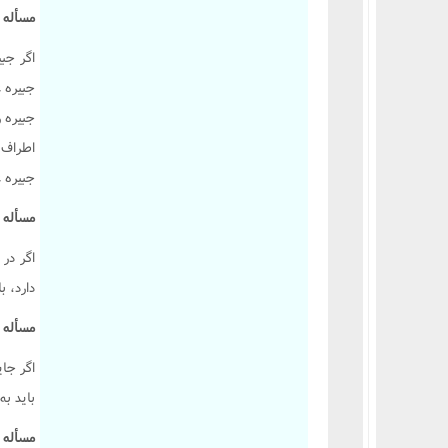
احکام وقف و وصیت
مسأله 341 :
اگر جب
جبيره ع
جبيره 
اطراف 
جبيره ع
مسأله 342 :
اگر در
دارد، ب
مسأله 343 :
اگر جاي
بايد به
مسأله 344 :