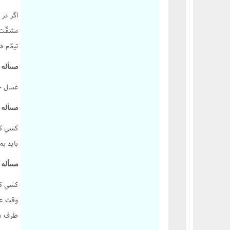
اگر در
مشقّت د
تيمّم ه
مسأله 345 :
غسل جبي
مسأله 346 :
کسي که
بايد به
مسأله 347 :
کسي که 
وقت عذ
طرف شود