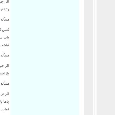
اگر جب
کتاب یمین
وتيمّم 
کتاب نذر
مسأله 338 :
کتاب صید و ذباحه
کتاب اطعمه و اشربه
کسي که
کتاب غصب
بايد س
نباشد.
کتاب شفعه
کتاب احیاى موات
مسأله 339 :
کتاب لقطه
اگر جبي
کتاب الارث
باز است
کتاب شهادات
مسأله 340 :
کتاب حدود و تعزیرات
اگر در 
کتاب قصاص
پاها با
کتاب دیات
نمايد.
احکام وکالت