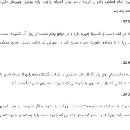
يره تمام اعضاي وضو را گرفته باشد بنابر احتياط واجب بايد وضوي جبيره‌اي بگيرد
هم بنمايد.
 در کف دست وانگشتها جبيره دارد و در موقع وضو دست تر روي آن کشيده است،
ر وپا را با همان رطوبت جبيره مسح کند در صورتي که باکف دست، مسح ممکن
ره تمام پهناي روي پا را گرفته ولي مقداري از طرف انگشتان ومقداري از طرف بالاي پا
 جاهايي که باز است روي پا را وجايي که جبيره است روي جبيره را مسح کند.
صورت يا دستها چند جبيره باشد، بايد بين آنها را بشويد و اگر جبيره‌ها در سر يا روي
شد، بايد بين آنها را مسح کند و در جاهايي که جبيره است بايد به دستور جبيره عمل