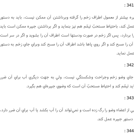
يره بيشتر از معمول اطراف زخم را گرفته وبرداشتن آن ممکن نيست، بايد به دستور
مل کند، باحتياط مستحبّ تيمّم هم نيز بنمايد و اگر برداشتن جبيره ممکن است بايد
را بردارد، پس اگر زخم در صورت ودستها است اطراف آن را بشويد و اگر در سر است
آن را مسح کند و اگر روي پاها باشد اطراف آن را مسح کند وبراي جاي زخم به دستور
مل نمايد.
 جاي وضو زخم وجراحت وشکستگي نيست، ولي به جهت ديگري آب براي آن ضرر
ايد تيمّم کند و احتياط مستحبّ آن است که وضوي جبيره‌اي هم بگيرد.
ي از اعضاء وضو را رگ زده است و نمي‌تواند آن را آب بکشد يا آب براي آن ضرر دارد،
 دستور جبيره عمل کند.