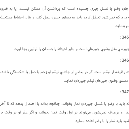
 جاي وضو يا غسل چيزي چسبيده است که برداشتن آن ممکن نيست، يا به قدري
ارد که نمي‌شود تحمّل کرد، بايد به دستور جبيره عمل کند، و بنابر احتياط مستحبّ
م بنمايد.
ره‌اي مثل وضوي جبيره‌اي است و بنابر احيتاط واجب آن را ترتيبي بجا آورد.
 وظيفه او تيمّم است اگر در بعضي از جاهاي تيمّم او زخم يا دمل يا شکستگي باشد،
 دستور وضوي جبيره‌اي تيمّم جبيره‌اي نمايد.
بايد با وضو يا غسل جبيره‌اي نماز بخواند، چنانچه بداند يا احتمال بدهد که تا آخر
ر او برطرف نمي‌شود، مي‌تواند در اول وقت نماز بخواند، و اگر عذر او در وقت بر
 بايد نماز را با وضو اعاده بنمايد.