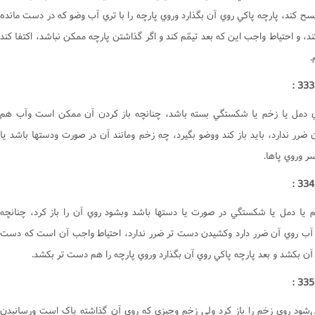
ت
کتاب الشهادات
سح کند، پارچه پاکي روي آن بگذارد وروي پارچه را با تري آب وضو که در دست مانده
منکر
کتاب الحدود
، و احتياط واجب اين که بعد تيمّم کند و اگر گذاشتن پارچه ممکن نباشد، اکتفا کند
.
ت
کتاب القصاص‌
ت
ت
رى اسلامى
البحث حول المسائل المستحدثة
هى از منکر
ي دمل يا زخم يا شکستگي بسته باشد، چنانچه باز کردن آن ممکن است وآب هم
 ضرر ندارد، بايد باز کند ووضو بگيرد، چه زخم ومانند آن در صورت ودستها باشد يا
ت المال
ر وروي پاها.
ت
ت
اعى
م يا دمل يا شکستگي در صورت يا دستها باشد وبشود روي آن را باز کرد، چنانچه
ت
ت
آب روي آن ضرر دارد وکشيدن دست تر ضرر ندارد، احتياط واجب آن است که دست
ت
آن بکشد و بعد پارچه پاکي روي آن بگذارد وروي پارچه را هم دست تر بکشد.
معاشرت
ي‌شود روي زخم را باز کرد ولي زخم وچيزي که روي آن گذاشته پاک است ورسانيدن