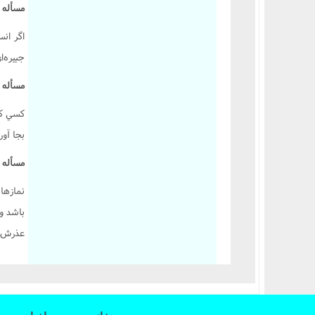
مسأله 348 :
اگر ان
جبيره‌ا
مسأله 349 :
کسي که 
بجا آورد
مسأله 350 :
نمازها
باشد و
عذرش ب