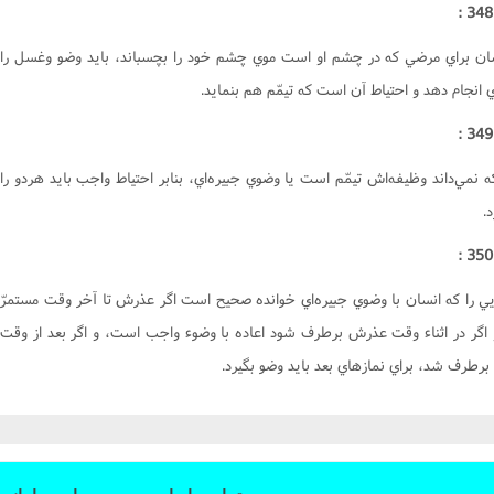
سان براي مرضي که در چشم او است موي چشم خود را بچسباند، بايد وضو وغسل را
ي انجام دهد و احتياط آن است که تيمّم هم بنمايد.
نمي‌داند وظيفه‌اش تيمّم است يا وضوي جبيره‌اي، بنابر احتياط واجب بايد هردو را
.
يي را که انسان با وضوي جبيره‌اي خوانده صحيح است اگر عذرش تا آخر وقت مستمرّ
 اگر در اثناء وقت عذرش برطرف شود اعاده با وضوء واجب است، و اگر بعد از وقت
رطرف شد، براي نمازهاي بعد بايد وضو بگيرد.