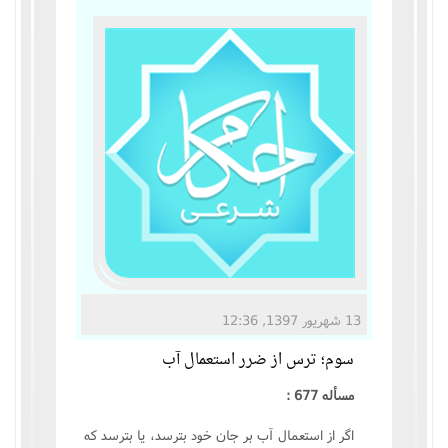
مناسک حج
عبادات
عقود
ایقاعات
احکام
اعتکاف
13 شهریور 1397, 12:36
زندگی نامه مراجع تقلید
سوم؛ ترس از ضرر استعمال آب
کتابخانه
مسأله 677 :
اگر از استعمال آب بر جان خود بترسد، یا بترسد که