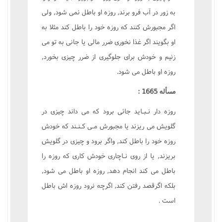
به زور در آب فرو برند, روزه او باطل نمى شود, ولى
اگر مجبورش کنند که روزه خود را باطل کند مثلا به
او بگويند اگر غذا نخورى ضرر مالى يا جانى به تو مى
زنيم و خودش براى جلوگيرى از ضرر چيزى بخورد,
روزه او باطل مى شود.
مسأله 1665 :
روزه دار نـبـايد جائى برود که مى داند چيزى در
گلويش مى ريزند يا مجبورش مـى کـنـند که خودش
روزه خود را باطل کند, واگر برود و چيزى در گلويش
بريزند, يا از روى نـاچارى خودش کارى که روزه را
باطل مى کند انجام دهد, روزه او باطل مى شود,
بلکه اگرقصد رفتن کند, اگرچه نرود روزه اش باطل
است .