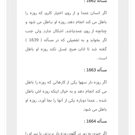
مسأله 1662 :
اگر انسان عمدا و از روى اختيار کارى که روزه را
باطل مى کند انجام دهد, روزه او بـاطل مى شود و
چنانچه از روى عمدنباشد, اشکال ندارد, ولى جنب
اگر بخوابد و به تفصيلى که در مسأله ( 1639 )
گفته شد تا اذان صبح غسل نکند روزه او باطل
است .
مسأله 1663 :
اگر روزه دار سهوا يکى از کارهائى که روزه را باطل
مى کند انجام دهد و به خيال اينکه روزه اش باطل
شده , عمدا دوباره يکى از آنها را بجا آورد, روزه او
باطل مى شود.
مسأله 1664 :
اگر چيزى به زور در گلوى روزه دار بريزند, يا سر او را