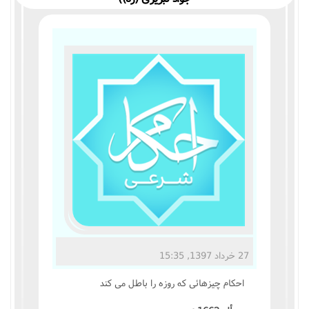
مناسک حج
عبادات
عقود
ایقاعات
احکام
اعتکاف
زندگی نامه مراجع تقلید
27 خرداد 1397, 15:35
کتابخانه
احکام چيزهائى که روزه را باطل مى کند