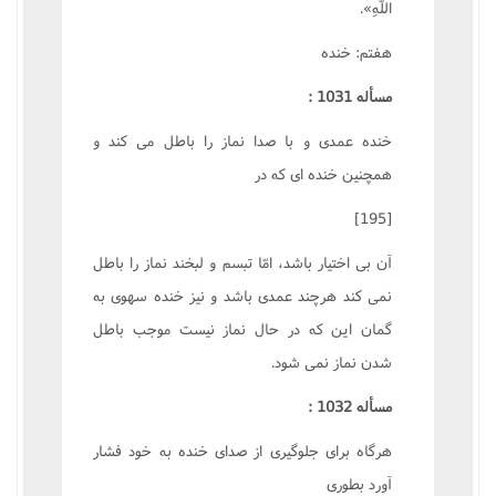
اللّهِ».
هفتم: خنده
مسأله 1031 :
خنده عمدى و با صدا نماز را باطل مى کند و
همچنين خنده اى که در
[195]
آن بى اختيار باشد، امّا تبسم و لبخند نماز را باطل
نمى کند هرچند عمدى باشد و نيز خنده سهوى به
گمان اين که در حال نماز نيست موجب باطل
شدن نماز نمى شود.
مسأله 1032 :
هرگاه براى جلوگيرى از صداى خنده به خود فشار
آورد بطورى