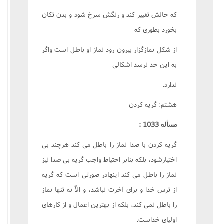
که حالش تغيير کند و رنگش سرخ شود و بدن تکان
بخورد بطورى که
از شکل نمازگزار بيرون رود نماز او باطل است واگر
به اين حد نرسد اشکالى
ندارد.
هشتم: گريه کردن
مسأله 1033 :
گريه کردن با صدا نماز را باطل مى کند هرچند بى
اختيارشود، بلکه بنابر احتياط واجب گريه بى صدا نيز
نماز را باطل مى کند اينهادر صورتى است که گريه
از ترس خدا و براى آخرت نباشد، و الاّ نه تنها نماز
را باطل نمى کند، بلکه از بهترين اعمال و از کارهاى
اولياى خداست.