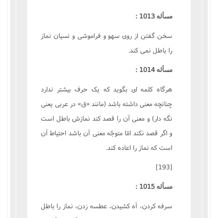
مسأله 1013 :
سخن گفتن از روى سهو و فراموشى و نسيان نماز
را باطل نمى کند.
مسأله 1014 :
هرگاه کلمه اى بگويد که يک حرف بيشتر ندارد
چنانچه معنى داشته باشد (مانند «ق» در عربى يعنى
نگه دار) و معنى آن را قصد کند نمازش باطل است
و اگر قصد نکند امّا متوجّه معنى آن باشد احتياط آن
است که نماز را اعاده کند.
[193]
مسأله 1015 :
سرفه کردن، آه کشيدن، عطسه زدن، نماز را باطل