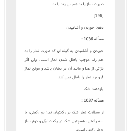
صورت نماز را به هم مى زند يا نه.
[196]
دهم: خوردن و آشاميدن
مسأله 1036 :
خوردن و آشاميدن به گونه اى که صورت نماز را به
هم زند موجب باطل شدن نماز است، ولى اگر
ذرّاتى از غذا و مانند آن در دهان باشد و موقع نماز
فرو برد نماز را باطل نمى کند.
يازدهم: شک
مسأله 1037 :
از مبطلات نماز شک در رکعتهاى نماز دو رکعتى، يا
سه رکعتى، همچنين شک در رکعت اوّل و دوم نماز
چهار رکعتى است.