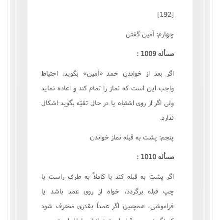
[192]
چهارم: آمين گفتن
مسأله 1009 :
اگر بعد از خواندن حمد «آمين» بگويد، احتياط
واجب اين است که نماز را تمام کند و اعاده نمايد
ولى اگر از روى اشتباه يا در حال تقيّه بگويد اشکال
ندارد.
پنجم: پشت به قبله نماز خواندن
مسأله 1010 :
اگر پشت به قبله کند يا کاملاً به طرف راست يا
چپ قبله برگردد، خواه از روى عمد باشد يا
فراموشى، همچنين اگر عمداً بقدرى منحرف شود