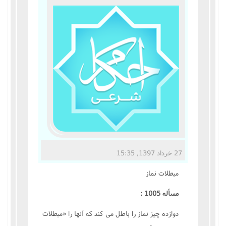
مناسک حج
عبادات
عقود
ایقاعات
احکام
اعتکاف
27 خرداد 1397, 15:35
زندگی نامه مراجع تقلید
مبطلات نماز
کتابخانه
مسأله 1005 :
دوازده چيز نماز را باطل مى کند که آنها را «مبطلات