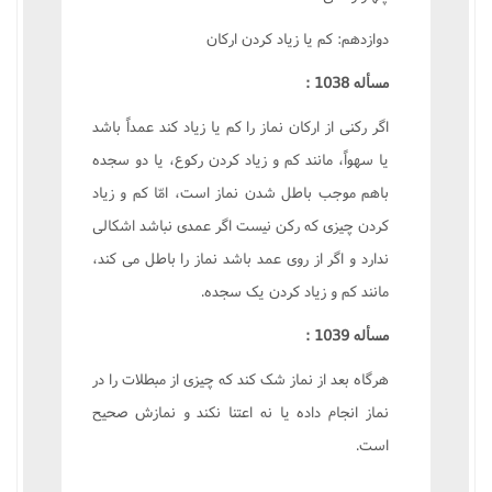
دوازدهم: کم يا زياد کردن ارکان
مسأله 1038 :
اگر رکنى از ارکان نماز را کم يا زياد کند عمداً باشد
يا سهواً، مانند کم و زياد کردن رکوع، يا دو سجده
باهم موجب باطل شدن نماز است، امّا کم و زياد
کردن چيزى که رکن نيست اگر عمدى نباشد اشکالى
ندارد و اگر از روى عمد باشد نماز را باطل مى کند،
مانند کم و زياد کردن يک سجده.
مسأله 1039 :
هرگاه بعد از نماز شک کند که چيزى از مبطلات را در
نماز انجام داده يا نه اعتنا نکند و نمازش صحيح
است.