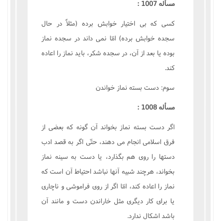
مسأله 1007 :
کسى که بى اختيار خوابش برده (مثلاً در حال
سجده خوابش برده) امّا نمى داند در سجده نماز
بوده يا بعد از آن، در سجده شکر، بايد نماز را اعاده
کند.
سوم: دست بسته نماز خواندن
مسأله 1008 :
اگر دست بسته نماز بخواند آن گونه که بعضى از
فرق اسلامى انجام مى دهند، حتّى اگر به قصد ادب
دستها را روى هم بگذارد، يا دست به سينه نماز
بخواند، هرچند شبيه آنها نباشد احتياط آن است که
نماز را اعاده کند، امّا اگر از روى فراموشى و ناچارى
يا براى کار ديگرى مثل خاراندن دست و مانند آن
باشد اشکال ندارد.