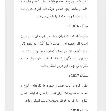
نمى کند، هرچند عمدى باشد، ولى گفتن «آخ» و
«آه» و مانند اينها که دو حرف دارد اگر عمدى باشد
بنابر احتياط واجب نماز را باطل مى کند.
مسأله 1016 :
ذکر خدا، قرائت قرآن دعا، در هر جاى نماز جايز
است اگر جمله اى را مانند «اَللّهُ اَکْبَرُ» به قصد ذکر
خدا بگويد، امّا در موقع گفتن، صدا را بلندکند که
چيزى را به ديگرى بفهماند اشکال ندارد، ولى دعا و
ذکر به زبانهاى غير عربى اشکال دارد.
مسأله 1017 :
تکرار کردن آيات حمد و سوره يا ذکرهاى رکوع و
سجود و تسبيحات براى ثواب يا براى احتياط مانعى
ندارد، امّا اگر به خاطر وسوسه باشد اشکال دارد.
مسأله 1018 :