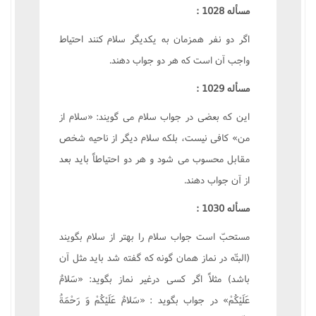
مسأله 1028 :
اگر دو نفر همزمان به يکديگر سلام کنند احتياط
واجب آن است که هر دو جواب دهند.
مسأله 1029 :
اين که بعضى در جواب سلام مى گويند: «سلام از
من» کافى نيست، بلکه سلام ديگر از ناحيه شخص
مقابل محسوب مى شود و هر دو احتياطاً بايد بعد
از آن جواب دهند.
مسأله 1030 :
مستحبّ است جواب سلام را بهتر از سلام بگويند
(البتّه در نماز همان گونه که گفته شد بايد مثل آن
باشد) مثلاً اگر کسى درغير نماز بگويد: «سَلامٌ
عَلَيْکُمْ» در جواب بگويد : «سَلامٌ عَلَيْکُمْ وَ رَحْمَةُ