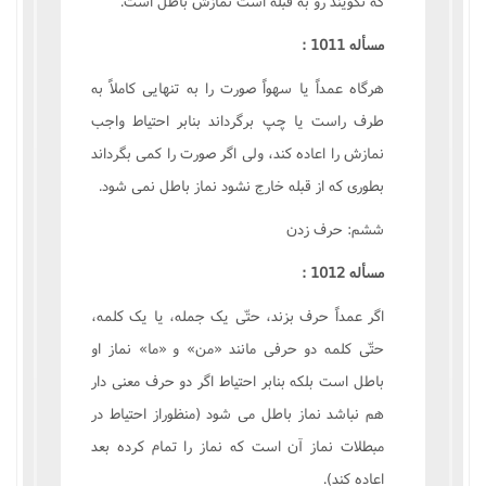
که نگويند رو به قبله است نمازش باطل است.
مسأله 1011 :
هرگاه عمداً يا سهواً صورت را به تنهايى کاملاً به
طرف راست يا چپ برگرداند بنابر احتياط واجب
نمازش را اعاده کند، ولى اگر صورت را کمى بگرداند
بطورى که از قبله خارج نشود نماز باطل نمى شود.
ششم: حرف زدن
مسأله 1012 :
اگر عمداً حرف بزند، حتّى يک جمله، يا يک کلمه،
حتّى کلمه دو حرفى مانند «من» و «ما» نماز او
باطل است بلکه بنابر احتياط اگر دو حرف معنى دار
هم نباشد نماز باطل مى شود (منظوراز احتياط در
مبطلات نماز آن است که نماز را تمام کرده بعد
اعاده کند).