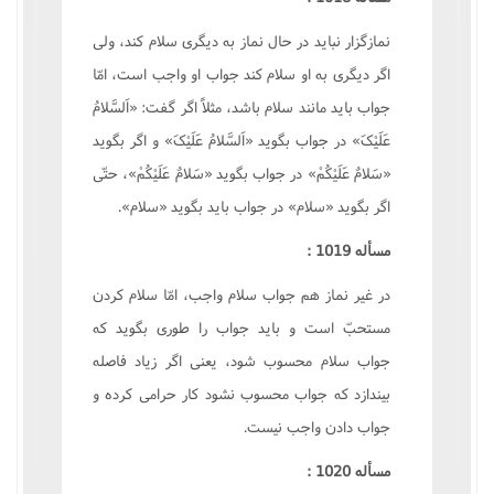
نمازگزار نبايد در حال نماز به ديگرى سلام کند، ولى
اگر ديگرى به او سلام کند جواب او واجب است، امّا
جواب بايد مانند سلام باشد، مثلاً اگر گفت: «اَلسَّلامُ
عَلَيْکَ» در جواب بگويد «اَلسَّلامُ عَلَيْکَ» و اگر بگويد
«سَلامٌ عَلَيْکُمْ» در جواب بگويد «سَلامٌ عَلَيْکُمْ»، حتّى
اگر بگويد «سلام» در جواب بايد بگويد «سلام».
مسأله 1019 :
در غير نماز هم جواب سلام واجب، امّا سلام کردن
مستحبّ است و بايد جواب را طورى بگويد که
جواب سلام محسوب شود، يعنى اگر زياد فاصله
بيندازد که جواب محسوب نشود کار حرامى کرده و
جواب دادن واجب نيست.
مسأله 1020 :