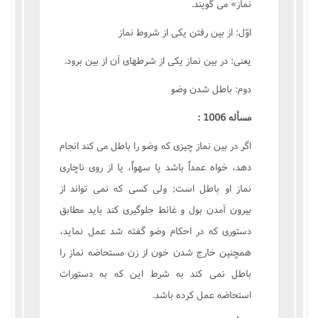
نماز» مى گويند.
اوّل: از بين رفتن يکى از شروط نماز
يعنى: در بين نماز يکى از شرطهاى آن از بين برود.
دوم: باطل شدن وضو
مسأله 1006 :
اگر در بين نماز چيزى که وضو را باطل مى کند انجام
دهد، خواه عمداً باشد يا سهواً، يا از روى ناچارى
نماز او باطل است; ولى کسى که نمى تواند از
بيرون آمدن بول و غائط جلوگيرى کند بايد مطابق
دستورى که در احکام وضو گفته شد عمل نمايد،
همچنين خارج شدن خون از زن مستحاضه نماز را
باطل نمى کند به شرط اين که به دستورات
استحاضه عمل کرده باشد.