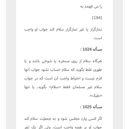
را مى فهمد به
[194]
نمازگزار يا غير نمازگزار سلام کند جواب او واجب
است.
مسأله 1024 :
هرگاه سلام از روى مسخره يا شوخى باشد و يا
طورى غلط بگويد که سلام حساب نشود جواب آنها
لازم نيست و احتياط واجب آن است که در جواب
سلام غير مسلمان فقط «سلام» بگويد، يا تنها
«عليک».
مسأله 1025 :
اگر کسى وارد مجلس شود و به جمعيّت سلام کند
جواب او بر همه واجب است، ولى اگر يک نفر