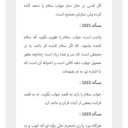
اگر کسى در حال نماز جواب سلام را ندهد گناه
کرده ولى نمازش صحيح است.
مسأله 1021 :
واجب است جواب سلام را طورى بگويد که سلام
کننده بشنود، امّا اگر سلام کننده کر باشد يا در
محيطى است که سر و صدا زياد است چنانچه بطور
معمول جواب دهد کافى است و احتياط آن است که
با اشاره نيز به او بفهماند.
مسأله 1022 :
جواب سلام را بايد به قصد جواب بگويد، نه به قصد
قرائت بعضى از آيات قرآن و مانند آن.
مسأله 1023 :
هرگاه مرد يا زن نامحرم حتّى بچّه اى که خوب و بد