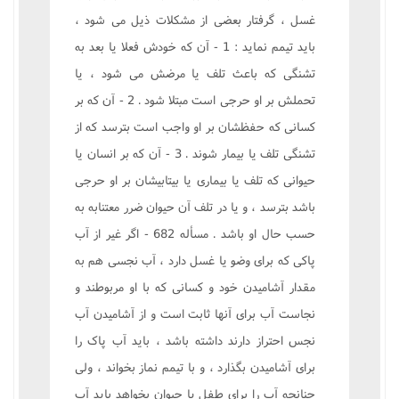
غسل ، گرفتار بعضى از مشکلات ذيل مى شود ،
بايد تيمم نمايد : 1 - آن که خودش فعلا يا بعد به
تشنگى که باعث تلف يا مرضش مى شود ، يا
تحملش بر او حرجى است مبتلا شود . 2 - آن که بر
کسانى که حفظشان بر او واجب است بترسد که از
تشنگى تلف يا بيمار شوند . 3 - آن که بر انسان يا
حيوانى که تلف يا بيمارى يا بيتابيشان بر او حرجى
باشد بترسد ، و يا در تلف آن حيوان ضرر معتنابه به
حسب حال او باشد . مسأله 682 - اگر غير از آب
پاکى که براى وضو يا غسل دارد ، آب نجسى هم به
مقدار آشاميدن خود و کسانى که با او مربوطند و
نجاست آب براى آنها ثابت است و از آشاميدن آب
نجس احتراز دارند داشته باشد ، بايد آب پاک را
براى آشاميدن بگذارد ، و با تيمم نماز بخواند ، ولى
چنانچه آب را براى طفل يا حيوان بخواهد بايد آب