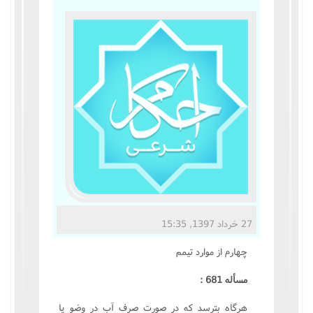
مناسک حج
عبادات
عقود
ایقاعات
احکام
اعتکاف
27 خرداد 1397, 15:35
زندگی نامه مراجع تقلید
چهارم از موارد تيمم
کتابخانه
مسأله 681 :
هرگاه بترسد که در صورت صرف آب در وضو يا