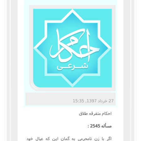
مناسک حج
عبادات
عقود
ایقاعات
احکام
اعتکاف
27 خرداد 1397, 15:35
زندگی نامه مراجع تقلید
احکام متفرقه طلاق
کتابخانه
مسأله 2545 :
اگر با زن نامحرمى به گمان اين که عيال خود