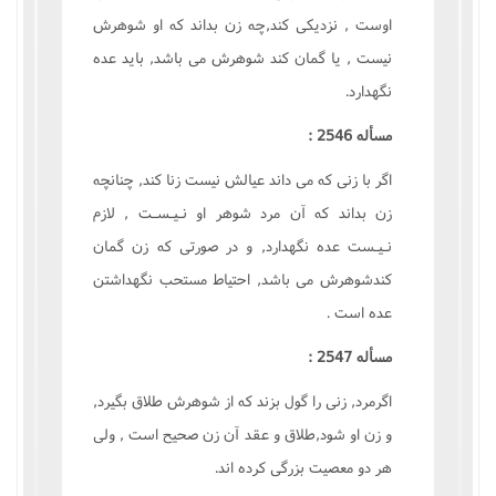
اوست , نزديکى کند,چه زن بداند که او شوهرش
نيست , يا گمان کند شوهرش مى باشد, بايد عده
نگهدارد.
مسأله 2546 :
اگر با زنى که مى داند عيالش نيست زنا کند, چنانچه
زن بداند که آن مرد شوهر او نـيـسـت , لازم
نـيـست عده نگهدارد, و در صورتى که زن گمان
کندشوهرش مى باشد, احتياط مستحب نگهداشتن
عده است .
مسأله 2547 :
اگرمرد, زنى را گول بزند که از شوهرش طلاق بگيرد,
و زن او شود,طلاق و عقد آن زن صحيح است , ولى
هر دو معصيت بزرگى کرده اند.