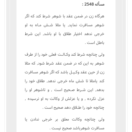
مسأله 2548 :
هرگاه زن در ضمن عقد با شوهر شرط کند که اگر
شوهر مسافرت نمايد, يا مثلا شـش مـاه به او
خرجى ندهد اختيار طلاق با او باشد, اين شرط
باطل است .
ولى چنانچه شرط کند وکـالـت فعلى خود را از طرف
شوهر به اين که در ضمن عقد شرط شود, که مثلا
زن از حين عقد وکـيـل باشد که اگر شوهر مسافرت
کند يامثلا تا شش ماه خرجى ندهد, طلاق خود را
بدهد, اين شـرط صـحيح است , و تاشوهر او را
عزل نکرده , و يا عزلش از وکالت به او نرسيده ,
چنانچه خود را طـلاق دهد صحيح است .
ولى چنانچه وکالت معلق بر خرجى ندادن يا
مسافرت شوهرباشد صحيح نيست .