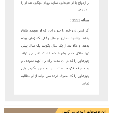
از ازدواج با او خوددارى نمايد وبراى ديگرى هم او را
عقد نکند.
مسأله 2553 :
اگر کسى زن خود را بدون اين که او بفهمد طلاق
بدهد, چنانچه مخارج او مثل وقـتى که زنش بوده
بدهد, و مثلا بعد از يک سال بگويد: يک سال پيش
تورا طلاق دادم وشرعا هم ثـابت کند, مى تواند
چيزهايى را که در آن مدت براى زن تهيه نموده , و
او مصرف نکرده است , از او پس بگيرد, ولى
چيزهايى را که مصرف کرده نمى تواند از او مطالبه
نمايد.
این موضوعات را نیز بررسی کنید: