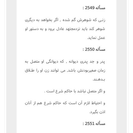
مسأله 2549 :
زنـى که شوهرش گم شده , اگر بخواهد به ديگرى
شوهر کند بايد نزدمجتهد عادل برود و به دستور او
عمل نمايد.
مسأله 2550 :
پدر و جد پدرى ديوانه , که ديوانگى او متصل به
زمان صغيربودنش باشد, مى توانند زن او را طـلاق
بـدهـند.
و اگر متصل نباشد با حاکم شرع است .
و احتياط لازم آن است که حاکم شرع هم از آنان
اذن بگيرد.
مسأله 2551 :