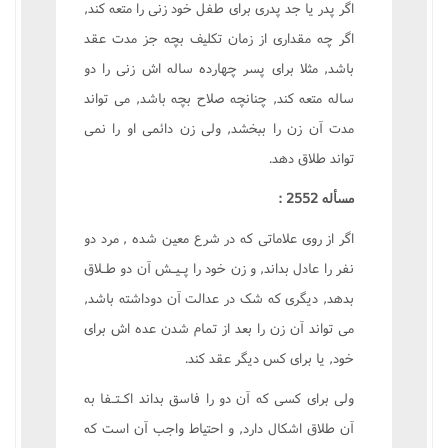
اگر پدر يا جد پدرى براى طفل خود زنى را متعه کند,
اگر چه مقدارى از زمان تکليف بچه جز مدت عقد
باشد, مثلا براى پسر چهارده ساله اش زنى را دو
ساله متعه کند, چنانچه صلاح بچه باشد, مى تواند
مدت آن زن را ببخشد, ولى زن دائمى او را نمى
تواند طلاق دهد.
مسأله 2552 :
اگر از روى علاماتى که در شرع معين شده , مرد دو
نفر را عادل بداند, و زن خود را پـيـش آن دو طـلاق
بدهد, ديگرى که شک در عدالت آن دوداشته باشد,
مى تواند آن زن را بعد از تمام شدن عده اش براى
خود, يا براى کس ديگر عقد کند.
ولى براى کسى که آن دو را فاسق بداند اکـتـفا به
آن طلاق اشکال دارد, و احتياط واجب آن است که