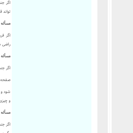
اگر جن
تواند ق
مسأله 1746 :
اگر فر
راضى ش
مسأله 1747 :
اگر جن
صفحه 392
شود و ن
و چيزى 
مسأله 1748 :
اگر جنس