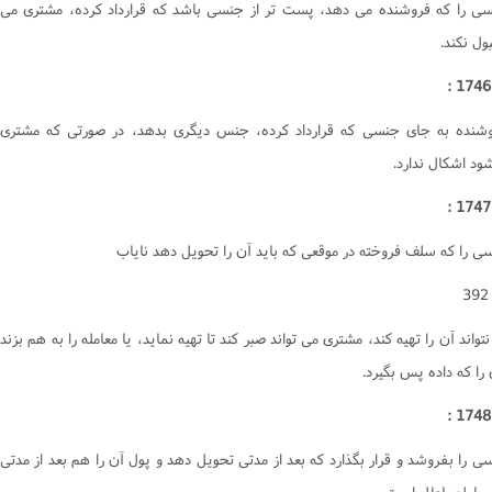
سى را که فروشنده مى دهد، پست تر از جنسى باشد که قرارداد کرده، مشترى مى
کتاب یمین
بول نکند.
کتاب نذر
کتاب صید و ذباحه
کتاب اطعمه و اشربه
وشنده به جاى جنسى که قرارداد کرده، جنس ديگرى بدهد، در صورتى که مشترى
کتاب غصب
ود اشکال ندارد.
کتاب شفعه
کتاب احیاى موات
سى را که سلف فروخته در موقعى که بايد آن را تحويل دهد ناياب
کتاب لقطه
کتاب الارث
کتاب شهادات
تواند آن را تهيه کند، مشترى مى تواند صبر کند تا تهيه نمايد، يا معامله را به هم بزند
کتاب حدود و تعزیرات
را که داده پس بگيرد.
کتاب قصاص
کتاب دیات
ى را بفروشد و قرار بگذارد که بعد از مدتى تحويل دهد و پول آن را هم بعد از مدتى
احکام وکالت