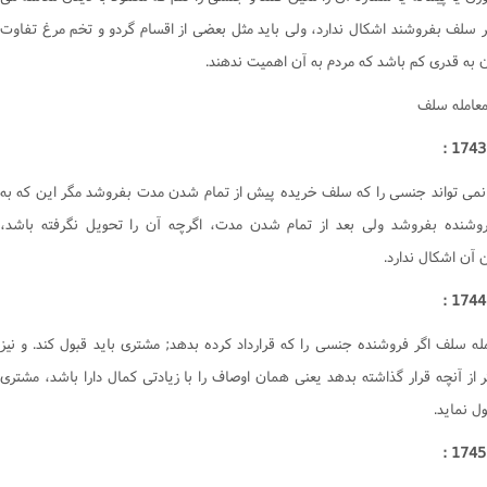
وصیت و ارث
ها و آشامیدنى‌ها
کتاب وکالت
گر سلف بفروشند اشکال ندارد، ولى بايد مثل بعضى از اقسام گردو و تخم مرغ تفاوت
وکالت
برخى از گناهان
کتاب وقف
ن به قدرى کم باشد که مردم به آن اهميت ندهند.
میت
کسب های حرام
کتاب هبه
معامله سلف
ال
قلید
کتاب سبق و رمایه
ناس
طهارت
کتاب وصیّت
نمى تواند جنسى را که سلف خريده پيش از تمام شدن مدت بفروشد مگر اين که به
ماز‌
فرقه ها
کتاب نکاح
وشنده بفروشد ولى بعد از تمام شدن مدت، اگرچه آن را تحويل نگرفته باشد،
وزه
احی و تشریح
کتاب طلاق
 آن اشکال ندارد.
د
اعتکاف
کتاب خُلع
کتاب ظهار
کتاب ایلاء
مله سلف اگر فروشنده جنسى را که قرارداد کرده بدهد; مشترى بايد قبول کند. و نيز
کتاب لعان
ر از آنچه قرار گذاشته بدهد يعنى همان اوصاف را با زيادتى کمال دارا باشد، مشترى
کتاب عتق
ول نمايد.
کتاب اقرار
کتاب جعاله