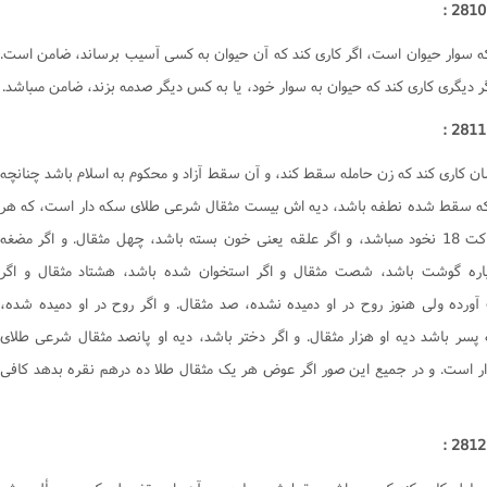
 سوار حيوان است، اگر کارى کند که آن حيوان به کسى آسيب برساند، ضامن است.
گر ديگرى کارى کند که حيوان به سوار خود، يا به کس ديگر صدمه بزند، ضامن مىباشد.
سان کارى کند که زن حامله سقط کند، و آن سقط آزاد و محکوم به اسلام باشد چنانچه
ه سقط شده نطفه باشد، ديه اش بيست مثقال شرعى طلاى سکه دار است، که هر
مثقال کت 18 نخود مىباشد، و اگر علقه يعنى خون بسته باشد، چهل مثقال. و اگر مضغه
اره گوشت باشد، شصت مثقال و اگر استخوان شده باشد، هشتاد مثقال و اگر
ورده ولى هنوز روح در او دميده نشده، صد مثقال. و اگر روح در او دميده شده،
 پسر باشد ديه او هزار مثقال. و اگر دختر باشد، ديه او پانصد مثقال شرعى طلاى
ر است. و در جميع اين صور اگر عوض هر يک مثقال طلا ده درهم نقره بدهد کافى