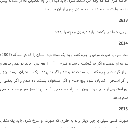
 حامله کارى کند که بچه اش سقط شود، بايد ديه آن را به تفصيلى که در مسأله پيش
د، به وارث بچه بدهد و به خود زن چيزى از آن نمىرسد.
 زن حامله را بکشد، بايد ديه زن و بچه را بدهد.
اگر پوست سر، يا صورت مردى را پاره کند، بايد يک صدم ديه انسان را که در مسأله (2807)
د به او بدهد. و اگر به گوشت برسد و قدرى از آن را هم ببرد، بايد دو صدم بدهد و
ى از گوشت را پاره کند بايد سه صدم بدهد و اگر به پرده نازک استخوان برسد، چهار
 اگر استخوان نمايان شود پنج صدم و اگر استخوان بشکند ده صدم و اگر بعضى از
ى استخوان از جاى خود بيرون آيد، پانزده صدم و اگر به پرده مغز سر برسد بايد سى
دم بدهد.
 صورت کسى سيلى يا چيز ديگر بزند به طورى که صورت او سرخ شود، بايد يک مثقال