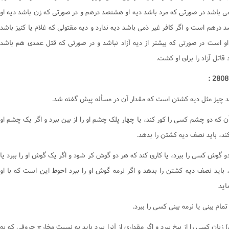
وصیت و ارث
ها و آشامیدنى‌ها
کتاب وکالت
مى باشد در صورتى که مرد باشد ديه او هشتصد درهم و در صورتى که زن باشد ديه او
وکالت
برخى از گناهان
کتاب وقف
 درهم است و اگر کافر غير ذمى باشد ديه ندارد و ديه مقتولى که غلام يا کنيز باشد
میت
کسب های حرام
کتاب هبه
و است در صورتى که بيشتر از ديه آزاد نباشد و در صورتى که قتل عمدى هم باشد
ال
قلید
قاتل آزاد را براى او کشت.
کتاب سبق و رمایه
ناس
طهارت
کتاب وصیّت
ماز‌
فرقه ها
کتاب نکاح
د چيز مثل ديه کشتن است که مقدار آن در مسأله پيش گفته شد.
وزه
احی و تشریح
کتاب طلاق
ن که دو چشم کسى را کور کند، يا چهار پلک چشم او را از بين ببرد و اگر يک چشم او
د
اعتکاف
کتاب خُلع
کند، بايد نصف ديه کشتن را بدهد.
کتاب ظهار
و گوش کسى را ببرد، يا کارى کند که هر دو گوش کر شود و اگر يک گوش او را ببرد يا
کتاب ایلاء
، بايد نصف ديه کشتن را بدهد و اگر نرمه گوش او را ببرد احوط اين است که با او
کتاب لعان
يد.
کتاب عتق
کتاب اقرار
مام بينى يا نرمه بينى کسى را ببرد.
کتاب جعاله
 زبان کسى را از بيخ ببرد و اگر مقدارى از آنرا ببرد بايد به نسبت مخارج حروفى که به