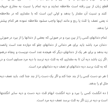
کتاب یمین
ع زبان از بين رفته است ملاحظه نمايند و ديه تمام را نسبت به مخارج حروف
کتاب نذر
کنند و نسبت آن مقدار را بدهد و اولى اين است که با مقدارى که در ملاحظه
کتاب صید و ذباحه
يعنى نصف يا ثلث يا ربع و مانند اينها واجب مىشود ملاحظه نموده هر کدام بيشتر
کتاب اطعمه و اشربه
ا بدهد.
کتاب غصب
تمام دندانهاى کسى را از بين ببرد و در صورتى که بعضى از دندانها را از ببرد در صورتى
کتاب شفعه
ندان مرد باشد بايد براى هر دندانى از دندانهاى جلو که دوازده عدد است پانصد
کتاب احیاى موات
يه بدهد و براى هر يک از دندانهاى ديگر که هيجده عدد است دويست و پنجاه درهم
کتاب لقطه
اگر زن باشد ديه آن تا به مقدارى که به ثلث ديه نرسد با ديه مرد مساوى است و در
کتاب الارث
ه به ثلث برسد ديه دندانهاى او نصف ديه دندانهاى مرد است.
کتاب شهادات
هر دو دست کسى را از بند جدا کند و اگر يک دست را از بند جدا کند، بايد نصف ديه
کتاب حدود و تعزیرات
ل او را بدهد.
کتاب قصاص
 ده انگشت کسى را ببرد و ديه انگشت ابهام ثلث ديه دست و ديه ساير انگشتها
کتاب دیات
ت و ديه در زن اگر به ثلث برسد نصف ديه مرد است.
احکام وکالت