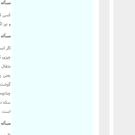
مسأله 2810 :
کسى که
و نيز ا
مسأله 2811 :
اگر ان
چيزى ک
يعنى پ
گوشت آ
چنانچه
سکه دا
است.
مسأله 2812 :