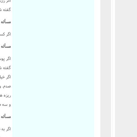
اگر زن
گفته ش
مسأله 2813 :
اگر کسى
مسأله 2814 :
گفته ش
اگر خيل
صدم. و
ريزه ها
و سه ص
مسأله 2815 :
اگر به