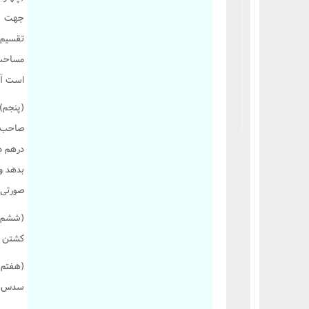
جهت قط
تقسيم 
مساحت 
است آنر
(پنجم) 
صاحب د
درهم د
بدهد و 
صورتى ک
(ششم) 
کشتن مث
(هفتم)
سدس اس