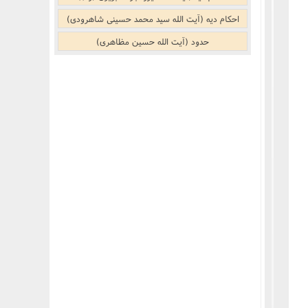
احکام دیه (آیت الله سید محمد حسینی شاهرودی)
حدود (آیت الله حسین مظاهری)