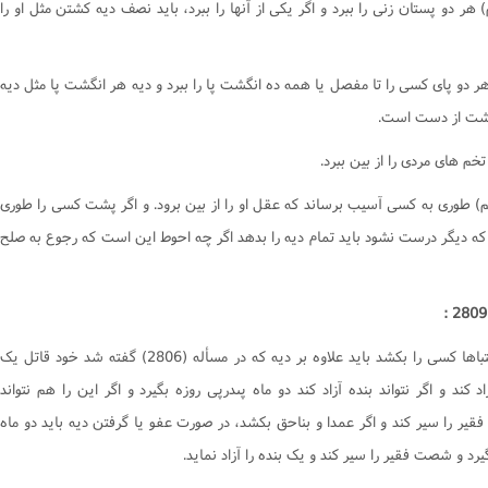
هر دو پستان زنى را ببرد و اگر يکى از آنها را ببرد، بايد نصف ديه کشتن مثل او را
احکام وقف و وصیت
ر دو پاى کسى را تا مفصل يا همه ده انگشت پا را ببرد و ديه هر انگشت پا مثل ديه
شت از دست است.
خم هاى مردى را از بين ببرد.
م) طورى به کسى آسيب برساند که عقل او را از بين برود. و اگر پشت کسى را طورى
که ديگر درست نشود بايد تمام ديه را بدهد اگر چه احوط اين است که رجوع به صلح
اگر اشتباها کسى را بکشد بايد علاوه بر ديه که در مسأله (2806) گفته شد خود قاتل يک
اد کند و اگر نتواند بنده آزاد کند دو ماه پىدرپى روزه بگيرد و اگر اين را هم نتواند
ير را سير کند و اگر عمدا و بناحق بکشد، در صورت عفو يا گرفتن ديه بايد دو ماه
يرد و شصت فقير را سير کند و يک بنده را آزاد نمايد.