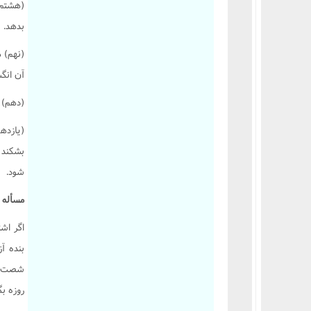
(هشتم) 
بدهد.
(نهم) ه
آن انگ
(دهم) ت
(يازده
بشکند 
شود.
مسأله 2809 :
بنده آز
شصت فق
روزه بگ