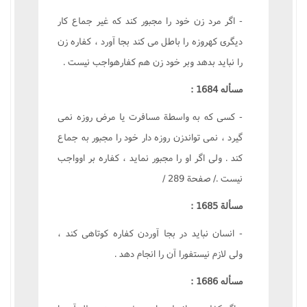
- اگر مرد زن خود را مجبور کند که غير جماع کار
ديگرى کهروزه را باطل مى کند بجا آورد ، کفاره زن
را نبايد بدهد وبر خود زن هم کفارهواجب نيست .
مسأله 1684 :
- کسى که به واسطة مسافرت يا مرض روزه نمى
گيرد ، نمى تواندزن روزه دار خود را مجبور به جماع
کند . ولى اگر او را مجبور نمايد ، کفاره بر اوواجب
نيست ./ صفحة 289 /
مسألة 1685 :
- انسان نبايد در بجا آوردن کفاره کوتاهى کند ،
ولى لازم نيستفورا آن را انجام دهد .
مسأله 1686 :