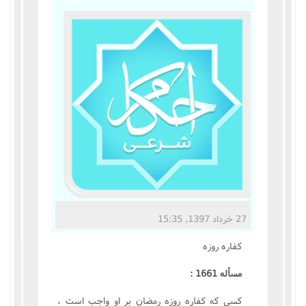
مناسک حج
عبادات
عقود
ایقاعات
احکام
اعتکاف
27 خرداد 1397, 15:35
زندگی نامه مراجع تقلید
کفاره روزه
کتابخانه
مسأله 1661 :
کسى که کفاره روزه رمضان بر او واجب است ،