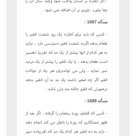
- اگر کفاره بر انسان واجب شود وچند سال آن را
بجا نياورد ،چيزى بر آن اضافه نمى شود .
مسأله 1687 :
- کسى که بايد براى کفاره يک روز شصت فقير را
طعام بدهد اگربه شصت فقير دسترسى دارد ، نبايد
به هر کدام از انها بيشتر از يک مد که تقريبا دهسير
است طعام بدهد ، يا يک فقير را بيشتر از يک مرتبه
سير نمايد ، ولى مى تواندبراى هر يک از عيالات
فقير اگر چه صغير باشند يک مد به آن فقير بدهد
درصورتى که فقير عائله مند ولى باشد .
مسأله 1688 :
- کسى که قضاى روزه رمضان را گرفته ، اگر بعد از
ظهر عمداکارى که روزه را باطل مى کند انجام دهد
، بايد به ده فقير هر کدام يک مد که تقريباده سير