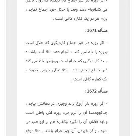
مى کندانجام دهد وبعد با حلال خود جماع نمايد ،
براى هر دو يک کفاره کافى است .
مسأله 1671 :
- اگر روزه دار غير جماع کارديگرى که حلال است
وروزه را باطلمى کند ، انجام دهد مثلا آب بياشامد
وبعد کار ديگرى که حرام است وروزه را باطلمى کند
غير جماع انجام دهد ، مثلا غذاى حرامى بخورد ،
يک کفاره کافى است .
مسأله 1672 :
- اگر روزه دار آروغ بزند وچيزى در دهانش بيايد ،
چنانچهعمدا آن را فرو ببرد روزه اش باطل است
وبايد قضاى آن را بگيرد وکفاره هم بر اوواجب مى
شود . واگر خوردن آن چيز حرام باشد ، مثلا موقع