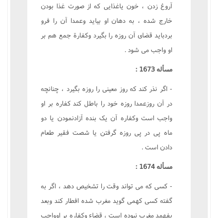
آروغ زدن ، خون ياغذايى که از صورت غذا بودن
خارج شده ، به دهان او بيايد وعمدا آن را فرو
بردبايد قضاى آن روزه را بگيرد وکفارة جمع هم بر
او واجب مى شود .
مسأله 1673 :
- اگر نذر کند که روز معينى را روزه بگيرد ، چنانچه
در آن روزعمدا روزه خود را باطل کند کفاره بر او
واجب است وکفاره آن يک بنده آزادنمودن يا دو
ماه پى در پى روزه گرفتن يا شصت فقير طعام
دادن است .
مسأله 1674 :
- کسى که مى تواند وقت را تشخيص دهد ، اگر به
گفته کسى کهمى گويد مغرب شده افطار کند وبعد
بفهمد مغرب نبوده است ، قضاء وکفاره بر اوواجب