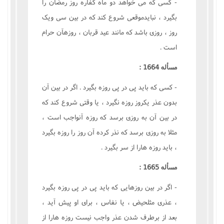
- کسى که مى خواهد دو ماه کفاره روز رمضان را
بگيرد ، نبايدموقعى شروع کند که در بين سى ويک
روز ، روزى باشد که مانند عيد قربان ، روزهآن حرام
است .
مسأله 1664 :
- کسى که بايد پى در پى روزه بگيرد . اگر در بين آن
بدون عذر يکروز روزه نگيرد ، يا وقتى شروع کند که
در بين آن به روزى برسد که روزه آنواجب است ،
مثلا به روزى برسد که نذر کرده آن روز را روزه بگيرد
، بايد روزه هارا از سر بگيرد .
مسأله 1665 :
- اگر در بين روزهايى که بايد پى در پى روزه بگيرد
، عذرى مثلحيض ، يا نفاس ، براى او پيش آيد ،
بعد از برطرف شدن عذر واجب نيست روزه هارا از