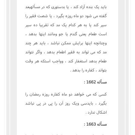
بايد يک بنده آزاد کند ، يا بدستورى که در مسألهبعد
گفته مى شود دو ماه روزه بگيرد ، يا شصت فقير را
سير کند يا به هر کدام يک مد که تقريبا ده سير
است طعام يعنى گندم يا جو ومانند اينها بدهد ،
وچنانچه اينها برايش ممکن نباشد ، بايد هر چند
مد که مى تواند به فقير اطعام بدهد ، واگر نتواند
طعام بدهد استغفار کند ، وواجب استکه هر وقت
بتواند ، کفاره را بدهد .
مسأله 1662 :
کسى که مى خواهد دو ماه کفاره روزه رمضان را
بگيرد ، بايدسى ويک روز آن را پى در پى نباشد
اشکال ندارد .
مسأله 1663 :