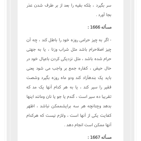
سر بگيرد ، بلکه بقيه را بعد از بر طرف شدن عذر
بجا آورد .
مسأله 1666 :
- اگر به چيز حرامى روزه خود را باطل کند ، چه آن
چيز اصلاحرام باشد مثل شراب وزنا ، يا به جهتى
حرام شده باشد ، مثل نزديکى کردن باعيال خود در
حال حيض ، کفاره جمع بر واجب مى شود يعنى
بايد يک بندهآزاد کند ودو ماه روزه بگيرد وشصت
فقير را سير کند ، يا به هر کدام آنها يک مد که
تقريبا ده سير است ، گندم يا جو يا نان ومانند اينها
بدهد وچنانچه هر سه برايشممکن نباشد ، اظهر
کفايت يکى از آنها است ، ولازم نيست که هرکدام
آنها ممکن است انجام دهد .
مسأله 1667 :