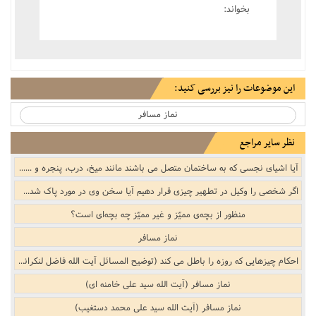
بخواند:
این موضوعات را نیز بررسی کنید:
نماز مسافر
نظر سایر مراجع
آیا اشیای نجسی که به ساختمان متصل می باشند مانند میخ، درب، پنجره و ... با تابش خورشید پاک می شوند؟
اگر شخصی را وکیل در تطهیر چیزی قرار دهیم آیا سخن وی در مورد پاک شدن آن شیء مورد قبول واقع می شود؟
منظور از بچه‌ی ممیّز و غیر ممیّز چه بچه‌‌ای است؟
نماز مسافر
احكام چيزهايى كه روزه را باطل مى كند (توضیح المسائل آیت الله فاضل لنکرانی)
نماز مسافر (آیت الله سید علی خامنه ای)
نماز مسافر (آیت الله سید علی محمد دستغیب)