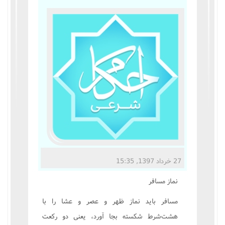
مناسک حج
عبادات
عقود
ایقاعات
احکام
اعتکاف
27 خرداد 1397, 15:35
زندگی نامه مراجع تقلید
نماز مسافر
کتابخانه
مسافر بايد نماز ظهر و عصر و عشا را با
هشت‌شرط شکسته بجا آورد، يعنى دو رکعت