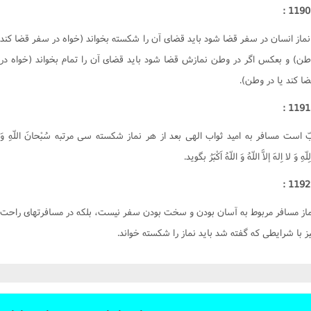
نماز انسان در سفر قضا شود بايد قضاى آن را شکسته بخواند (خواه در سفر قضا کند
وطن) و بعکس اگر در وطن نمازش قضا شود بايد قضاى آن را تمام بخواند (خواه در
ا کند يا در وطن).
است مسافر به اميد ثواب الهى بعد از هر نماز شکسته سى مرتبه سُبْحانَ اللّهِ وَ
ِلّهِ وَ لا اِلهَ إلاَّ اللّهُ وَ اللّهُ اَکْبَرُ بگويد.
از مسافر مربوط به آسان بودن و سخت بودن سفر نيست، بلکه در مسافرتهاى راحت
يز با شرايطى که گفته شد بايد نماز را شکسته خواند.