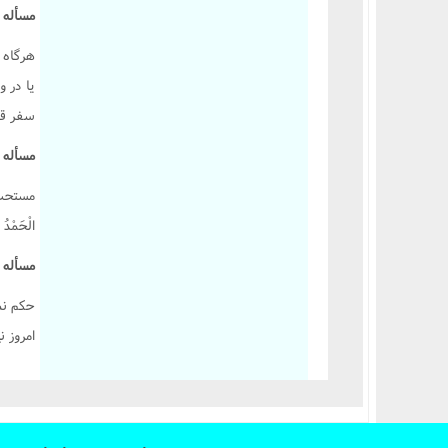
مسأله 1190 :
کتاب یمین
کتاب نذر
هرگاه 
کتاب صید و ذباحه
يا در 
کتاب اطعمه و اشربه
سفر قض
کتاب غصب
مسأله 1191 :
کتاب شفعه
مستحبّ 
کتاب احیاى موات
الْحَمْدُ ل
کتاب لقطه
مسأله 1192 :
کتاب الارث
کتاب شهادات
حکم نم
امروز ن
کتاب حدود و تعزیرات
کتاب قصاص
کتاب دیات
احکام وکالت