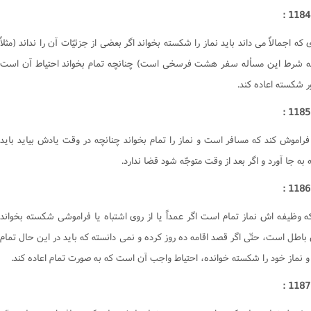
ت
کتاب الشهادات
منکر
کتاب الحدود
که اجمالاً مى داند بايد نماز را شکسته بخواند اگر بعضى از جزئيّات آن را نداند (مثلاً
ت
کتاب القصاص‌
که شرط اين مسأله سفر هشت فرسخى است) چنانچه تمام بخواند احتياط آن است
ت
ت
رى اسلامى
البحث حول المسائل المستحدثة
 شکسته اعاده کند.
هى از منکر
فراموش کند که مسافر است و نماز را تمام بخواند چنانچه در وقت يادش بيايد بايد
ت المال
ه جا آورد و اگر بعد از وقت متوجّه شود قضا ندارد.
ت
ت
اعى
ت
ت
 وظيفه اش نماز تمام است اگر عمداً يا از روى اشتباه يا فراموشى شکسته بخواند
ت
اطل است، حتّى اگر قصد اقامه ده روز کرده و نمى دانسته که بايد در اين حال تمام
معاشرت
و نماز خود را شکسته خوانده، احتياط واجب آن است که به صورت تمام اعاده کند.