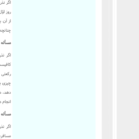
اگر نذر
روز اوّ
از آن 
چنانچه
مسأله 2661 :
اگر نذ
کافیست 
رکعتی ب
چیزی بد
دهد، در
انجام د
مسأله 2662 :
اگر نذر
مسافرت