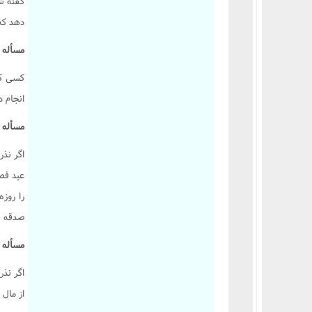
گفته شد
دهد که 
مسأله 2665 :
کسی که
انجام 
مسأله 2666 :
اگر نذر
عید فطر
را روزه
صدقه ب
مسأله 2667 :
اگر نذر
از مال 