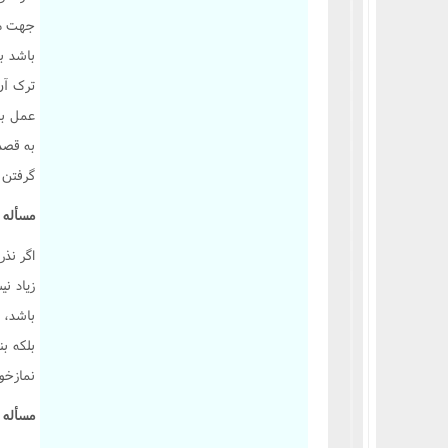
جهت مسا
باشد بی
ترک آن
عمل به
به قصد 
گرفتن ب
مسأله 2659 :
اگر نذر
زیاد نی
باشد، 
بلکه بن
نمازخو
مسأله 2660 :