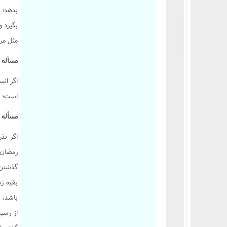
بدهد؛ ی
بگیرد و
مثل مر
مسأله 2663 :
اگر انس
است؛ پ
مسأله 2664 :
اگر نذ
رمضان 
گذشتن 
بقیه زم
باشد، ب
از رسی