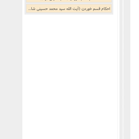
احکام قسم خوردن (آیت الله سید محمد حسینی شاهرودی)