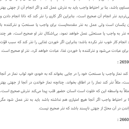
کتاب یمین
وی باشد، بنا بر احتیاط واجب باید به نذرش عمل کند و اگر انجام آن از جهتی بهتر
کتاب نذر
‌تردید نذر انجام آن صحیح است، بنابراین اگر کاری را نذر کند که ذاتا انجام دادن و
کتاب صید و ذباحه
 یکسان است ولی عمل به نذر مقدمه‌ایست برای واجب یا مستحبّ و نذرکننده با
کتاب اطعمه و اشربه
 نذر به واجب یا مستحبّی عمل خواهد نمود، بی‌اشکال نذر او صحیح است، هر چند
کتاب غصب
انجام کار خوب نذر نکرده باشد؛ بنابراین اگر خوردن غذایی را نذر کند که سبب قوّت
رای عبادت می‌شود و نذرکننده با خوردن غذا، عبادت خواهد کرد، نذر او صحیح است.
کتاب شفعه
کتاب احیاى موات
کتاب لقطه
 کند نماز واجب یا مستحبّ خود را در جایی بخواند که به خودی خود ثواب نماز در آنجا
کتاب الارث
ست، مثلاً نذر کند نماز را در اطاق بخواند، چنانچه نماز خواندن در آنجا از جهتی بهتر
کتاب شهادات
مثلاً به واسطه این که خلوت است انسان حضور قلب پیدا می‌کند نذرش صحیح است،
کتاب حدود و تعزیرات
ا بر احتیاط واجب اگر آنجا هیچ امتیازی هم نداشته باشد باید به نذر عمل شود مگر
کتاب قصاص
اندن در آن محلّ از جهتی ناپسند باشد که نذر صحیح نیست.
کتاب دیات
احکام وکالت