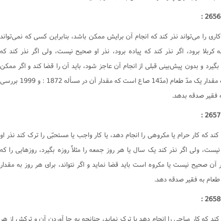
وصیت و ارث
ها و آشامیدنى‌ها
کتاب وکالت
وکالت
برخى از گناهان
کتاب وقف
اری را می‌تواند نذر کند که انجام آن برایش ممکن باشد، بنابراین کسی که نمی‌تواند
میت
کسب های حرام
کتاب هبه
ه کربلا برود، اگر نذر کند که پیاده برود، نذر او صحیح نیست، ولی اگر نذر کند که
ال
قلید
کتاب سبق و رمایه
 بگیرد و بدون پیش‌بینی قبلی از انجام آن عاجز شود، باید آن را قضا کند و اگر ممکن
ناس
طهارت
کتاب وصیّت
نشد به مقدار یک مدّ طعام (مدّ14 صاع است که مقدار آن در مسأله 1872 : و 1999 بررسی
ماز‌
فرقه ها
کتاب نکاح
 فقیر صدقه بدهد.
وزه
احی و تشریح
کتاب طلاق
د
اعتکاف
کتاب خُلع
کتاب ظهار
 کند که کار حرام یا مکروهی را انجام دهد، یا کار واجب یا مستحبّی را ترک کند نذر او
ست، ولی اگر نذر کند یک سال یا هر روز جمعه را مثلاً روزه بگیرد، روزهایی را که
کتاب ایلاء
 آن صحیح نیست یا مکروه است باید قضا نماید و اگر نتواند، برای هر روز به مقدار
کتاب لعان
طعام به فقیر صدقه دهد.
کتاب عتق
کتاب اقرار
کتاب جعاله
 کند که کار مباحی را انجام دهد یا ترک نماید، چنانچه به جا آوردن آن و ترکش از هر