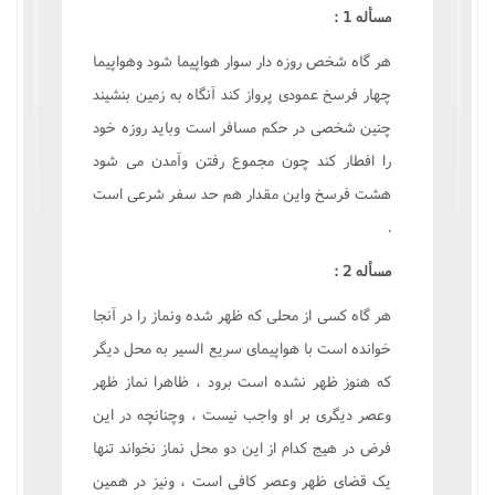
مسأله 1 :
هر گاه شخص روزه دار سوار هواپيما شود وهواپيما
چهار فرسخ عمودى پرواز کند آنگاه به زمين بنشيند
چنين شخصى در حکم مسافر است وبايد روزه خود
را افطار کند چون مجموع رفتن وآمدن مى شود
هشت فرسخ واين مقدار هم حد سفر شرعى است
.
مسأله 2 :
هر گاه کسى از محلى که ظهر شده ونماز را در آنجا
خوانده است با هواپيماى سريع السير به محل ديگر
که هنوز ظهر نشده است برود ، ظاهرا نماز ظهر
وعصر ديگرى بر او واجب نيست ، وچنانچه در اين
فرض در هيج کدام از اين دو محل نماز نخواند تنها
يک قضاى ظهر وعصر کافى است ، ونيز در همين