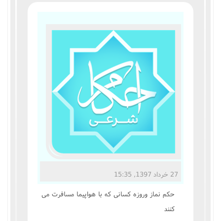
مناسک حج
عبادات
عقود
ایقاعات
احکام
اعتکاف
زندگی نامه مراجع تقلید
27 خرداد 1397, 15:35
کتابخانه
حکم نماز وروزه کسانى که با هواپيما مسافرت مى
کنند