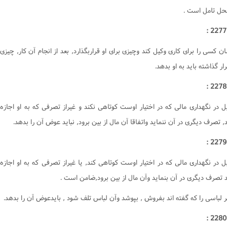
احکام وقف و وصیت
حل تامل است .
ان کسى را براى کارى وکيل کند وچيزى براى او قراربگذارد, بعد از انجام آن کار, چيزى
رار گذاشته بايد به او بدهد.
ل در نگهدارى مالى که در اختيار اوست کوتاهى نکند و غيراز تصرفى که به او اجازه
د, تصرف ديگرى در آن ننمايد واتفاقا آن مال از بين برود, نبايد عوض آن را بدهد.
ل در نگهدارى مالى که در اختيار اوست کوتاهى کند, يا غيراز تصرفى که به او اجازه
د تصرف ديگرى در آن بنمايد وآن مال از بين برود,ضامن است .
 لباسى را که گفته اند بفروش , بپوشد وآن لباس تلف شود , بايدعوض آن را بدهد.