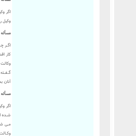
اگر وک
وکيل را
مسأله 2275 :
اگـر چـ
کار اقد
وکالت 
گـفـته 
آنان ب
مسأله 2276 :
اگر وک
شـده ا
مـى شو
وکـالت 