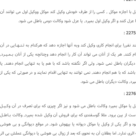
کتاب یمین
يل با اجازه موکل , کسى را از طرف خودش وکيل کند موکل ووکيل اول مى توانند آن
کتاب نذر
 عزل کنند و اگر وکيل اول بميرد, يا عزل شود وکالت دومى باطل مى شود.
کتاب صید و ذباحه
کتاب اطعمه و اشربه
کتاب غصب
ند نفررا براى انجام کارى وکيل کند وبه آنها اجازه دهد که هرکدام به تـنـهـايى در آن
کتاب شفعه
ام کنند, هر يک از آنان مى تواند آن کار را انجام دهد وچنانچه يکى از آنان بـمـيـرد,
ديگران باطل نمى شود, ولى اگر نگفته باشد که با هم يا به تنهايى انجام دهند, يا
کتاب احیاى موات
باشد که با هم انجام دهند, نمى توانند به تنهايى اقدام نمايند و در صورتى که يکى از
کتاب لقطه
ميرد, وکالت ديگران باطل مى شود.
کتاب الارث
کتاب شهادات
کتاب حدود و تعزیرات
يل يا موکل بميرد وکالت باطل مى شود و نيز اگر چيزى که براى تصرف در آن وکـيـل
کتاب قصاص
ست از بين برود, مثلا گوسفندى که براى فروش آن وکيل شده بميرد, وکالت بـاطـل
کتاب دیات
د و اگر يکى از وکيل يا موکل ديوانه يا بيهوش شود, در موقع ديوانگى و بى هوشى
احکام وکالت
اثرى ندارد, اما بطلان آن به نحوى که بعد از زوال بى هوشى يا ديوانگى عملش بى اثر