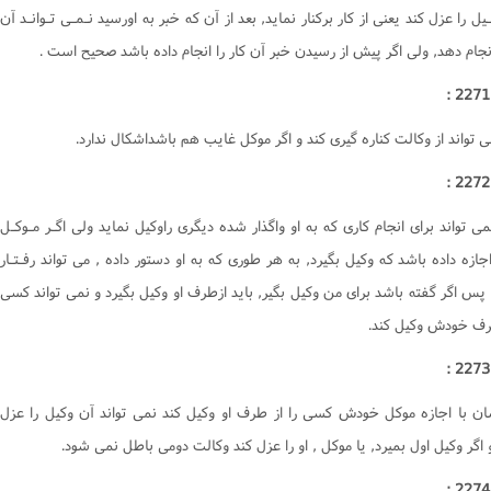
ـيل را عزل کند يعنى از کار برکنار نمايد, بعد از آن که خبر به اورسيد نـمـى تـوانـد آن
وصیت و ارث
ها و آشامیدنى‌ها
کتاب وکالت
انجام دهد, ولى اگر پيش از رسيدن خبر آن کار را انجام داده باشد صحيح است .
وکالت
برخى از گناهان
کتاب وقف
میت
کسب های حرام
کتاب هبه
ال
قلید
کتاب سبق و رمایه
 تواند از وکالت کناره گيرى کند و اگر موکل غايب هم باشداشکال ندارد.
ناس
طهارت
کتاب وصیّت
ماز‌
فرقه ها
کتاب نکاح
ى تواند براى انجام کارى که به او واگذار شده ديگرى راوکيل نمايد ولى اگـر مـوکـل
وزه
احی و تشریح
کتاب طلاق
اجازه داده باشد که وکيل بگيرد, به هر طورى که به او دستور داده , مى تواند رفـتـار
د
اعتکاف
کتاب خُلع
 پس اگر گفته باشد براى من وکيل بگير, بايد ازطرف او وکيل بگيرد و نمى تواند کسى
کتاب ظهار
طرف خودش وکيل کند.
کتاب ایلاء
کتاب لعان
کتاب عتق
سان با اجازه موکل خودش کسى را از طرف او وکيل کند نمى تواند آن وکيل را عزل
کتاب اقرار
 اگر وکيل اول بميرد, يا موکل , او را عزل کند وکالت دومى باطل نمى شود.
کتاب جعاله