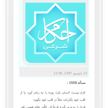
مناسک حج
عبادات
عقود
ایقاعات
احکام
اعتکاف
13 شهریور 1397, 12:36
زندگی نامه مراجع تقلید
مسأله 1559 :
کتابخانه
لازم نیست انسان نیّت روزه را به زبان آورد یا از
قلب خود بگذراند؛ مثلاً در قلب خود بگوید:
فردا را روزه می‌گیرم قربةً الی اللَّه، بلکه همین قدر