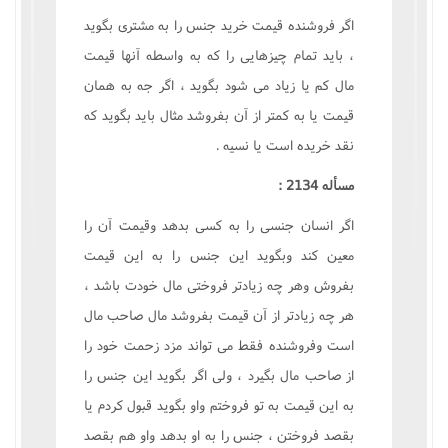
اگر فروشنده قيمت خريد جنس را به مشترى بگويد
، بايد تمام چيزهايى را که به واسطه آنها قيمت
مال کم يا زياد مى شود بگويد ، اگر جه به همان
قيمت يا به کمتر از آن بفروشد مثال بايد بگويد که
نقد خريده است يا نسيه .
مسأله 2134 :
اگر انسان جنسى را به کسى بدهد وقيمت آن را
معين کند وبگويد اين جنس را به اين قيمت
بفروش وهر چه زيادتر فروختى مال خودت باشد ،
هر چه زيادتر از آن قيمت بفروشد مال صاحب مال
است وفروشنده فقط مى تواند مزد زحمت خود را
از صاحب مال بگيرد ، ولى اگر بگويد اين جنس را
به اين قيمت به تو فروختم واو بگويد قبول کردم يا
بقصد فروختن ، جنس را به او بدهد واو هم بقصد