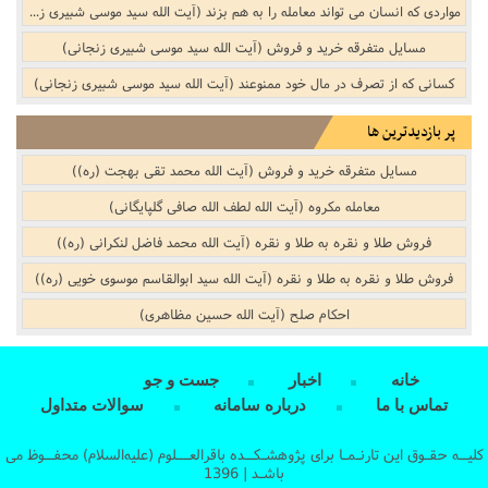
مواردی که انسان می تواند معامله را به هم بزند (آیت الله سید موسی شبیری زنجانی)
مسایل متفرقه خرید و فروش‌‌ (آیت الله سید موسی شبیری زنجانی)
کسانى که از تصرف در مال خود ممنوعند (آیت الله سید موسی شبیری زنجانی)
پر بازدیدترین ها
مسایل متفرقه خرید و فروش‌‌ (آیت الله محمد تقی بهجت (ره))
معامله مکروه (آیت الله لطف الله صافی گلپایگانی)
فروش طلا و نقره به طلا و نقره (آیت الله محمد فاضل لنکرانی (ره))
فروش طلا و نقره به طلا و نقره (آیت الله سید ابوالقاسم موسوی خویی (ره))
احکام صلح (آیت الله حسین مظاهری)
خانه
اخبار
جست و جو
تماس با ما
درباره سامانه
سوالات متداول
کلیــه حقـوق این تارنـمـا برای پژوهشـکــده باقرالعـــلوم (علیه‌السلام) محفــوظ می
باشـد | 1396