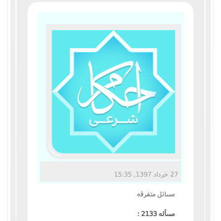
مناسک حج
عبادات
عقود
ایقاعات
احکام
اعتکاف
زندگی نامه مراجع تقلید
27 خرداد 1397, 15:35
کتابخانه
مسائل متفرقه
مسأله 2133 :