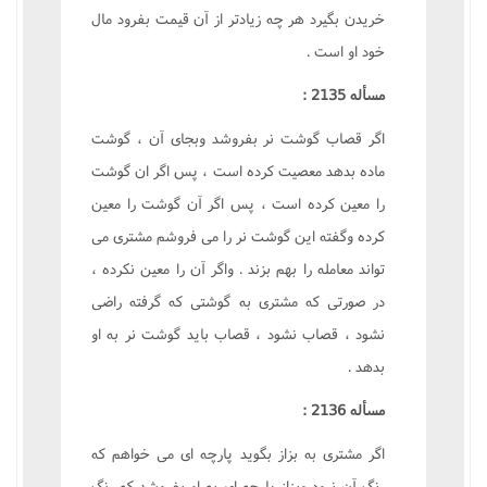
خريدن بگيرد هر چه زيادتر از آن قيمت بفرود مال
خود او است .
مسأله 2135 :
اگر قصاب گوشت نر بفروشد وبجاى آن ، گوشت
ماده بدهد معصيت کرده است ، پس اگر ان گوشت
را معين کرده است ، پس اگر آن گوشت را معين
کرده وگفته اين گوشت نر را مى فروشم مشترى مى
تواند معامله را بهم بزند . واگر آن را معين نکرده ،
در صورتى که مشترى به گوشتى که گرفته راضى
نشود ، قصاب نشود ، قصاب بايد گوشت نر به او
بدهد .
مسأله 2136 :
اگر مشترى به بزاز بگويد پارچه اى مى خواهم که
رنگ آن نرود وبزاز پارچه اى به او بفروشد که رنگ