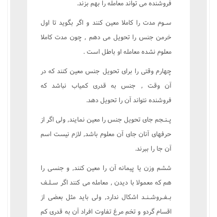
فروشنده مى تواند معامله را بهم بزند.
سـوم مدت را کاملا معين کنند و اگر بگويد تا اول
خرمن جنس را تحويل مى دهم , چون مدت کاملا
معلوم نشده معامله او باطل است .
چهارم وقتى را براى تحويل جنس معين کنند که در
آن وقت , جنس به قدرى کمياب نباشد که
فروشنده نتواند آن را تحويل دهد.
پـنـجم جاى تحويل جنس را معين نمايند, ولى اگر از
حرفهاى آنان جاى آن معلوم باشد, لازم نيست اسم
آن جا را ببرند.
ششم وزن يا پيمانه آن را معين کنند, و جنسى را
هم که معمولا با ديدن , معامله مى کنند اگر سـلـف
بـفـروشـنـد اشکال ندارد, ولى بايد مثل بعضى از
اقسام گردو و تخم مرغ تفاوت افراد آن به قدرى کم