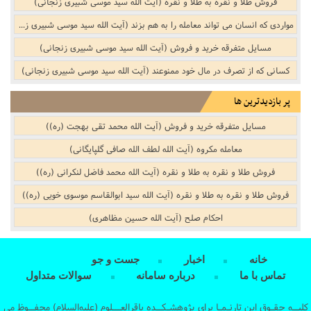
فروش طلا و نقره به طلا و نقره (آیت الله سید موسی شبیری زنجانی)
مواردی که انسان می تواند معامله را به هم بزند (آیت الله سید موسی شبیری زنجانی)
مسایل متفرقه خرید و فروش‌‌ (آیت الله سید موسی شبیری زنجانی)
کسانى که از تصرف در مال خود ممنوعند (آیت الله سید موسی شبیری زنجانی)
پر بازدیدترین ها
مسایل متفرقه خرید و فروش‌‌ (آیت الله محمد تقی بهجت (ره))
معامله مکروه (آیت الله لطف الله صافی گلپایگانی)
فروش طلا و نقره به طلا و نقره (آیت الله محمد فاضل لنکرانی (ره))
فروش طلا و نقره به طلا و نقره (آیت الله سید ابوالقاسم موسوی خویی (ره))
احکام صلح (آیت الله حسین مظاهری)
خانه
اخبار
جست و جو
تماس با ما
درباره سامانه
سوالات متداول
کلیــه حقـوق این تارنـمـا برای پژوهشـکــده باقرالعـــلوم (علیه‌السلام) محفــوظ می