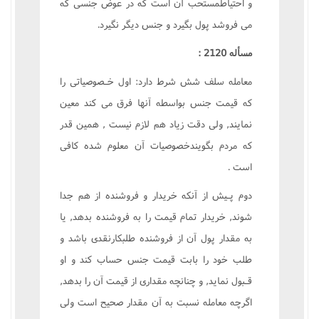
و احتياطمستحب آن است که در عوض جنسى که
مى فروشد پول بگيرد و جنس ديگر نگيرد.
مسأله 2120 :
معامله سلف شش شرط دارد: اول خـصوصياتى را
که قيمت جنس بواسطه آنها فرق مى کند معين
نمايند, ولى دقت زياد هم لازم نيست , همين قدر
که مردم بگويندخصوصيات آن معلوم شده کافى
است .
دوم پـيش از آنکه خريدار و فروشنده از هم جدا
شوند, خريدار تمام قيمت را به فروشنده بدهد, يا
به مقدار پول آن از فروشنده طلبکارنقدى باشد و
طلب خود را بابت قيمت جنس حساب کند و او
قـبول نمايد, و چنانچه مقدارى از قيمت آن را بدهد,
اگرچه معامله نسبت به آن مقدار صحيح است ولى