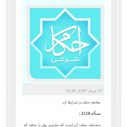
مناسک حج
عبادات
عقود
ایقاعات
احکام
اعتکاف
27 خرداد 1397, 15:35
زندگی نامه مراجع تقلید
معامله سلف و شرايط آن
کتابخانه
مسأله 2118 :
مـعـامله سلف آن است که مشترى پول را بدهد که