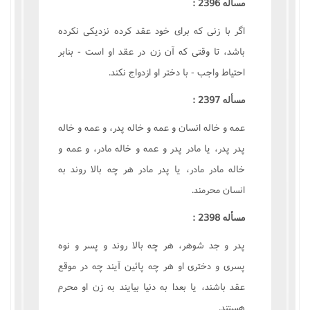
مسأله 2396 :
اگر با زنى که براى خود عقد کرده نزديکى نکرده
باشد، تا وقتى که آن زن در عقد او است - بنابر
احتياط واجب - با دختر او ازدواج نکند.
مسأله 2397 :
عمه و خاله انسان و عمه و خاله پدر، و عمه و خاله
پدر پدر، يا مادر پدر و عمه و خاله مادر، و عمه و
خاله مادر مادر، يا پدر مادر هر چه بالا روند به
انسان محرمند.
مسأله 2398 :
پدر و جد شوهر، هر چه بالا روند و پسر و نوه
پسرى و دخترى او هر چه پائين آيند چه در موقع
عقد باشند، يا بعدا به دنيا بيايند به زن او محرم
هستند.