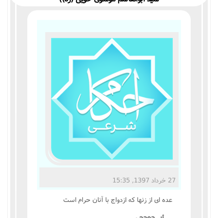
مناسک حج
عبادات
عقود
ایقاعات
احکام
اعتکاف
زندگی نامه مراجع تقلید
27 خرداد 1397, 15:35
کتابخانه
عده اى از زنها که ازدواج با آنان حرام است