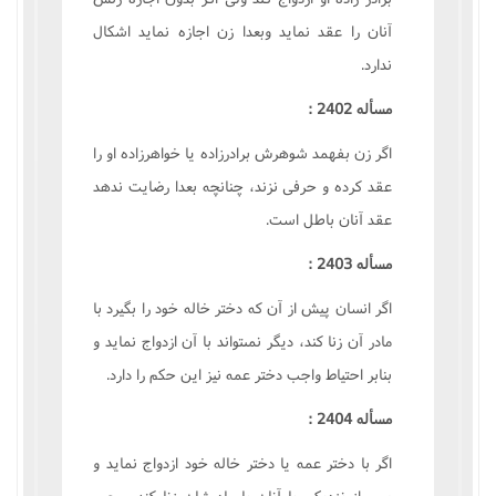
آنان را عقد نمايد وبعدا زن اجازه نمايد اشکال
ندارد.
مسأله 2402 :
اگر زن بفهمد شوهرش برادرزاده يا خواهرزاده او را
عقد کرده و حرفى نزند، چنانچه بعدا رضايت ندهد
عقد آنان باطل است.
مسأله 2403 :
اگر انسان پيش از آن که دختر خاله خود را بگيرد با
مادر آن زنا کند، ديگر نمىتواند با آن ازدواج نمايد و
بنابر احتياط واجب دختر عمه نيز اين حکم را دارد.
مسأله 2404 :
اگر با دختر عمه يا دختر خاله خود ازدواج نمايد و
پس از نزديکى با آنان با مادرشان زنا کند موجب