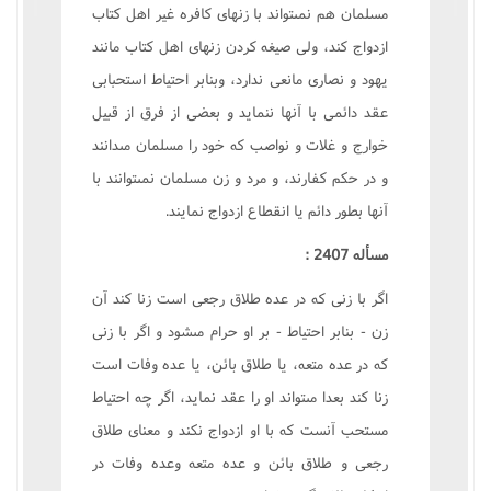
مسلمان هم نمىتواند با زنهاى کافره غير اهل کتاب
ازدواج کند، ولى صيغه کردن زنهاى اهل کتاب مانند
يهود و نصارى مانعى ندارد، وبنابر احتياط استحبابى
عقد دائمى با آنها ننمايد و بعضى از فرق از قبيل
خوارج و غلات و نواصب که خود را مسلمان مىدانند
و در حکم کفارند، و مرد و زن مسلمان نمىتوانند با
آنها بطور دائم يا انقطاع ازدواج نمايند.
مسأله 2407 :
اگر با زنى که در عده طلاق رجعى است زنا کند آن
زن - بنابر احتياط - بر او حرام مىشود و اگر با زنى
که در عده متعه، يا طلاق بائن، يا عده وفات است
زنا کند بعدا مىتواند او را عقد نمايد، اگر چه احتياط
مستحب آنست که با او ازدواج نکند و معناى طلاق
رجعى و طلاق بائن و عده متعه وعده وفات در