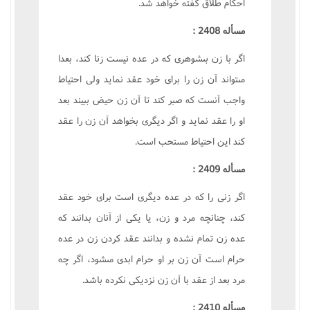
احکام طلاق گفته خواهد شد.
مسأله 2408 :
اگر با زن بىشوهرى که در عده نيست زنا کند، بعدا
مىتواند آن زن را براى خود عقد نمايد ولى احتياط
واجب آنست که صبر کند تا آن زن حيض ببيند بعد
او را عقد نمايد و اگر ديگرى بخواهد آن زن را عقد
کند اين احتياط مستحب است.
مسأله 2409 :
اگر زنى را که در عده ديگرى است براى خود عقد
کند، چنانچه مرد و زن، يا يکى از آنان بدانند که
عده زن تمام نشده و بدانند عقد کردن زن در عده
حرام است آن زن بر او حرام ابدى مىشود، اگر چه
مرد بعد از عقد با آن زن نزديکى نکرده باشد.
مسأله 2410 :