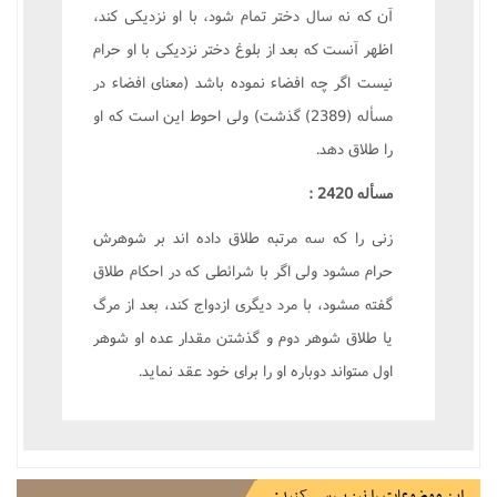
آن که نه سال دختر تمام شود، با او نزديکى کند،
اظهر آنست که بعد از بلوغ دختر نزديکى با او حرام
نيست اگر چه افضاء نموده باشد (معناى افضاء در
مسأله (2389) گذشت) ولى احوط اين است که او
را طلاق دهد.
مسأله 2420 :
زنى را که سه مرتبه طلاق داده اند بر شوهرش
حرام مىشود ولى اگر با شرائطى که در احکام طلاق
گفته مىشود، با مرد ديگرى ازدواج کند، بعد از مرگ
يا طلاق شوهر دوم و گذشتن مقدار عده او شوهر
اول مىتواند دوباره او را براى خود عقد نمايد.
این موضوعات را نیز بررسی کنید: