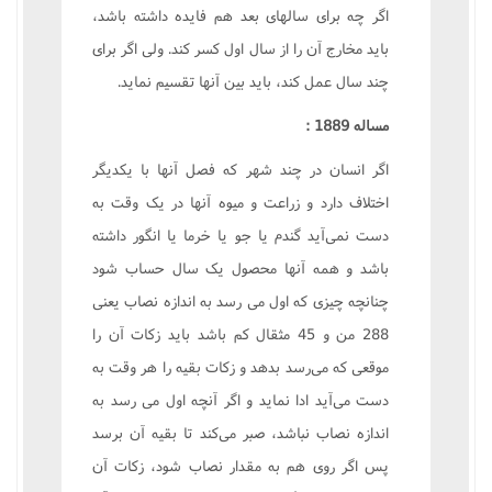
اگر چه براى سالهاى بعد هم فايده داشته باشد،
بايد مخارج آن را از سال اول کسر کند. ولى اگر براى
چند سال عمل کند، بايد بين آنها تقسيم نمايد.
مساله 1889 :
اگر انسان در چند شهر که فصل آنها با يکديگر
اختلاف دارد و زراعت و ميوه آنها در يک وقت به
دست نمى‌آيد گندم يا جو يا خرما يا انگور داشته
باشد و همه آنها محصول يک سال حساب شود
چنانچه چيزى که اول مى رسد به اندازه نصاب يعنى
288 من و 45 مثقال کم باشد بايد زکات آن را
موقعى که مى‌رسد بدهد و زکات بقيه را هر وقت به
دست مى‌آيد ادا نمايد و اگر آنچه اول مى رسد به
اندازه نصاب نباشد، صبر مى‌کند تا بقيه آن برسد
پس اگر روى هم به مقدار نصاب شود، زکات آن