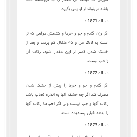
باشد مى‌تواند از او پس بگيرد.
مساله 1871 :
اگر وزن گندم و جو و خرما و کشمش موقعى که تر
است به 288 من و 45 مثقال کم برسد و بعد از
خشک شدن کمتر از اين مقدار شود، زکات آن
واجب نيست.
مساله 1872 :
اگر گندم و جو و خرما را پيش از خشک شدن
مصرف کند اگر چه خشک آنها به اندازه نصاب باشد
زکات آنها واجب نيست ولى اگر احتياطا زکات آنها
را بدهد خيلى پسنديده است.
مساله 1873 :
خرمايى که تازه آن را مى‌خورند و اگر بماند خيلى