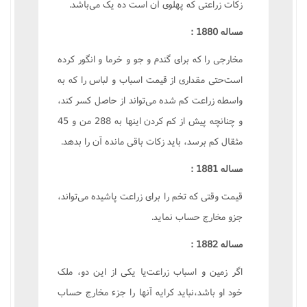
زکات زراعتى که پهلوى آن است ده يک مى‌باشد.
مساله 1880 :
مخارجى را که براى گندم و جو و خرما و انگور کرده
است‌حتى مقدارى از قيمت اسباب و لباس را که به
واسطه زراعت کم شده مى‌تواند از حاصل کسر کند،
و چنانچه پيش از کم کردن اينها به 288 من و 45
مثقال کم برسد، بايد زکات باقى مانده آن را بدهد.
مساله 1881 :
قيمت وقتى که تخم را براى زراعت پاشيده مى‌تواند،
جزو مخارج حساب نمايد.
مساله 1882 :
اگر زمين و اسباب زراعت‌يا يکى از اين دو، ملک
خود او باشد،نبايد کرايه آنها را جزء مخارج حساب