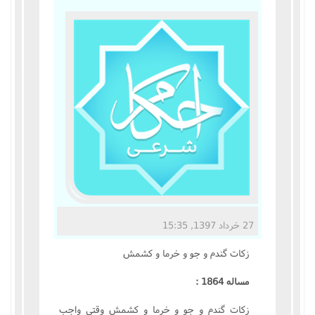
مناسک حج
عبادات
عقود
ایقاعات
احکام
اعتکاف
27 خرداد 1397, 15:35
زندگی نامه مراجع تقلید
زکات گندم و جو و خرما و کشمش
کتابخانه
مساله 1864 :
زکات گندم و جو و خرما و کشمش وقتى واجب