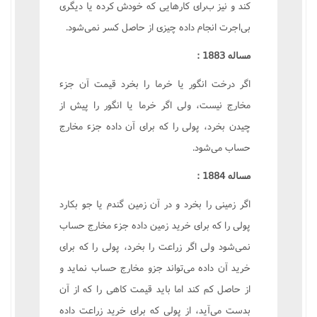
کند و نيز براى کارهايى که خودش کرده يا ديگرى
بى‌اجرت انجام داده چيزى از حاصل کسر نمى‌شود.
مساله 1883 :
اگر درخت انگور يا خرما را بخرد قيمت آن جزء
مخارج نيست، ولى اگر خرما يا انگور را پيش از
چيدن بخرد، پولى را که براى آن داده جزء مخارج
حساب مى‌شود.
مساله 1884 :
اگر زمينى را بخرد و در آن زمين گندم يا جو بکارد
پولى را که براى خريد زمين داده جزء مخارج حساب
نمى‌شود ولى اگر زراعت را بخرد، پولى را که براى
خريد آن داده مى‌تواند جزو مخارج حساب نمايد و
از حاصل کم کند اما بايد قيمت کاهى را که از آن
بدست مى‌آيد، از پولى که براى خريد زراعت داده