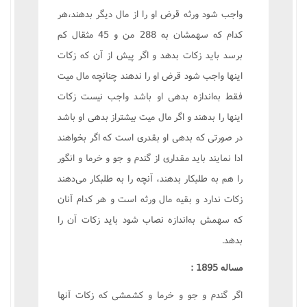
واجب شود ورثه قرض او را از مال ديگر بدهند،هر
کدام که سهمشان به 288 من و 45 مثقال کم
برسد بايد زکات بدهد و اگر پيش از آن که زکات
اينها واجب شود قرض او را ندهند چنانچه مال ميت
فقط به‌اندازه بدهى او باشد واجب نيست زکات
اينها را بدهند و اگر مال ميت بيشتراز بدهى او باشد
در صورتى که بدهى او بقدرى است که اگر بخواهند
ادا نمايند بايد مقدارى از گندم و جو و خرما و انگور
را هم به طلبکار بدهند، آنچه را به طلبکار مى‌دهند
زکات ندارد و بقيه مال ورثه است و هر کدام آنان
که سهمش به‌اندازه نصاب شود بايد زکات آن را
بدهد.
مساله 1895 :
اگر گندم و جو و خرما و کشمشى که زکات آنها