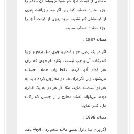
مقدارى از قيمت آنها کم شود مى‌تواند آن مقدار را
جزو مخارج حساب کند ولى اگر بعد از زراعت چيزى
از قيمتشان کم نشود، نبايد چيزى از قيمت آنها را
جزء مخارج حساب نمايد.
مساله 1887 :
اگر در يک زمين جو و گندم و چيزى مثل برنج و لوبيا
که زکات آن واجب نيست، بکارد خرجهاى که براى
هر کدام آنها کرده، فقط پاى همان حساب
مى‌شود، ولى اگر براى هر دو مخارجى کرده بايد به
هر دو قسمت نمايد، مثلا اگر هر دو به يک اندازه
بوده، مى‌تواند نصف مخارج را از جنسى که زکات
دارد کسر نمايد.
مساله 1888 :
اگر براى سال اول عملى مانند شخم زدن انجام دهد