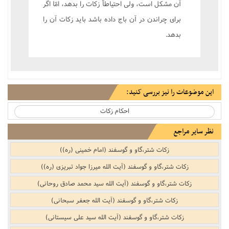
آن مشکل است، ولى احتياطاً زکات را بدهد، امّا اگر
براى چراندن در آن باج داده باشد بايد زکات آن را
بدهد.
این موضوعات را نیز بررسی کنید:
احکام زکات
نظر سایر مراجع
زکات شتر،گاو و گوسفند (امام خمینی (ره))
زکات شتر،گاو و گوسفند (آیت الله میرزا جواد تبریزی (ره))
زکات شتر،گاو و گوسفند (آیت الله سید محمد صادق روحانی)
زکات شتر،گاو و گوسفند (آیت الله جعفر سبحانی)
زکات شتر،گاو و گوسفند (آیت الله سید علی سیستانی)