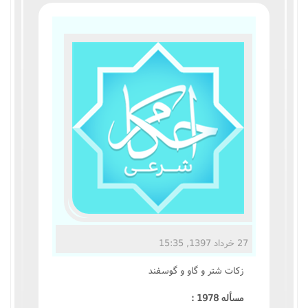
مناسک حج
عبادات
عقود
ایقاعات
احکام
اعتکاف
زندگی نامه مراجع تقلید
27 خرداد 1397, 15:35
کتابخانه
زکات شتر و گاو و گوسفند
مسأله 1978 :