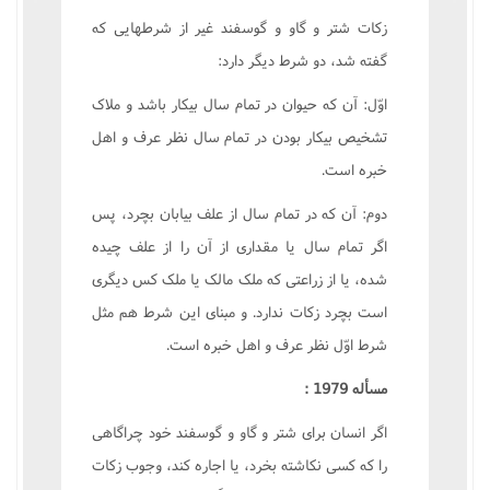
زکات شتر و گاو و گوسفند غير از شرطهايى که
گفته شد، دو شرط ديگر دارد:
اوّل: آن که حيوان در تمام سال بيکار باشد و ملاک
تشخيص بيکار بودن در تمام سال نظر عرف و اهل
خبره است.
دوم: آن که در تمام سال از علف بيابان بچرد، پس
اگر تمام سال يا مقدارى از آن را از علف چيده
شده، يا از زراعتى که ملک مالک يا ملک کس ديگرى
است بچرد زکات ندارد. و مبناى اين شرط هم مثل
شرط اوّل نظر عرف و اهل خبره است.
مسأله 1979 :
اگر انسان براى شتر و گاو و گوسفند خود چراگاهى
را که کسى نکاشته بخرد، يا اجاره کند، وجوب زکات