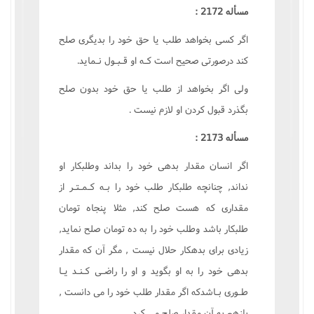
مسأله 2172 :
اگر کسى بخواهد طلب يا حق خود را بديگرى صلح
کند درصورتى صحيح است کـه او قـبـول نـمايد.
ولى اگر بخواهد از طلب يا حق خود بدون صلح
بگذرد قبول کردن او لازم نيست .
مسأله 2173 :
اگر انسان مقدار بدهى خود را بداند وطلبکار او
نداند, چنانچه طلبکار طلب خود را بـه کـمـتـر از
مقدارى که هست صلح کند, مثلا پنجاه تومان
طلبکار باشد وطلب خود را به ده تومان صلح نمايد,
زيادى براى بدهکار حلال نيست , مگر آن که مقدار
بدهى خود را به او بگويد و او را راضـى کـنـد يـا
طـورى بـاشدکه اگر مقدار طلب خود را مى دانست ,
بازهم به آن مقدار صلح مى کرد.