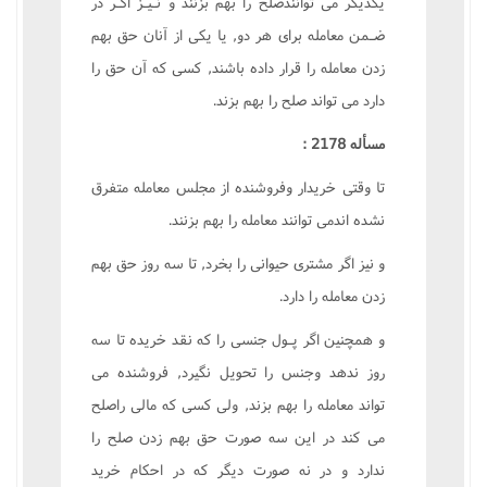
يکديگر مى توانندصلح را بهم بزنند و نـيـز اگـر در
ضـمن معامله براى هر دو, يا يکى از آنان حق بهم
زدن معامله را قرار داده باشند, کسى که آن حق را
دارد مى تواند صلح را بهم بزند.
مسأله 2178 :
تا وقتى خريدار وفروشنده از مجلس معامله متفرق
نشده اندمى توانند معامله را بهم بزنند.
و نيز اگر مشترى حيوانى را بخرد, تا سه روز حق بهم
زدن معامله را دارد.
و همچنين اگر پـول جنسى را که نقد خريده تا سه
روز ندهد وجنس را تحويل نگيرد, فروشنده مى
تواند معامله را بهم بزند, ولى کسى که مالى راصلح
مى کند در اين سه صورت حق بهم زدن صلح را
ندارد و در نه صورت ديگر که در احکام خريد