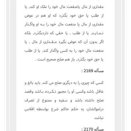
مقدارى از مال يامنفعت مال خود را ملک او کند, يا
از طلب يا حق خود بگذرد که او هم در عوض
مقدارى از مال يا منفعت مال خود را بـه او واگـذار
نـمـايـد, يا از طلب , يا حقى که داردبگذرد, بلکه
اگر بدون آن که عوض بگيرد مـقـدارى از مال , يا
منفعت مال خود را به کسى واگذار کند, يا از طلب
يا حق خود بگذرد, باز هم صلح صحيح است .
مسأله 2169 :
کسى که چيزى را به ديگرى صلح مى کند, بايد بالغ و
عاقل باشد وکسى آو را مجبور نـکـرده بـاشد وقصد
صلح داشته باشد و سفيه و ممنوع از تصرف
دراموالشان به حکم حاکم شرع بواسطه افلاس
نباشد.
مسأله 2170 :