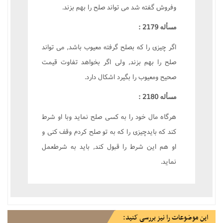
وفروش گفته شد مى تواند صلح را بهم بزند.
مسأله 2179 :
اگر چيزى را که بصلح گرفته معيوب باشد, مى تواند
صلح را بهم بزند, ولى اگر بخواهد تفاوت قيمت
صحيح ومعيوب را بگيرد اشکال دارد.
مسأله 2180 :
هرگاه مال خود را به کسى صلح نمايد وبا او شرط
کند که بايدچيزى را که به تو صلح کردم وقف کنى و
او هم اين شرط را قبول کند, بايد به شرطعمل
نمايد.
این موضوعات را نیز بررسی کنید: