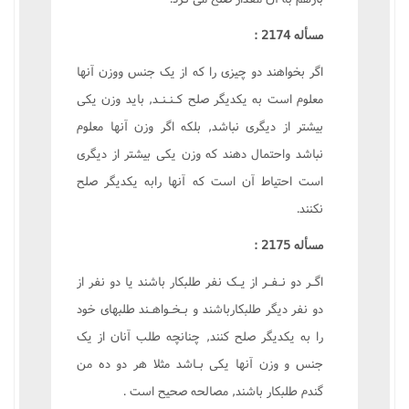
مسأله 2174 :
اگر بخواهند دو چيزى را که از يک جنس ووزن آنها
معلوم است به يکديگر صلح کـنـنـد, بايد وزن يکى
بيشتر از ديگرى نباشد, بلکه اگر وزن آنها معلوم
نباشد واحتمال دهند که وزن يکى بيشتر از ديگرى
است احتياط آن است که آنها رابه يکديگر صلح
نکنند.
مسأله 2175 :
اگـر دو نـفـر از يـک نفر طلبکار باشند يا دو نفر از
دو نفر ديگر طلبکارباشند و بـخـواهـند طلبهاى خود
را به يکديگر صلح کنند, چنانچه طلب آنان از يک
جنس و وزن آنها يکى بـاشد مثلا هر دو ده من
گندم طلبکار باشند, مصالحه صحيح است .