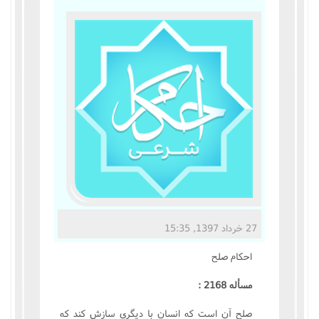
مناسک حج
عبادات
عقود
ایقاعات
احکام
اعتکاف
27 خرداد 1397, 15:35
زندگی نامه مراجع تقلید
احکام صلح
کتابخانه
مسأله 2168 :
صلح آن است که انسان با ديگرى سازش کند که