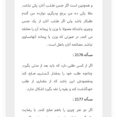
و همچنين است اگر جنس طـلـب آنان يکى نباشد,
مثلا يکى ده من برنج وديگرى دوازده من گندم
طلبکار باشد ولى اگر طـلب آنان از يک جنس
وچيزى باشدکه معمولا با وزن يا پيمانه آن را معامله
مى کنند, در صورتى که وزن يا پيمانه آنهامساوى
نباشد, مصالحه آنان باطل است .
مسأله 2176 :
اگر از کسى طلبى دارد که بايد بعد از مدتى بگيرد,
چنانچه طلب خود را بمقدار کـمـتـرى صـلح کند
ومقصودش اين باشد که از مقدارى از طلب
خودگذشت کند و بقيه را نقد بگيرد اشکال ندارد.
مسأله 2177 :
اگر دو نفر چيزى را باهم صلح کنند, با رضايت