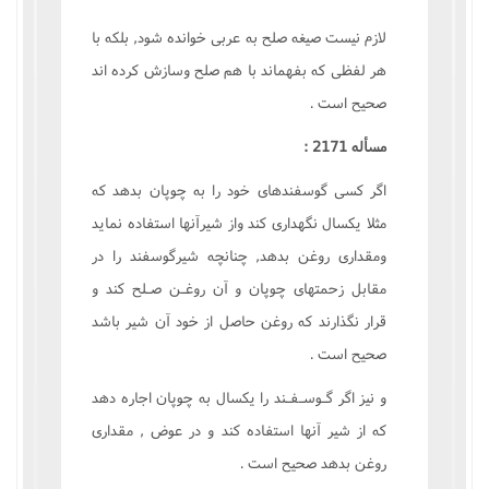
لازم نيست صيغه صلح به عربى خوانده شود, بلکه با
هر لفظى که بفهماند با هم صلح وسازش کرده اند
صحيح است .
مسأله 2171 :
اگر کسى گوسفندهاى خود را به چوپان بدهد که
مثلا يکسال نگهدارى کند واز شيرآنها استفاده نمايد
ومقدارى روغن بدهد, چنانچه شيرگوسفند را در
مقابل زحمتهاى چوپان و آن روغـن صـلح کند و
قرار نگذارند که روغن حاصل از خود آن شير باشد
صحيح است .
و نيز اگر گـوسـفـند را يکسال به چوپان اجاره دهد
که از شير آنها استفاده کند و در عوض , مقدارى
روغن بدهد صحيح است .