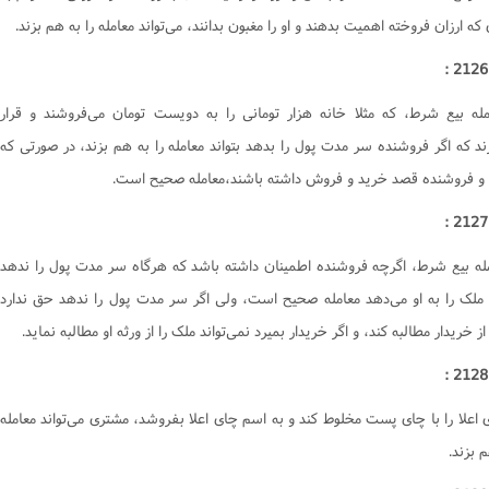
وصیت و ارث
ها و آشامیدنى‌ها
کتاب وکالت
که ارزان فروخته اهميت بدهند و او را مغبون بدانند، مى‌تواند معامله را به هم بزند.
وکالت
برخى از گناهان
کتاب وقف
میت
کسب های حرام
کتاب هبه
مله بيع شرط، که مثلا خانه هزار تومانى را به دويست تومان مى‌فروشند و قرار
ال
قلید
کتاب سبق و رمایه
ند که اگر فروشنده سر مدت پول را بدهد بتواند معامله را به هم بزند، در صورتى که
ناس
طهارت
کتاب وصیّت
 و فروشنده قصد خريد و فروش داشته باشند،معامله صحيح است.
ماز‌
فرقه ها
کتاب نکاح
وزه
احی و تشریح
کتاب طلاق
د
اعتکاف
کتاب خُلع
مله بيع شرط، اگرچه فروشنده اطمينان داشته باشد که هرگاه سر مدت پول را ندهد
کتاب ظهار
 ملک را به او مى‌دهد معامله صحيح است، ولى اگر سر مدت پول را ندهد حق ندارد
از خريدار مطالبه کند، و اگر خريدار بميرد نمى‌تواند ملک را از ورثه او مطالبه نمايد.
کتاب ایلاء
کتاب لعان
کتاب عتق
 اعلا را با چاى پست مخلوط کند و به اسم چاى اعلا بفروشد، مشترى مى‌تواند معامله
کتاب اقرار
م بزند.
کتاب جعاله