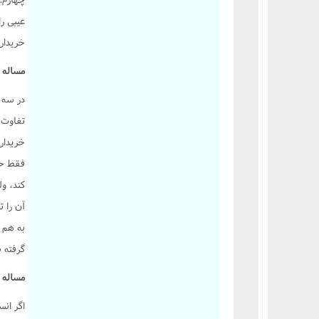
عيبى ر
خريدار 
مساله 2135 :
در سه ص
تفاوت ق
خريدار
فقط حق
کند، و
آن را ت
به هم ز
گرفته ب
مساله 2136 :
اگر ان