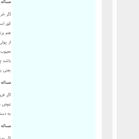
مساله 2129 :
اگر خري
کور است
هم بزن
از پول
معيوب 
باشد چ
يعنى يک
مساله 2130 :
اگر فر
عوض بود
به دست
مساله 2131 :
اگر بعد