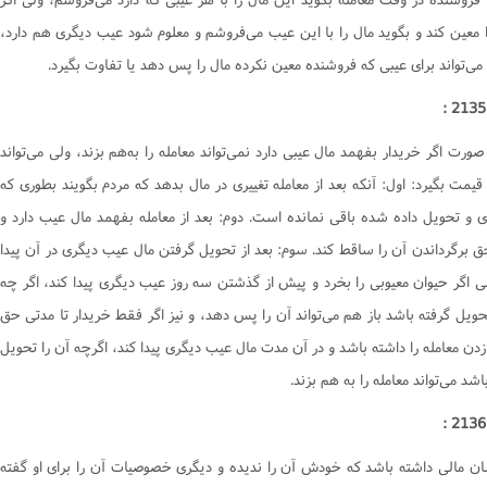
ا معين کند و بگويد مال را با اين عيب مى‌فروشم و معلوم شود عيب ديگرى هم دارد،
مى‌تواند براى عيبى که فروشنده معين نکرده مال را پس دهد يا تفاوت بگيرد.
ورت اگر خريدار بفهمد مال عيبى دارد نمى‌تواند معامله را به‌هم بزند، ولى مى‌تواند
يمت بگيرد: اول: آنکه بعد از معامله تغييرى در مال بدهد که مردم بگويند بطورى که
ى و تحويل داده شده باقى نمانده است. دوم: بعد از معامله بفهمد مال عيب دارد و
 برگرداندن آن را ساقط کند. سوم: بعد از تحويل گرفتن مال عيب ديگرى در آن پيدا
لى اگر حيوان معيوبى را بخرد و پيش از گذشتن سه روز عيب ديگرى پيدا کند، اگر چه
حويل گرفته باشد باز هم مى‌تواند آن را پس دهد، و نيز اگر فقط خريدار تا مدتى حق
دن معامله را داشته باشد و در آن مدت مال عيب ديگرى پيدا کند، اگرچه آن را تحويل
اشد مى‌تواند معامله را به هم بزند.
سان مالى داشته باشد که خودش آن را نديده و ديگرى خصوصيات آن را براى او گفته