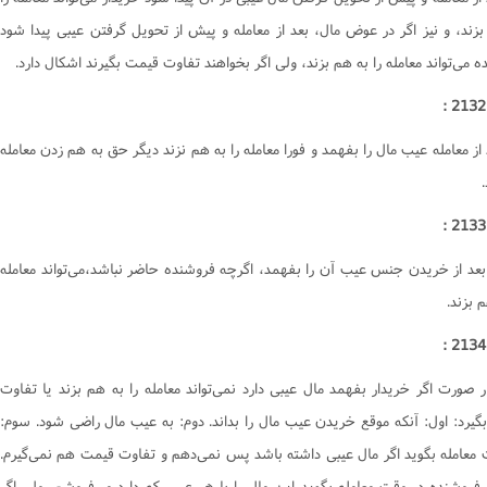
احکام وقف و وصیت
بزند، و نيز اگر در عوض مال، بعد از معامله و پيش از تحويل گرفتن عيبى پيدا شود
 مى‌تواند معامله را به هم بزند، ولى اگر بخواهند تفاوت قيمت بگيرند اشکال دارد.
 از معامله عيب مال را بفهمد و فورا معامله را به هم نزند ديگر حق به هم زدن معامله
.
بعد از خريدن جنس عيب آن را بفهمد، اگرچه فروشنده حاضر نباشد،مى‌تواند معامله
م بزند.
 صورت اگر خريدار بفهمد مال عيبى دارد نمى‌تواند معامله را به هم بزند يا تفاوت
گيرد: اول: آنکه موقع خريدن عيب مال را بداند. دوم: به عيب مال راضى شود. سوم:
 معامله بگويد اگر مال عيبى داشته باشد پس نمى‌دهم و تفاوت قيمت هم نمى‌گيرم.
 فروشنده در وقت معامله بگويد اين مال را با هر عيبى که دارد مى‌فروشم، ولى اگر