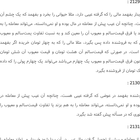
کتاب یمین
دار بفهمد مالى را که گرفته عيبى دارد، مثلا حيوانى را بخرد و بفهمد که يک چشم آن
کتاب نذر
، چنانچه آن عيب پيش از معامله در مال بوده و او نمى‌دانسته، مى‌تواند معامله را به
کتاب صید و ذباحه
د يا فرق قيمت‌سالم و معيوب آن را معين کند و به نسبت تفاوت يمت‌سالم و معيوب
کتاب اطعمه و اشربه
ى که به فروشنده داده پس بگيرد، مثلا مالى را که به چهار تومان خريده اگر بفهمد
کتاب غصب
است، در صورتى که قيمت‌سالم آن هشت تومان و قيمت معيوب آن شش تومان
کتاب شفعه
ون فرق قيمت‌سالم و معيوب يک چهارم مى‌باشد مى‌تواند يک چهارم پولى را که داده
کتاب احیاى موات
 تومان از فروشنده بگيرد.
کتاب لقطه
کتاب الارث
کتاب شهادات
وشنده بفهمد در عوضى که گرفته عيبى هست، چنانچه آن عيب پيش از معامله در
ه و او نمى‌دانسته، مى‌تواند معامله را به هم بزند يا تفاوت قيمت‌سالم و معيوب را
کتاب حدود و تعزیرات
ورى که در مسأله پيش گفته شد بگيرد.
کتاب قصاص
کتاب دیات
احکام وکالت
 از معامله و پيش از تحويل گرفتن مال عيبى در آن پيدا شود خريدار مى‌تواند معامله را