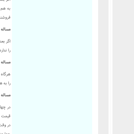
به هم 
فروشنده
مساله 2132 :
اگر بعد
را ندارد
مساله 2133 :
هرگاه 
را به ه
مساله 2134 :
در چهار
قيمت ب
در وقت
چهارم: