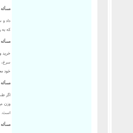
مسأله ۷۱۷.:
داد و س
که به ر
مسأله ۷۱۸.:
خرید و
سرخ، ن
خود معا
مسأله ۷۱۹.:
اگر طب
وزن می
است.
مسأله ۷۲۰.: