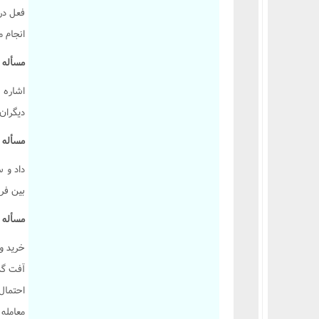
فعل در
انجام م
مسأله ۷۱۴.:
اشاره 
دیگران
مسأله ۷۱۵.:
داد و 
بین فر
مسأله ۷۱۶.:
خرید و
آفت گذ
احتمال
معامله