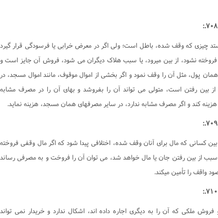
وصیت و ارث
ها و آشامیدنى‌ها
کتاب وکالت
وکالت
برخى از گناهان
کتاب وقف
میت
کسب های حرام
کتاب هبه
ستد چیزی که وقف شده، باطل است؛ ولی اگر در معرض خرابی یا فرسودگی قرار گیرد
ال
قلید
کتاب سبق و رمایه
 فروخته نشود، از بین میرود، یا سبب هلاک دیگران می شود، فروش آن جایز است و
ناس
طهارت
کتاب وصیّت
 همان پول، مثل آن را وقف نمود و اگر بخشی از اموال موقوف، مانند اموال مسجد، در
ماز‌
فرقه ها
کتاب نکاح
ز بین رفتن است، متولی می تواند آن را بفروشد و بهای آن را در مصرف مشابه
وزه
احی و تشریح
کتاب طلاق
زینه کند و اگر مصرف مشابه ندارد، در سایر مصرفهای همان مسجد، هزینه نماید.
د
اعتکاف
کتاب خُلع
کتاب ظهار
بین کسانی که مال برای آنان وقف شده، اختلافی پیدا شود که اگر مال وقفی فروخته
کتاب ایلاء
سبب از بین رفتن جان یا مال خواهد شد، می توان آن را فروخت و به مصرفی رساند
کتاب لعان
د واقف را تأمین میکند.
کتاب عتق
کتاب اقرار
کتاب جعاله
 فروش ملکی که آن را به دیگری اجاره داده اند، اشکال ندارد و خریدار نمی تواند