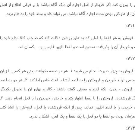
را بیرون کند. اگر خریدار از اصل اجاره آن ملک آگاه نباشد یا بر فرض اطلاع از اصل
کتاب یمین
ن، از طولانی بودن مدت اجاره آگاه نباشد، می تواند داد و ستد خود را به هم بزند.
کتاب نذر
کتاب صید و ذباحه
کتاب اطعمه و اشربه
 فروش به هر لفظ یا فعلی که به طور روشن دلالت کند که صاحب کالا متاع خود را
کتاب غصب
و خریدار آن را پذیرفته، صحیح است و لفظ تازی، فارسی و ... یکسان اند.
کتاب شفعه
کتاب احیاى موات
خرید و فروش به چهار صورت انجام می شود: ۱. هر دو صیغه بخوانند؛ یعنی هر کسی با زبان
کتاب لقطه
ملی خود می تواند خریدن و فروختن را به قصد انشا با لغت خاص ادا کند. ۲. هر دو به قصد
کتاب الارث
 فروش - بدون آنکه لفظ و سخنی گفته باشند - کالا و بهای آن را تحویل یکدیگر
کتاب شهادات
دهند. 3. فروشنده، فروختن را با لفظ اظهار کند و خریدار، خریدن را با فعل انجام دهد. ۴.
کتاب حدود و تعزیرات
 خریدن را با لفظ اظهار نماید، پس از آنکه فروشنده با فعل، فروختن را انشا کند.
کتاب قصاص
مزمان بودن دو لفظ یا دو فعل یا یک لفظ و یک فعل، اشکال ندارد.
کتاب دیات
احکام وکالت