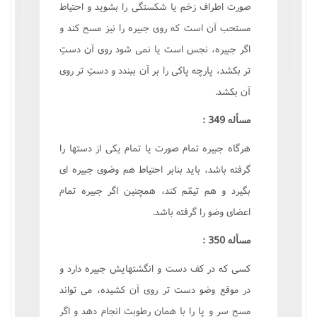
صورت اطراف زخم يا شکستگى را بشويد و احتياط
مستحب آن است که روى جبيره را نيز مسح کند و
اگر جبيره، نجس است يا نمى شود روى آن دستِ
تر بکشد، پارچه پاکى را بر آن ببندد و دستِ تر روى
آن بکشد.
مسأله 349 :
هرگاه جبيره تمام صورت يا تمام يکى از دستها را
گرفته باشد، بايد بنابر احتياط هم وضوى جبيره اى
بگيرد و هم تيمّم کند، همچنين اگر جبيره تمام
اعضاى وضو را گرفته باشد.
مسأله 350 :
کسى که در کف دست و انگشتهايش جبيره دارد و
در موقع وضو دست تر روى آن کشيده، مى تواند
مسح سر و پا را با همان رطوبت انجام دهد و اگر