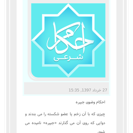
مناسک حج
عبادات
عقود
ایقاعات
احکام
اعتکاف
27 خرداد 1397, 15:35
زندگی نامه مراجع تقلید
احکام وضوى جبيره
کتابخانه
چيزى که با آن زخم يا عضو شکسته را مى بندند و
دوايى که روى آن مى گذارند «جبيره» ناميده مى
شود.