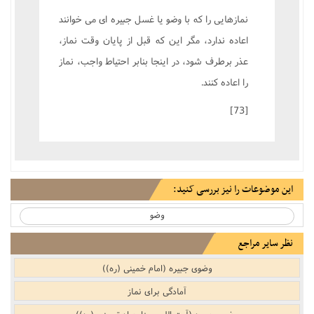
نمازهايى را که با وضو يا غسل جبيره اى مى خوانند
اعاده ندارد، مگر اين که قبل از پايان وقت نماز،
عذر برطرف شود، در اينجا بنابر احتياط واجب، نماز
را اعاده کنند.
[73]
این موضوعات را نیز بررسی کنید:
وضو
نظر سایر مراجع
وضوی جبیره (امام خمینی (ره))
آمادگى براى نماز
وضوی جبیره (آیت الله میرزا جواد تبریزی (ره))