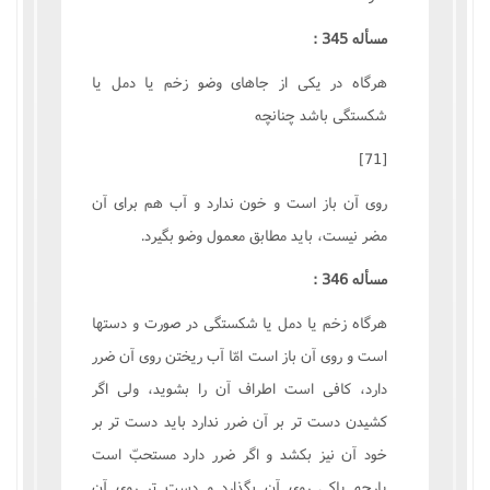
مسأله 345 :
هرگاه در يکى از جاهاى وضو زخم يا دمل يا
شکستگى باشد چنانچه
[71]
روى آن باز است و خون ندارد و آب هم براى آن
مضر نيست، بايد مطابق معمول وضو بگيرد.
مسأله 346 :
هرگاه زخم يا دمل يا شکستگى در صورت و دستها
است و روى آن باز است امّا آب ريختن روى آن ضرر
دارد، کافى است اطراف آن را بشويد، ولى اگر
کشيدن دست تر بر آن ضرر ندارد بايد دست تر بر
خود آن نيز بکشد و اگر ضرر دارد مستحبّ است
پارچه پاکى روى آن بگذارد و دست تر روى آن