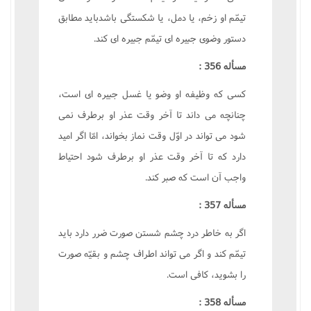
تيمّم او زخم، يا دمل، يا شکستگى باشدبايد مطابق
دستور وضوى جبيره اى تيمّم جبيره اى کند.
مسأله 356 :
کسى که وظيفه او وضو يا غسل جبيره اى است،
چنانچه مى داند تا آخر وقت عذر او برطرف نمى
شود مى تواند در اوّل وقت نماز بخواند، امّا اگر اميد
دارد که تا آخر وقت عذر او برطرف شود احتياط
واجب آن است که صبر کند.
مسأله 357 :
اگر به خاطر درد چشم شستن صورت ضرر دارد بايد
تيمّم کند و اگر مى تواند اطراف چشم و بقيّه صورت
را بشويد، کافى است.
مسأله 358 :