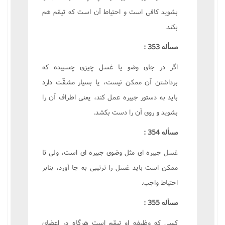
بشويد کافى است و احتياط آن است که تيمّم هم
بکند.
مسأله 353 :
اگر در جاى وضو يا غسل چيزى چسبيده که
برداشتن آن ممکن نيست، يا بسيار مشقّت دارد
بايد به دستور جبيره عمل کند، يعنى اطراف آن را
بشويد و روى آن را دست بکشد.
مسأله 354 :
غسل جبيره اى مثل وضوى جبيره اى است، ولى تا
ممکن است بايد غسل را ترتيبى به جا آورد، بنابر
احتياط واجب.
مسأله 355 :
کسى که وظيفه او تيمّم است هرگاه در اعضاى