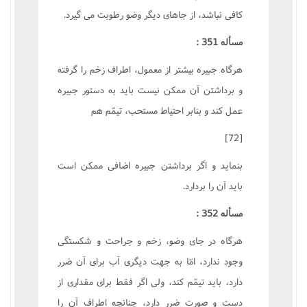
کافى نباشد، از جاهاى ديگر وضو رطوبت مى گيرد.
مسأله 351 :
هرگاه جبيره بيشتر از معمول، اطراف زخم را گرفته
و برداشتن آن ممکن نيست بايد به دستور جبيره
عمل کند و بنابر احتياط مستحب، تيمّم هم
[72]
بنمايد و اگر برداشتن جبيره اضافى ممکن است
بايد آن را بردارد.
مسأله 352 :
هرگاه در جاى وضو، زخم و جراحت و شکستگى
وجود ندارد، امّا به جهت ديگرى آب براى آن ضرر
دارد، بايد تيمّم کند، ولى اگر فقط براى مقدارى از
دست و صورت ضرر دارد، چنانچه اطراف آن را