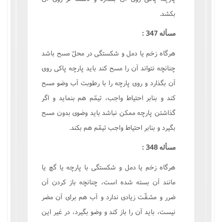
بکشد.
مسأله 347 :
هرگاه زخم يا دمل و شکستگى در محلّ مسح باشد
چنانچه نتواند آن را مسح کند بايد پارچه پاکى روى
آن بگذارد و روى پارچه را با رطوبت آب وضو مسح
کند و بنابر احتياط واجب، تيمّم هم بنمايد و اگر
گذاشتن پارچه ممکن نباشد بايد وضوى بدون مسح
بگيرد و بنابر احتياط واجب تيمّم هم بکند.
مسأله 348 :
هرگاه زخم يا دمل و شکستگى با پارچه يا گچ يا
مانند آن بسته شده است، چنانچه باز کردن آن
ضرر و مشقّت زيادى ندارد و آب هم براى آن مضر
نيست، بايد آن را باز کند و وضو بگيرد، در غير اين