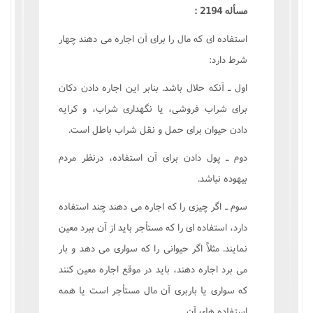
مسأله 2194 :
استفاده اى که مال را براى آن اجاره مى دهند چهار
شرط دارد:
اول ـ آنکه حلال باشد. بنابر اين اجاره دادن دکان
براى شراب فروشى، يا نگهدارى شراب، و کرايه
دادن حيوان براى حمل و نقل شراب باطل است.
دوم ـ پول دادن براى آن استفاده، درنظر مردم
بيهوده نباشد.
سوم ـ اگر چيزى را که اجاره مى دهند چند استفاده
دارد، استفاده اى را که مستأجر بايد از آن ببرد معين
نمايند. مثلاً اگر حيوانى را که سوارى مى دهد و بار
مى برد اجاره دهند، بايد در موقع اجاره معين کنند
که سوارى يا باربرى آن مال مستأجر است يا همه
استفاده هاى آن.