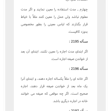
چهارم ـ مدت استفاده را معين نمايند و اگر مدت
معلوم نباشد ولى عمل را معين کنند مثلاً با خياط
قرار بگذارند که لباس معينى را بطور مخصوصى
بدوزد کافيست.
مسأله 2195 :
اگر ابتداى مدت اجاره را معين نکنند، ابتداى آن بعد
از خواندن صيغه اجاره است.
مسأله 2196 :
اگر خانه اى را مثلاً يکساله اجاره دهند، و ابتداى آنرا
يک ماه بعد از خواندن صيغه قرار دهند، اجاره
صحيح است، اگر چه موقعى که صيغه مى خوانند
خانه در اجاره ديگرى باشد.
مسأله 2197 :