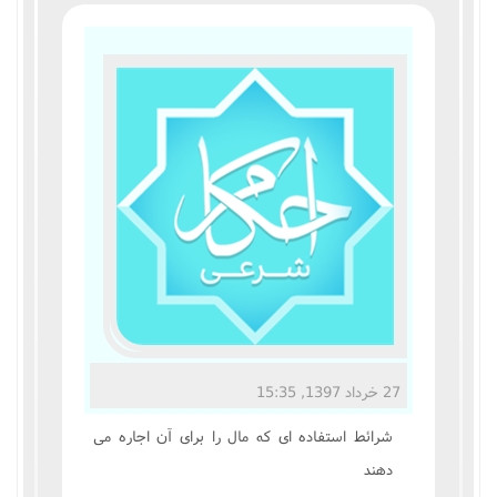
مناسک حج
عبادات
عقود
ایقاعات
احکام
اعتکاف
زندگی نامه مراجع تقلید
27 خرداد 1397, 15:35
کتابخانه
شرائط استفاده اى که مال را براى آن اجاره مى
دهند