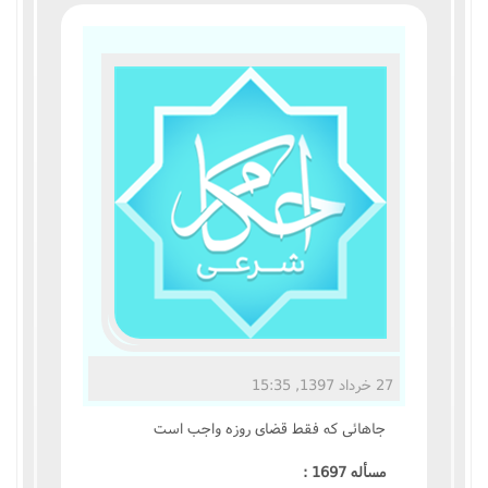
مناسک حج
عبادات
عقود
ایقاعات
احکام
اعتکاف
زندگی نامه مراجع تقلید
27 خرداد 1397, 15:35
کتابخانه
جاهائى که فقط قضاى روزه واجب است
مسأله 1697 :