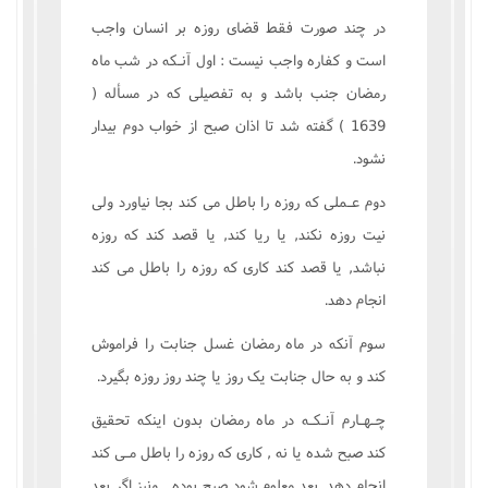
در چند صورت فقط قضاى روزه بر انسان واجب
است و کفاره واجب نيست : اول آنـکه در شب ماه
رمضان جنب باشد و به تفصيلى که در مسأله (
1639 ) گفته شد تا اذان صبح از خواب دوم بيدار
نشود.
دوم عـملى که روزه را باطل مى کند بجا نياورد ولى
نيت روزه نکند, يا ريا کند, يا قصد کند که روزه
نباشد, يا قصد کند کارى که روزه را باطل مى کند
انجام دهد.
سوم آنکه در ماه رمضان غسل جنابت را فراموش
کند و به حال جنابت يک روز يا چند روز روزه بگيرد.
چـهـارم آنـکـه در ماه رمضان بدون اينکه تحقيق
کند صبح شده يا نه , کارى که روزه را باطل مـى کند
انجام دهد, بعد معلوم شود صبح بوده , ونيز اگر بعد