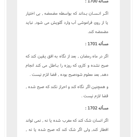
مسأله 1700 :
اگـر انـسـان بـداند که بواسطه مضمضه , بى اختيار
يا از روى فراموشى آب وارد گلويش مى شود, نبايد
مضمضه کند.
مسأله 1701 :
اگر در ماه رمضان , بعد از نگاه به افق يقين کند که
صبح نشده و کارى که روزه را بـاطل مى کند انجام
دهد, بعد معلوم شودصبح بوده , قضا لازم نيست .
و همچنين اگر نگاه کند و احراز نکند که صبح شده ,
قضا لازم نيست .
مسأله 1702 :
اگر انسان شک کند که مغرب شده يا نه , نمى تواند
افطار کند, ولى اگر شک کند که صبح شده يا نه ,