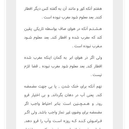
هفتم آنکه کور و مانند آن به گفته کس ديگر افطار
کنند, بعد معلوم شود مغرب نبوده است .
هـشـتـم آنکه در هواى صاف بواسطه تاريکى يقين
کند که مغرب شده و افطار کند, بعد معلوم شـود
مـغرب نبوده است .
ولى اگر در هواى ابر به گمان اينکه مغرب شده
افطار کند, بعد معلوم شود مغرب نبوده , قضا لازم
نيست .
نهم آنکه براى خنک شدن , يا بى جهت مضمضه
کند, يعنى آب در دهان بگرداند, و بى اختيار فرو
رود, و هـمـچـنين است بنابر احتياط واجب اگر
مضمضه براى وضوى غير نماز واجب باشد, ولى اگـر
فـرامـوش کـنـد کـه روزه اسـت وآب را فرو دهد,