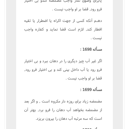
يابراى وضوى نماز واجب مضمضه کندو بى اختيار
فرو رود, قضا بر او واجب نيست .
دهـم آنکه کسى از جهت اکراه يا اضطرار يا تقيه
افطار کند, لازم است قضا نمايد و کفاره واجب
نيست .
مسأله 1698 :
اگر غير آب چيز ديگرى را در دهان ببرد و بى اختيار
فرو رود يا آب داخل بينى کند و بى اختيار فرو رود,
قضا بر او واجب نيست .
مسأله 1699 :
مضمضه زياد براى روزه دار مکروه است , و اگر بعد
از مضمضه بخواهد آب دهان را فرو برد, بهتر آن
است که سه مرتبه آب دهان را بيرون بريزد.