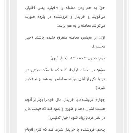
حقّ به هم زدن معامله را »خيار« يعنى اختيار،
مى‌گويند و خريدار و فروشنده در يازده صورت
مى‌توانند معامله را به هم بزنند:
اوّل: از مجلس معامله متفرق نشده باشند (خيار
مجلس).
دوّم: مغبون شده باشند (خيار غبن).
سوّم: در معامله قرارداد کنند که تا مدّت معيّنى هر
دو يا يکى از آنان بتوانند معامله را به هم بزنند (خيار
شرط).
چهارم: فروشنده يا خريدار، مال خود را بهتر از آنچه
هست نشان دهد و طورى وانمود کند که قيمت مال
در نظر مردم زياد شود (خيار تدليس).
پنجم: فروشنده يا خريدار شرط کند که کارى انجام