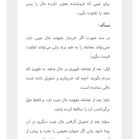
براى عيبى که فروشنده معيّن نکرده مال را پس
دهد يا تفاوت بگيرد.
مسأله :
در سه صورت اگر خريدار بفهمد مال عيبى دارد
نمى‌تواند معامله را به هم بزند ولى مى‌تواند تفاوت
قيمت بگيرد:
اوّل: بعد از معامله تغييرى در مال بدهد به طورى که
مردم بگويند آنچه که خريدارى و تحويل داده شده
باقى نمانده است.
دوّم: بعد از معامله بفهمد مال عيب دارد و فقط حقّ
برگرداندن آن را ساقط کرده باشد.
سوّم: بعد از تحويل گرفتن مال عيب ديگرى در آن
پيدا شود. ولى اگر حيوان معيوبى را بخرد و پيش از