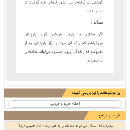
گوشتى که گرفته راضى نشود قصّاب بايد گوشت نر
به او بدهد.
مسأله :
اگر مشترى به پارچه فروش بگويد پارچه‌اى
مى‌خواهم که رنگ آن نرود و بزّاز پارچه‌اى به او
بفروشد که رنگ آن برود، مشترى مى‌تواند معامله را
به هم‌بزند.
این موضوعات را نیز بررسی کنید:
احکام خرید و فروش
نظر سایر مراجع
مواردی که انسان می تواند معامله را به هم بزند (امام خمینی (ره))