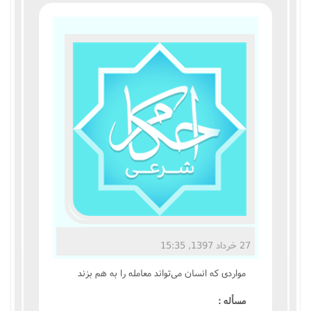
مناسک حج
عبادات
عقود
ایقاعات
احکام
اعتکاف
زندگی نامه مراجع تقلید
27 خرداد 1397, 15:35
کتابخانه
مواردى که انسان مى‌تواند معامله را به هم بزند
مسأله :