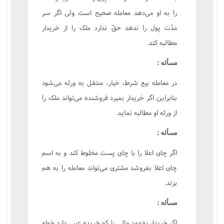
را به او مى‌دهد معامله صحيح است ولى اگر سر
مدّت پول را ندهد حقّ ندارد ملک را از خريدار
مطالبه کند.
مسأله :
در معامله بيع شرط، خيار، منتقل به ورثه مى‌شود
بنابراين اگر خريدار بميرد فروشنده مى‌تواند ملک را
از ورثه او مطالبه نمايد.
مسأله :
اگر چاى اعلا را با چاى پست مخلوط کند و به اسم
چاى اعلا بفروشد مشترى مى‌تواند معامله را به هم
بزند.
مسأله :
اگر خريدار بفهمد مالى را که خريده عيبى دارد خواه