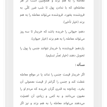
معامله را به هم بزند و همچنين است در هر
معامله‌اى که با ندادن پول تا شب ضرر کلّى به
فروشنده بخورد، فروشنده مى‌تواند معامله را به هم
بزند (خيار تأخير).
دهم: حيوانى را خريده باشد که خريدار تا سه روز
مى‌تواند معامله را به هم بزند (خيار حيوان).
يازدهم: فروشنده يا خريدار نتوانند جنس يا پول را
تحويل دهند (خيار تعذّر تسليم).
مسأله :
اگر خريدار قيمت جنس را نداند يا در موقع معامله
غفلت کند و جنس را گرانتر از قيمت معمولى آن
بخرد، چنانچه به قدرى گران خريده که مردم او را
مغبون مى‌دانند و به کمى و زيادى آن اهميّت
مى‌دهند مى‌تواند معامله را به هم بزند و نيز اگر