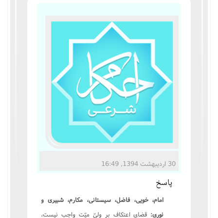
مناسک حج
عبادات
عقود
ایقاعات
احکام
اعتکاف
زندگی نامه مراجع تقلید
30 اردیبهشت 1394, 16:49
پاسخ
کتابخانه
امام، خویی، فاضل، سیستانی، مکارم، شبیری و
نوری:
قضای اعتکاف بر ولیّ میّت واجب نیست،