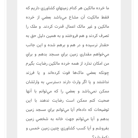
ما خرده مالکين هر کدام زمينهاي کشاورزي داريم که
فقط مالکيت آن مشاع مي‌باشد بعضي از خرده
مالکين و غير مالک اعمال قدرت کردند. و ملک را
تصرف کردند و هم فروختند و به همين دليل حق به
حقدار نرسيده و در هم و برهم شده و اين جانب
مي‌خواهم مقداري زمين براي مسجد بدهم و براي
من امکان ندارد از همه خرده مالکين رضايت بگيرم
چونکه بعضي ماک‌ها فوت کرده‌اند و يا فرزند
نداشتند و يا اگر وارث دارند دسترسي به وارثشان
ممکن نمي‌باشد و بعضي را که مي‌توانم با آنها
صحبت کنم ممکن است رضايت ندهند با اين
توضيحات که داده‌ام آيا مي‌توانم براي مسجد زمين
بدهم و آيا مي‌توانم جهت خانه به شخصي زمين
بفروشم و آيا کسب کشاورزي چنين زمين خمس و
زکوة دارد؟