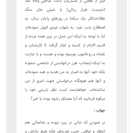
قبل از بعضي از مشتريان بانک، مبالغي وجه نقد
(دويست هزار ريالي) يا شيئي مثل سکّه
طلا(حداکثر يک سکه) در روزهاي پايان سال، به
اصطلاح شب عيد، به عنوان عيدي قبول نموده‌ام،
لذا با توجه به اينکه اين عمل در بين همه مردم از
قديم الايام از کسبه و تجار گرفته تا کارمندان و
علماء و روحانيون موسوم بوده و هست و با عنايت
به اينکه اينجانب هرز درخواستي از شخصي ننموده
بلکه خود آنها به اصرار به من هديه و هبه نموده‌اند
و آنها هم هيچگاه درخواستي جهت امري از من
نداشته‌اند، خواهشمند است نظر شرعي خود را
مرقوم فرماييد که آيا مصداق رشوه بوده يا خير؟
جواب :
در صورتي که تباني در بين نبوده و جنابعالي هم
انتظار و توقعي چنين هديه‌اي بلکه هيچ پاداش و