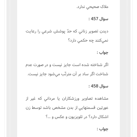
ملاک صحيحي ندارد.
سوال 457 :
ديدن تصوير زناني که حدّ پوشش شرعي را رعايت
نمي‌کنند چه حکمي دارد؟
جواب :
اگر شناخته شده است جايز نيست و در صورت عدم
شناخت اگر ساد بر آن مترتّب مي‌شود جايز نيست.
سوال 458 :
مشاهده تصاوير ورزشکاران يا مرداني که غير از
عورتين قسمتهايي از بدن مشخص باشد توسط زن
اشکال دارد؟ در تلويزيون و عکس و ...؟
جواب :