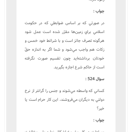
جواب :
در صورتي که بر اساس ضوابطي که در حکومت
اسلامي براي زمين‌ها مقرّر شده است عمل شود
هرگونه تصرف جائز است و با شرائط خود خمس و
زکات هم واجب مي‌شود و شما اگر به اندازه حقّ
خودتان برداشته‌ايد چون تقسيم صورت نگرفته
است از حاکم شرع اجازه بگيريد.
سوال 524 :
کساني که واسطه مي‌شوند و جنس را گرانتر از نرخ
دولتي به ديگران مي‌فروشند، اين کار حرام است يا
خير؟
جواب :
وساطت در کار مشروع اشکال ندارد ولي مخالفت