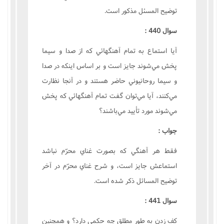
توضيح المسئل مذکور است.
سوال 440 :
آيا استماع به تمام آهنگهائي که از صدا و سيما
پخش مي‌شوند جايز است و بر اساس اينکه در صدا
و سيما روحانيوني حاضر هستند و در آنجا نظارت
مي‌کنند، آيا مي‌توان گفت تمام آهنگهائي که پخش
مي‌شوند مورد تأييد مي‌باشند؟
جواب :
فقط هر آهنگي که بصورت غناي محرّم نباشد
استماعش جايز است، و شرح غناي محرّم در آخر
توضيح المسائل ذکر شده است.
سوال 441 :
کف زدن به طور مطلق چه حکمي دارد؟ و همچنين