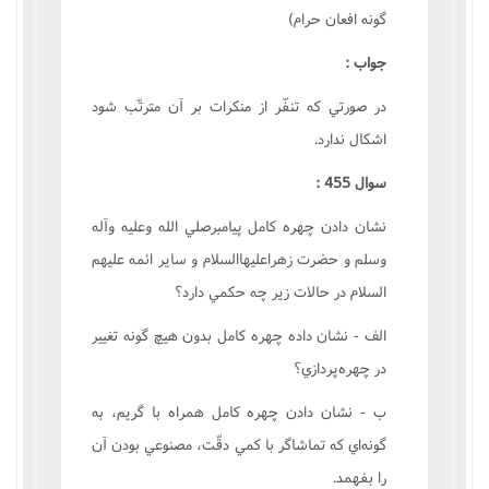
گونه افعان حرام)
جواب :
در صورتي که تنفّر از منکرات بر آن مترتّب شود
اشکال ندارد.
سوال 455 :
نشان دادن چهره کامل پيامبرصلي الله وعليه وآله
وسلم و حضرت زهراعليهاالسلام و ساير ائمه عليهم
السلام در حالات زير چه حکمي دارد؟
الف - نشان داده چهره کامل بدون هيچ گونه تغيير
در چهره‌پردازي؟
ب - نشان دادن چهره کامل همراه با گريم، به
گونه‌اي که تماشاگر با کمي دقّت، مصنوعي بودن آن
را بفهمد.