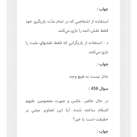
جواب :
استفاده از اشخاصي که در تمام مدّت بازيگري خود
فقط نقش ائمه را بازي مي‌کنند.
د - استفاده از بازيگراني که فقط نقشهاي مثبت را
بازي مي‌کنند.
جواب :
جائز نيست به هيچ وجه.
سوال 456 :
در حال حاضر، عکس و صورت معصومين عليهم
السلام ساخته شده، آيا اين تصاوير مبتني بر
حقيقت است يا خير؟
جواب :