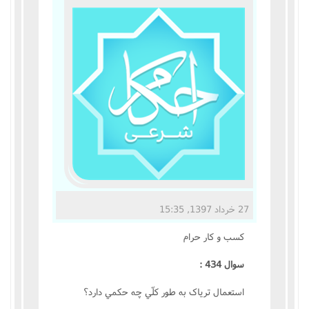
مناسک حج
عبادات
عقود
ایقاعات
احکام
اعتکاف
27 خرداد 1397, 15:35
زندگی نامه مراجع تقلید
کسب و کار حرام
کتابخانه
سوال 434 :
استعمال ترياک به طور کلّي چه حکمي دارد؟