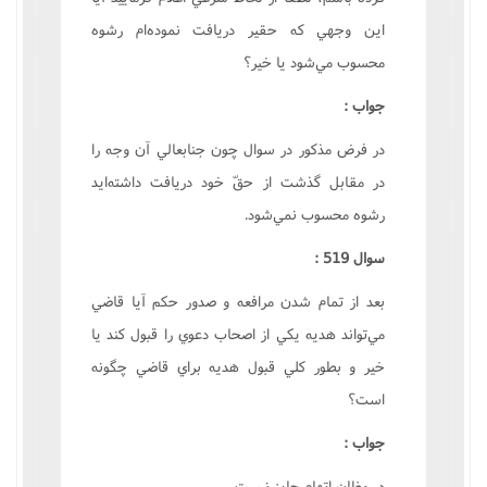
اين وجهي که حقير دريافت نموده‌ام رشوه
محسوب مي‌شود يا خير؟
جواب :
در فرض مذکور در سوال چون جنابعالي آن وجه را
در مقابل گذشت از حقّ خود دريافت داشته‌ايد
رشوه محسوب نمي‌شود.
سوال 519 :
بعد از تمام شدن مرافعه و صدور حکم آيا قاضي
مي‌تواند هديه يکي از اصحاب دعوي را قبول کند يا
خير و بطور کلي قبول هديه براي قاضي چگونه
است؟
جواب :
در مظان اتهام جايز نيست.