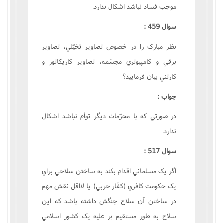
موجب فساد نباشد اشکال ندارد.
سوال 459 :
نظر مبارک را در خصوص تصاوير تخيّلي، تصاوير
برقي و کامپيوتري مجسّمه، تصاوير کاريکاتور و
کارتني بيان فرماييد؟
جواب :
در صورتي که با محرّمات ديگر توأم نباشد اشکال
ندارد.
سوال 517 :
اگر يک مسلماني اقدام بکند به ساختن سلاحي براي
يک حکومت کافري (کفّار حربي) يا لااقل نقش مهم
در ساختن آن سلاح جنگش داشته باشد که اين
سلاح به طور مستقيم بر عليه يک کشور اسلامي