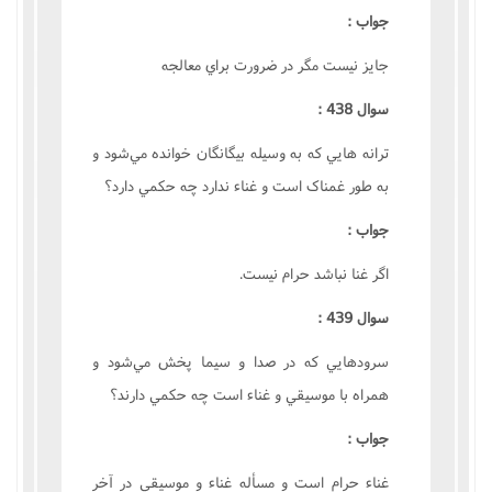
جواب :
جايز نيست مگر در ضرورت براي معالجه‌
سوال 438 :
ترانه هايي که به وسيله بيگانگان خوانده مي‌شود و
به طور غمناک است و غناء ندارد چه حکمي دارد؟
جواب :
اگر غنا نباشد حرام نيست.
سوال 439 :
سرودهايي که در صدا و سيما پخش مي‌شود و
همراه با موسيقي و غناء است چه حکمي دارند؟
جواب :
غناء حرام است و مسأله غناء و موسيقي در آخر