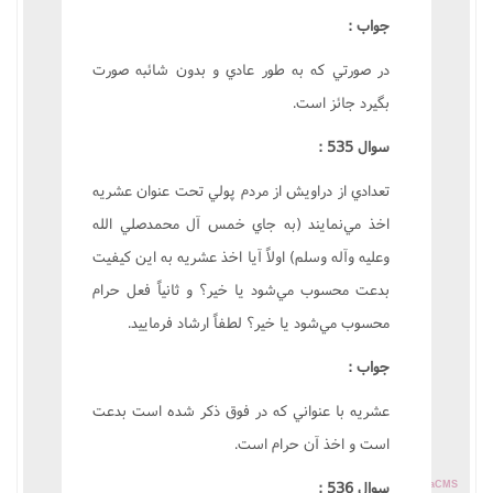
جواب :
در صورتي که به طور عادي و بدون شائبه صورت
بگيرد جائز است.
سوال 535 :
تعدادي از دراويش از مردم پولي تحت عنوان عشريه
اخذ مي‌نمايند (به جاي خمس آل محمدصلي الله
وعليه وآله وسلم) اولاً آيا اخذ عشريه به اين کيفيت
بدعت محسوب مي‌شود يا خير؟ و ثانياً فعل حرام
محسوب مي‌شود يا خير؟ لطفاً ارشاد فرماييد.
جواب :
عشريه با عنواني که در فوق ذکر شده است بدعت
است و اخذ آن حرام است.
سوال 536 :
Powered by
TayaCMS