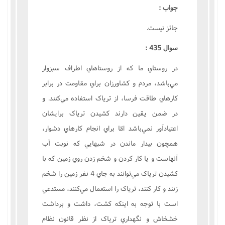
جواب :
جائز نيست.
سوال 435 :
در روستاي ما که از روستاهاي اطراف سبزوار
مي‌باشد، مردم و کشاورزان براي مقاومت در برابر
کارهاي طاقت فرسا، از ترياک استفاده مي‌کنند. و
در ضمن يقين دارند کشيدن ترياک برايشان
اعتيادآور نمي‌باشد امّا براي انجام کارهاي دشوار،
همچون بيدار ماندن در شبهايي که نوبت آب
آنهاست و يا کار کردن و شخم زدن روي زمين که با
کشيدن ترياک مي‌توانند به جاي 4 نفر زمين را شخم
زنند و کار کنند، ترياک را استعمال مي‌کنند، مستدعي
است با توجه به اينکه کشت، داشت و برداشت
خشخاش و نگهداري ترياک از نظر قانون نظام