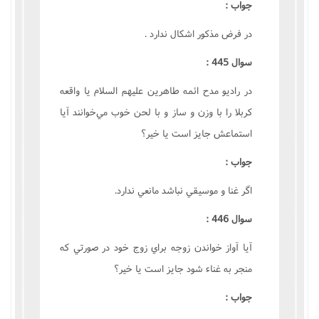
جواب :
در فرض مذکور اشکال ندارد .
سوال 445 :
در راديو مدح ائمه طاهرين عليهم السلام يا واقعه
کربلا را با وزن و ساز و با لحن خوب مي‌خوانند آيا
استماعش جايز است يا خير؟
جواب :
اگر غنا و موسيقي نباشد مانعي ندارد.
سوال 446 :
آيا آواز خواندن زوجه براي زوج خود در صورتي که
منجر به غناء شود جايز است يا خير؟
جواب :