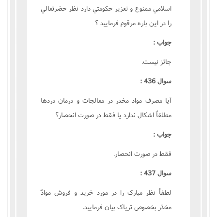
اسلامي ممنوع و تعزير حکومتي دارد نظر حضرتعالي
را در اين باره مرقوم فرماييد ؟
جواب :
جائز نيست.
سوال 436 :
آيا مصرف مواد مخدر در معالجات و درمان دردها
مطلقاً اشکال ندارد يا فقط در صورت انحصار؟
جواب :
فقط در صورت انحصار.
سوال 437 :
لطفاً نظر مبارک را در مورد خريد و فروش موادّ
مخدّر بخصوص ترياک بيان فرماييد.