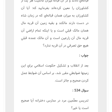
قباله‌اي دادند و در آن قباله ميزان مالکيت هر يک از
کشاورزان را معين کرده‌اند بفرماييد که: آيا آن
کشاورزان به ميزان همان قباله‌اي که در زمان شاه
در دست دارند مالکند و بقيه زمين آن قريه مال
همان مالک قبلي است و يا اينکه تمام اراضي آن
قريه مال آن زارعين است و آن مالک عمده قبلي
هيچ حق تصرفي در آن قريه ندارد؟
جواب :
بعد از انقلاب و تشکيل حکومت اسلامي براي اين
زمينها ضوابطي مقرر شد، بر اساس آن ضوابط عمل
کردن صحيح و جائز است.
سوال 534 :
تدريس معلّمين مرد در مدارس دخترانه آيا صحيح
است يا خير؟