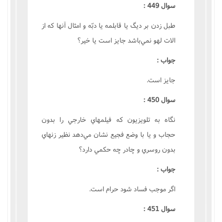
سوال 449 :
طبل زدن بر ديگ يا قابلمه يا دبّه و امثال آنها که از
الات لهو نمي‌باشد جايز است يا خير؟
جواب :
جايز است.
سوال 450 :
نگاه به تلويزيون که فيلمهاي خارجي را بدون
حجاب و يا با وضع فجيع نشان مي‌دهد نظير زنهاي
بدون روسري و چادر چه حکمي دارد؟
جواب :
اگر موجب فساد شود حرام است.
سوال 451 :