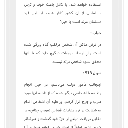
استفاده خواهد شد، يا لااقل باعث خوف و ترس
مسلمانان از آن کشور کافر شود، آيا اين فرد
مسلمان مرتد است يا خير؟
جواب :
در فرض مذکور آن شخص مرتکب گناه بزرگي شده
است ولي ارتداد موجبات ديگري دارد که تا آنها
محقق نشود شخص مرتد نيست.
سوال 518 :
اينجانب مأمور دولت مي‌باشم، در حين انجام
وظيفه با اشخاصي درگير شده که از ناحيه آنها مورد
ضرب و جرح قرار گرفتم، بر عليه آن اشخاص اقدام
به شکايت در نزد مقامات قضايي نمودم، چنانچه در
مقابل دريافت مبلغي از حقّ خود گذشت و صرفنظر
کرده باشم، لطفاً از لحاظ شرعي اعلام فرماييد آيا