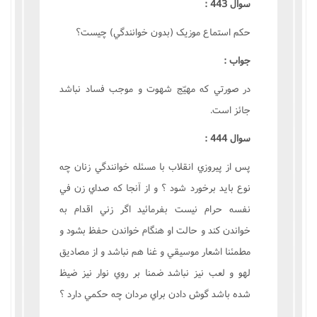
سوال 443 :
حکم استماع موزيک (بدون خوانندگي) چيست؟
جواب :
در صورتي که مهيّج شهوت و موجب فساد نباشد
جائز است.
سوال 444 :
پس از پيروزي انقلاب با مسئله خوانندگي زنان چه
نوع بايد برخورد شود ؟ و از آنجا که صداي زن في
نفسه حرام نيست بفرمائيد اگر زني اقدام به
خواندن کند و حالت او هنگام خواندن حفظ بشود و
مطمئنا اشعار موسيقي و غنا هم نباشد و از مصاديق
لهو و لعب نيز نباشد ضمنا بر روي نوار نيز ضيظ
شده باشد گوش دادن براي مردان چه حکمي دارد ؟