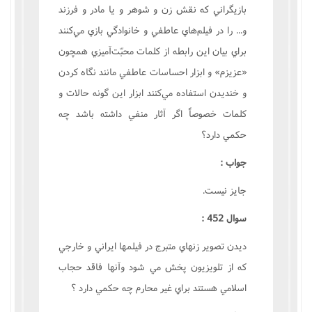
بازيگراني که نقش زن و شوهر و يا مادر و فرزند
و... را در فيلم‌هاي عاطفي و خانوادگي بازي مي‌کنند
براي بيان اين رابطه از کلمات محبّت‌آميزي همچون
«عزيزم» و ابزار احساسات عاطفي مانند نگاه کردن
و خنديدن استفاده مي‌کنند ابزار اين گونه حالات و
کلمات خصوصاً اگر آثار منفي داشته باشد چه
حکمي دارد؟
جواب :
جايز نيست.
سوال 452 :
ديدن تصوير زنهاي متبرج در فيلمها ايراني و خارجي
که از تلويزيون پخش مي شود وآنها فاقد حجاب
اسلامي هستند براي غير محارم چه حکمي دارد ؟