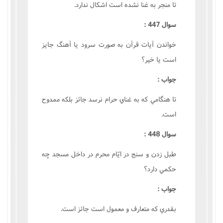
تا منجر به غنا نشده است اشکال ندارد.
سوال 447 :
خواندن آيات قرآن به صورت سرود يا آهنگ جايز
است يا خير؟
جواب :
تا هنگامي که به غناي حرام نرسد جائز بلکه ممدوح
است.
سوال 448 :
طبل زدن و سنج در ايّام محرم در داخل مسجد چه
حکمي دارد؟
جواب :
بقدري که متعارف و معمول است جائز است.