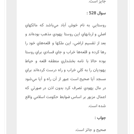
جايز است.
سوال 528 :
روستايي به نام خوش آباد مي‌باشد که مالکهاي
اصلي و اربابهاي اين روستا يهودي مذهب بوده‌اند و
بعد از تقسيم اراضي، اين ملکها و قلعه‌هاي خود را
رها کرده و قلعه‌ها خراب و جاي فسادي براي روستا
بوده حالا با نامه بخشداري منطقه قلعه و حياط
يهوديان را به کلي خراب و راه درست کرده‌اند براي
مسجد آيا صحيح است عبور از آن راه و آيا مي‌شود
در مال يهودي تصرف کرد بدون اذن در صورتي که
اعمال مزبور بر اساس ضوابط حکومت اسلامي واقع
شده است.
جواب :
صحيح و جائز است.