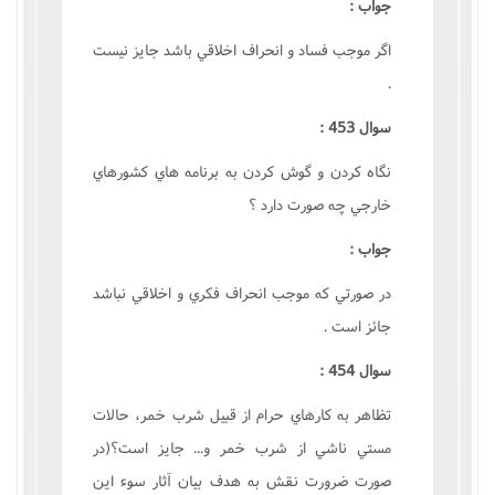
جواب :
اگر موجب فساد و انحراف اخلاقي باشد جايز نيست
.
سوال 453 :
نگاه کردن و گوش کردن به برنامه هاي کشورهاي
خارجي چه صورت دارد ؟
جواب :
در صورتي که موجب انحراف فکري و اخلاقي نباشد
جائز است .
سوال 454 :
تظاهر به کارهاي حرام از قبيل شرب خمر، حالات
مستي ناشي از شرب خمر و... جايز است؟(در
صورت ضرورت نقش به هدف بيان آثار سوء اين