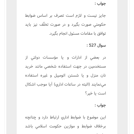
جواب :
جايز نيست و لازم است تصرف بر اساس ضوابط
حکومتي صورت بگيرد و در صورت تخلّف نيز بايد
توافق با مقامات مسئول انجام بگيرد.
سوال 527 :
در بعضي از ادارات و يا مؤسسات دولتي از
مستخدمين در جهت استفاده شخصي مانند خريد
نان منزل و يا شستن اتومبيل و غيره استفاده
مي‌نمايند (البته در ساعات اداري) آيا موجب اشکال
است يا خير؟
جواب :
اين موضوع با ضوابط اداري ارتباط دارد و چنانچه
برخلاف ضوابط و موازين حکومت اسلامي باشد