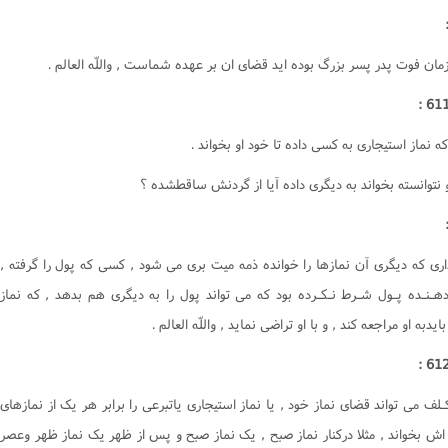
زمان فوت پدر پسر بزرگ بوده ايد قضاى ان بر عهده شماست , واللّه العالم .
 نماز استيجارى به کسى داده تا خود او بخواند .
نتوانسته بخواند به ديگرى داده آيا از گردنش ساقطشده ؟
ارى که ديگرى آن نمازها را خوانده ذمه ميت برى مى شود , کسى که پول را گرفته ,
 دهـنـده پـول شـرط نـکـرده بود که مى تواند پول را به ديگرى هم بدهد , که نماز
ايدبه او مراجعه کند , و با او تراضى نمايد , واللّه العالم .
کـلف مى تواند قضاى نماز خود , يا نماز استيجارى ياتبرعى را برابر هر يک از نمازهاى
 اش بخواند , مثلا درکنار نماز صبح , يک نماز صبح و پس از ظهر يک نماز ظهر وعصر