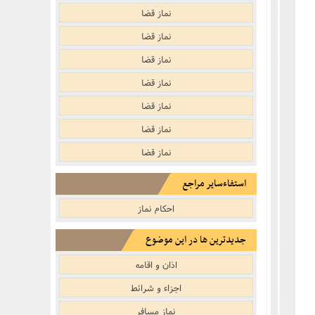
نکر
بوییدن عطر و گیاهان خوشبو با لذّت
نماز قضا
منکر
نماز قضا
نماز قضا
ف)
از منکر
نماز قضا
نماز قضا
ب است
نماز قضا
نماز قضا
استفاءسایر مراجع
احکام نماز
جنفى)
جدیدترین ها در این موضوع
اذان و اقامه
اجزاء و شرائط
نماز مسافر