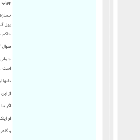
جواب :
کتاب یمین
نـمـازه
کتاب نذر
پول گـر
کتاب صید و ذباحه
حاکم شر
کتاب اطعمه و اشربه
کتاب غصب
سوال 607 :
کتاب شفعه
جـوانى
کتاب احیاى موات
است .
کتاب لقطه
دامها ا
کتاب الارث
از اين 
کتاب شهادات
کتاب حدود و تعزیرات
اگر بن
کتاب قصاص
او اينک
کتاب دیات
و گاهى
احکام وکالت