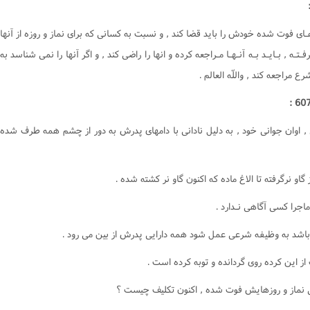
ـاى فوت شده خودش را بايد قضا کند , و نسبت به کسانى که براى نماز و روزه از آنها
فـتـه , بـايـد بـه آنـهـا مـراجعه کرده و انها را راضى کند , و اگر آنها را نمى شناسد به
ع مراجعه کند , واللّه العالم .
 , اوان جوانى خود , به دليل نادانى با دامهاى پدرش به دور از چشم همه طرف شده
ز گاو نرگرفته تا الاغ ماده که اکنون گاو نر کشته شده .
ماجرا کسى آگاهى نـدارد .
ا باشد به وظيفه شرعى عمل شود همه دارايى پدرش از بين مى رود .
 از اين کرده روى گردانده و توبه کرده است .
 نماز و روزهايش فوت شده , اکنون تکليف چيست ؟