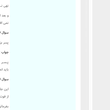
نهى نـم
و بعد 
نمى افت
سوال 609 :
پسر بز
جواب :
پـسـر 
بايد انج
سوال 610 :
اين جان
از فوت پ
بفرمائي