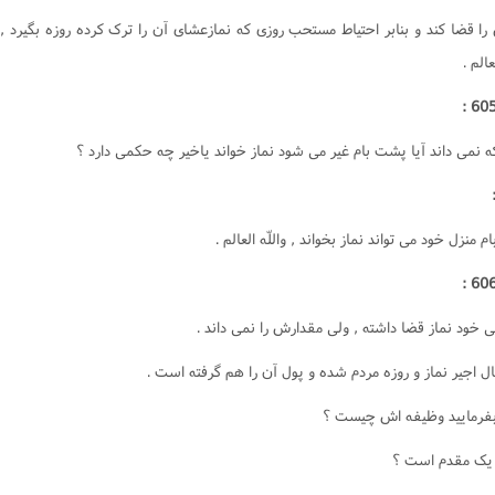
جور
را قضا کند و بنابر احتياط مستحب روزى که نمازعشاى آن را ترک کرده روزه بگيرد ,
یحات
عالم .
ا
 نمى داند آيا پشت بام غير مى شود نماز خواند ياخير چه حکمى دارد ؟
 منزل خود مى تواند نماز بخواند , واللّه العالم .
خود نماز قضا داشته , ولى مقدارش را نمى داند .
 اجير نماز و روزه مردم شده و پول آن را هم گرفته است .
بفرماييد وظيفه اش چيست ؟
 يک مقدم است ؟