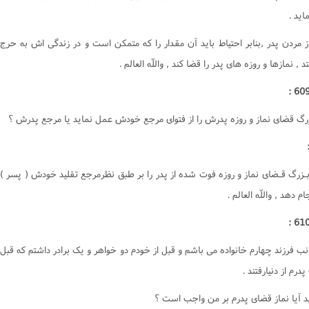
ايد .
از مردن پدر ,بنابر احتياط بايد آن مقدار را که متمکن است و در زندگى اش به حرج
د , نمازها و روزه هاى پدر را قضا کند , واللّه العالم .
رگ قضاى نماز و روزه پدرش را از فتواى مرجع خودش عمل نمايد يا مرجع پدرش ؟
بـزرگ قـضاى نماز و روزه فوت شده از پدر را بر طبق نظرمرجع تقليد خودش ( پسر )
ام دهد , واللّه العالم .
ب فرزند چهارم خانواده مى باشم و قبل از خودم دو خواهر و يک برادر داشتم که قبل
درم از دنيارفتند .
د آيا نماز قضاى پدرم بر من واجب است ؟