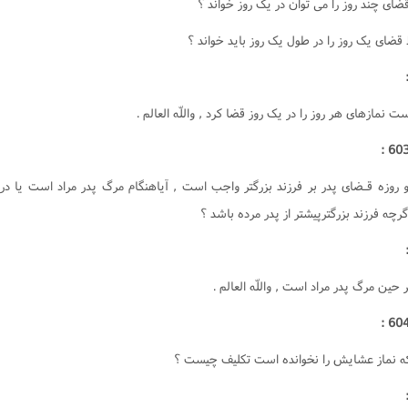
قضاى چند روز را مى توان در يک روز خواند ؟
ت
کتاب الشهادات
قضاى يک روز را در طول يک روز بايد خواند ؟
منکر
کتاب الحدود
ت
کتاب القصاص‌
ت
ت
رى اسلامى
البحث حول المسائل المستحدثة
ست نمازهاى هر روز را در يک روز قضا کرد , واللّه العالم .
هى از منکر
 و روزه قـضاى پدر بر فرزند بزرگتر واجب است , آياهنگام مرگ پدر مراد است يا در
ت المال
گرچه فرزند بزرگترپيشتر از پدر مرده باشد ؟
ت
ت
اعى
ت
ت
ر حين مرگ پدر مراد است , واللّه العالم .
ت
معاشرت
 نماز عشايش را نخوانده است تکليف چيست ؟