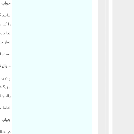
جواب :
احکام وقف و وصیت
بـايـد 
را که ي
ندارد 
نماز به
بقيه را
سوال 608 :
پـدرى 
بـزرگـش
راانـجـ
لطفا حک
جواب :
در حـال