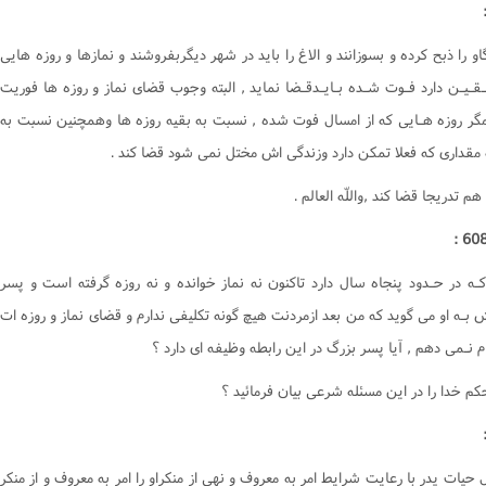
گاو را ذبح کرده و بسوزانند و الاغ را بايد در شهر ديگربفروشند و نمازها و روزه هايى
ـقـيـن دارد فـوت شـده بـايـدقـضا نمايد , البته وجوب قضاى نماز و روزه ها فوريت
,مگر روزه هـايى که از امسال فوت شده , نسبت به بقيه روزه ها وهمچنين نسبت به
 مقدارى که فعلا تمکن دارد وزندگى اش مختل نمى شود قضا کند .
 هم تدريجا قضا کند ,واللّه العالم .
کـه در حـدود پنجاه سال دارد تاکنون نه نماز خوانده و نه روزه گرفته است و پسر
 بـه او مى گويد که من بعد ازمردنت هيچ گونه تکليفى ندارم و قضاى نماز و روزه ات
ام نـمى دهم , آيا پسر بزرگ در اين رابطه وظيفه اى دارد ؟
م خدا را در اين مسئله شرعى بيان فرمائيد ؟
 حيات پدر با رعايت شرايط امر به معروف و نهى از منکراو را امر به معروف و از منکر