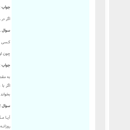
جواب :
اگر در 
سوال 611 :
کـسى که
چون او 
جواب :
به مقد
اگر با
بخواند ب
سوال 612 :
آيـا مـ
روزانـه