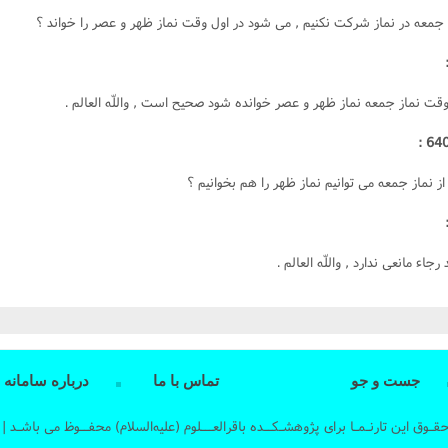
 جمعه در نماز شرکت نکنيم , مى شود در اول وقت نماز ظهر و عصر را خواند ؟
وقت نماز جمعه نماز ظهر و عصر خوانده شود صحيح است , واللّه العالم .
 از نماز جمعه مى توانيم نماز ظهر را هم بخوانيم ؟
جاء مانعى ندارد , واللّه العالم .
جست و جو
تماس با ما
درباره سامانه
حقـوق این تارنـمـا برای پژوهشـکــده باقرالعـــلوم (علیه‌السلام) محفــوظ می باشـد | 1396