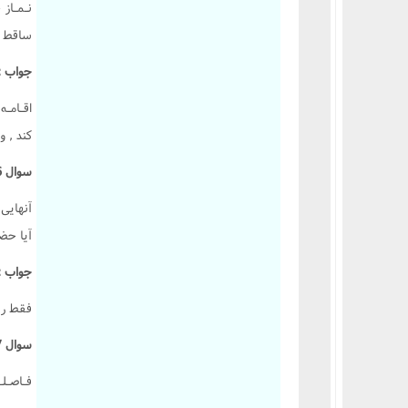
نـمـاز
کتاب یمین
ساقط م
کتاب نذر
جواب :
کتاب صید و ذباحه
کتاب اطعمه و اشربه
اقـامـ
کتاب غصب
کند , و
کتاب شفعه
سوال 636 :
کتاب احیاى موات
آنهايى
کتاب لقطه
آيا حضر
کتاب الارث
جواب :
کتاب شهادات
کتاب حدود و تعزیرات
فقط رفت
کتاب قصاص
سوال 637 :
کتاب دیات
فـاصـلـ
احکام وکالت