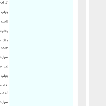
اگر اي
احکام وقف و وصیت
جواب :
فاصله د
چنانچه 
و اگر 
جمعه را
سوال 638 :
نماز جم
جواب :
اقـامـ
آن مى با
سوال 639 :