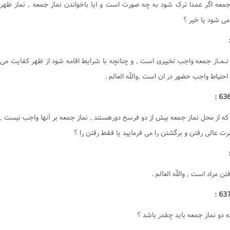
 جمعه اگر عمدا ترک شود به چه صورت است و ايا باخواندن نماز جمعه , نماز ظهر
ى شود يا خير ؟
ه نـمـاز جمعه واجب تخييرى است , و چنانچه با شرايط اقامه شود از ظهر کفايت مى
 احتياط واجب حضور در ان است ,واللّه العالم .
 که از محل نماز جمعه بيش از دو فرسخ دورهستند , نماز جمعه بر آنها واجب نيست ,
ت عالى رفتن و برگشتن را مى فرماييد يا فقط رفتن را ؟
ن مراد است , واللّه العالم .
ه دو نماز جمعه بايد چقدر باشد ؟