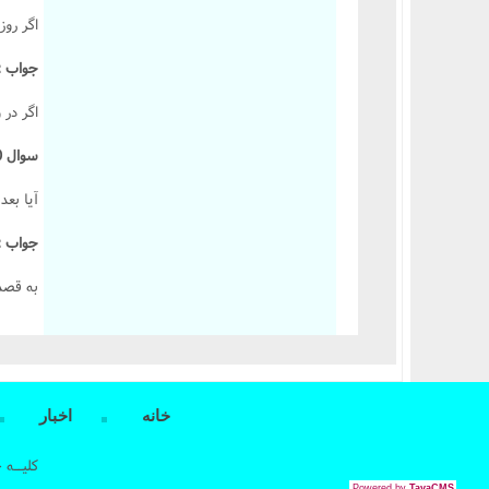
اگر روز
جواب :
اگر در 
سوال 640 :
آيا بعد
جواب :
به قصد ر
خانه
اخبار
کلیــه 
Powered by
TayaCMS