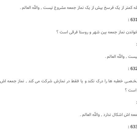
ت
کتاب الشهادات
ه کمتر از يک فرسخ بيش از يک نماز جمعه مشروع نيست , واللّه العالم .
منکر
کتاب الحدود
ت
کتاب القصاص‌
 خواندن نماز جمعه بين شهر و روستا فرقى است ؟
ت
ت
رى اسلامى
البحث حول المسائل المستحدثة
هى از منکر
ست , واللّه العالم .
ت المال
ت
ـخـصـى خطبه ها را درک نکند و يا فقط در نمازش شرکت مى کند , نماز جمعه اش
ت
اعى
است ؟
ت
ت
ت
معاشرت
عه اش اشکال ندارد , واللّه العالم .