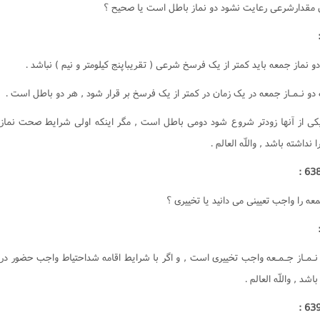
ن مقدارشرعى رعايت نشود دو نماز باطل است يا صحيح ؟
و نماز جمعه بايد کمتر از يک فرسخ شرعى ( تقريباپنج کيلومتر و نيم ) نباشد .
دو نـمـاز جمعه در يک زمان در کمتر از يک فرسخ بر قرار شود , هر دو باطل است .
يکى از آنها زودتر شروع شود دومى باطل است , مگر اينکه اولى شرايط صحت نماز
 نداشته باشد , واللّه العالم .
عه را واجب تعيينى مى دانيد يا تخييرى ؟
ه نـمـاز جـمـعه واجب تخييرى است , و اگر با شرايط اقامه شداحتياط واجب حضور در
شد , واللّه العالم .