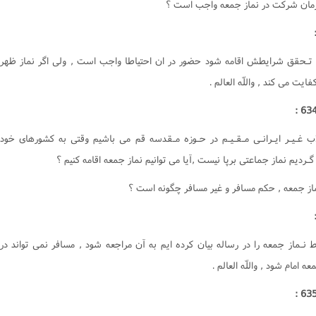
 زمان شرکت در نماز جمعه واجب است ؟
جور
یحات
ا
ـا تـحقق شرايطش اقامه شود حضور در ان احتياطا واجب است , ولى اگر نماز ظهر
فايت مى کند , واللّه العالم .
اب غـيـر ايـرانـى مـقـيـم در حـوزه مـقدسه قم مى باشيم وقتى به کشورهاى خود
گـرديم نماز جماعتى برپا نيست ,آيا مى توانيم نماز جمعه اقامه کنيم ؟
ماز جمعه , حکم مسافر و غير مسافر چگونه است ؟
ط نـماز جمعه را در رساله بيان کرده ايم به آن مراجعه شود , مسافر نمى تواند در
عه امام شود , واللّه العالم .