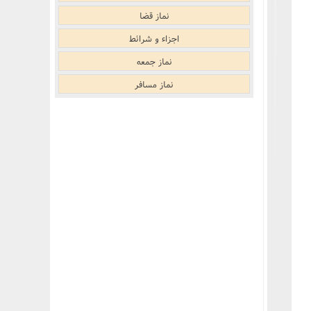
نماز قضا
اجزاء و شرائط
نماز جمعه
نماز مسافر