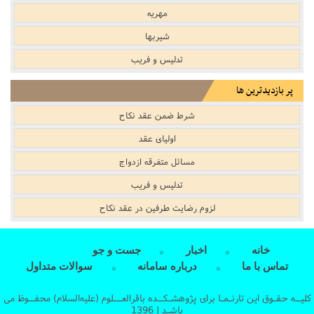
مهریه
شیربها
تدلیس و فریب
پر بازدیدترین ها
شرط ضمن عقد نکاح
اولیاى عقد
مسائل متفرقه ازدواج
تدلیس و فریب
لزوم رضایت طرفین در عقد نکاح
خانه
اخبار
جست و جو
تماس با ما
درباره سامانه
سوالات متداول
کلیــه حقـوق این تارنـمـا برای پژوهشـکــده باقرالعـــلوم (علیه‌السلام) محفــوظ می
باشـد | 1396