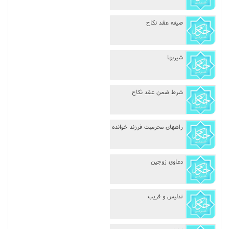
صیغه عقد نکاح
شیربها
شرط ضمن عقد نکاح
راههاى محرمیت فرزند خوانده
دعاوى زوجین
تدلیس و فریب