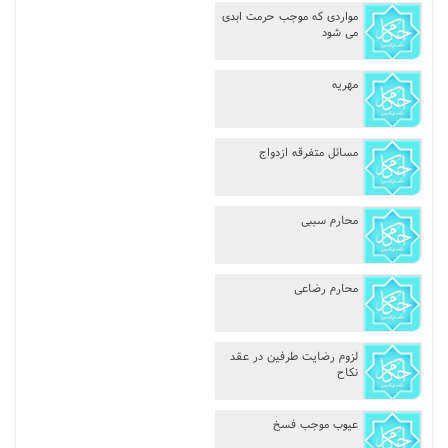
مواردى که موجب حرمت ابدى
مناسک حج
مى شود
عبادات
مهریه
عقود
مسائل متفرقه ازدواج
ایقاعات
محارم سببى
احکام
اعتکاف
محارم رضاعى
زندگی نامه مراجع تقلید
لزوم رضایت طرفین در عقد
نکاح
کتابخانه
عیوب موجب فسخ