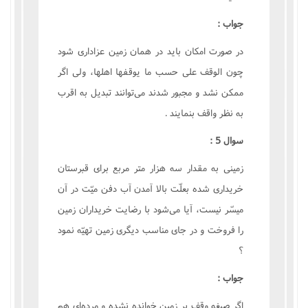
جواب :
در صورت امکان بايد در همان زمين عزادارى شود
چون الوقف على حسب ما يوقفها اهلها، ولى اگر
ممکن نشد و مجبور شدند مى‌توانند تبديل به اقرب
به نظر واقف بنمايند .
سوال 5 :
زمينى به مقدار سه هزار متر مربع براى قبرستان
خريدارى شده بعلّت بالا آمدن آب دفن ميّت در آن
ميسّر نيست، آيا مى‌شود با رضايت خريداران زمين
را فروخت و در جاى مناسب ديگرى زمين تهيّه نمود
؟
جواب :
اگر صيغه وقف بر زمين خوانده نشده و مرده‌اى هم