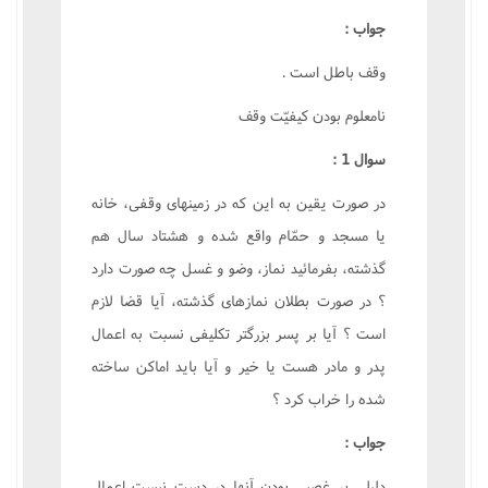
جواب :
وقف باطل است .
نامعلوم بودن کيفيّت وقف
سوال 1 :
در صورت يقين به اين که در زمينهاى وقفى، خانه
يا مسجد و حمّام واقع شده و هشتاد سال هم
گذشته، بفرمائيد نماز، وضو و غسل چه صورت دارد
؟ در صورت بطلان نمازهاى گذشته، آيا قضا لازم
است ؟ آيا بر پسر بزرگتر تکليفى نسبت به اعمال
پدر و مادر هست يا خير و آيا بايد اماکن ساخته
شده را خراب کرد ؟
جواب :
دليلى بر غصبى بودن آنها در دست نيست اعمال