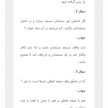
باز پس گرفته شود .
سوال 2 :
اگر شخص غير مسلمان مسجد بسازد و در اختيار
مسلمانان بگذارد، آيا مى‌شود در آن نماز خواند ؟
جواب :
بايد واقف مسجد مسلمان باشد و لذا بايد کافر
واگذار کند به يک مسلمانى و او وقف کند تا صحيح
باشد .
سوال 3 :
آيا در تحقّق وقف صيغه لفظى شرط است يا خير ؟
جواب :
هم با صيغه لفظى و هم با عملِ با قصد و نيّت
تحقّق مى‌يابد .