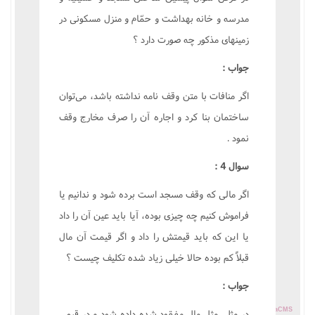
مدرسه و خانه بهداشت و حمّام و منزل مسکونى در
زمينهاى مذکور چه صورت دارد ؟
جواب :
اگر منافات با متن وقف نامه نداشته باشد، مى‌توان
ساختمان بنا کرد و اجاره آن را صرف مخارج وقف
نمود .
سوال 4 :
اگر مالى که وقف مسجد است برده شود و ندانيم يا
فراموش کنيم چه چيزى بوده، آيا بايد عين آن را داد
يا اين که بايد قيمتش را داد و اگر قيمت آن مال
قبلاً کم بوده حالا خيلى زياد شده تکليف چيست ؟
جواب :
Powered by
TayaCMS
در مثلى مثل مال مفقود شده داده شود و در قيمى