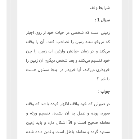
شرايط وقف
سوال 1 :
زمينى است که شخصى در حيات خود از روى اجبار
که مى‌خواستند زمين را تصاحب کنند، آن را وقف
مى‌کند و در زمان حياتش وارثين آن زمين را بين
خود تقسيم مى‌کنند و بعد شخص ديگرى آن زمين را
خريدارى مى‌کند، آيا خريدار در اينجا مسئول هست
يا خير ؟
جواب :
در صورتى که خود واقف اظهار کرده باشد که وقف
صورى بوده و عمل به آن نشده، تقسيم ورثه و
معامله صحيح است و الاّ اشکال دارد و بايد زمين
مسترد گردد و معامله باطل است و ثمن داده شده