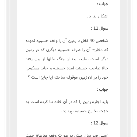
جواب :
اشکال ندارد .
سوال 11 :
شخصى 40 نخل با زمين آن را وقف حسينيه نموده
که مخارج آن را صرف حسينيه ديگرى که در زمين
ديگر است نمايد، بعد از جنگ نخلها از بين رفته
حالا صاحب حسينيه آمده حسينيه و خانه مسکونى
خود را در آن زمين موقوفه ساخته آيا جايز است ؟
جواب :
بايد اجاره زمين را که در آن خانه بنا کرده است به
جهت مخارج حسينيه بپردازد .
سوال 12 :
زمينى صد سال پيش به صورت وقف معاطاة جهت