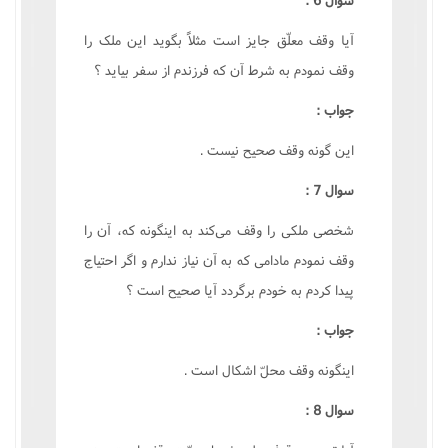
آيا وقف معلّق جايز است مثلاً بگويد اين ملک را
وقف نمودم به شرط آن که فرزندم از سفر بيايد ؟
جواب :
اين گونه وقف صحيح نيست .
سوال 7 :
شخصى ملکى را وقف مى‌کند به اينگونه که، آن را
وقف نمودم مادامى که به آن نياز ندارم و اگر احتياج
پيدا کردم به خودم برگردد آيا صحيح است ؟
جواب :
اينگونه وقف محلّ اشکال است .
سوال 8 :