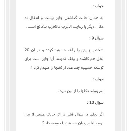
جواب :
به همان حالت گذاشتن جايز نيست و انتقال به
مکان ديگر با رعايت الاقرب فالاقرب بلامانع است .
سوال 9 :
شخصى زمينى را وقف حسينيه کرده و در آن 20
نخل هم کاشته و وقف نموده، آيا جايز است براى
توسعه حسينيه چند عدد از نخلها را منهدم کرد ؟
جواب :
نمى‌تواند نخلها را از بين ببرد .
سوال 10 :
اگر نخلها در سوال قبلى در اثر حادثه طبيعى از بين
برود، آيا مى‌توان حسينيه را توسعه داد ؟