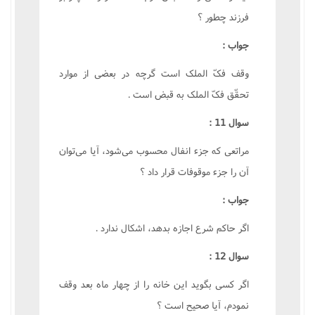
فرزند چطور ؟
جواب :
وقف فکّ الملک است گرچه در بعضى از موارد
تحقّق فکّ الملک به قبض است .
سوال 11 :
مراتعى که جزء انفال محسوب مى‌شود، آيا مى‌توان
آن را جزء موقوفات قرار داد ؟
جواب :
اگر حاکم شرع اجازه بدهد، اشکال ندارد .
سوال 12 :
اگر کسى بگويد اين خانه را از چهار ماه بعد وقف
نمودم، آيا صحيح است ؟