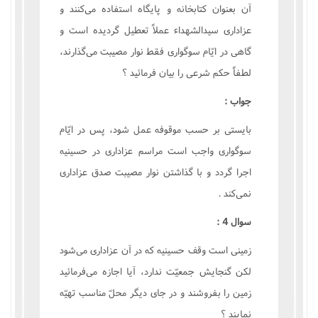
آن بعنوان کتابخانه و پايگاه استفاده مى‌کنند و
عزادارى سيدالشهداء عملاً تعطيل گرديده است و
گاهى در ايّام سوگوارى فقط نوار مصيبت مى‌گذارند،
لطفاً حکم شرعى را بيان فرمائيد ؟
جواب :
بايستى بر حسب موقوفه عمل شود، پس در ايّام
سوگوارى واجب است مراسم عزادارى در حسينيه
اجرا گردد و با گذاشتن نوار مصيبت صدق عزادارى
نمى‌کند .
سوال 4 :
زمينى است وقف حسينيه که در آن عزادارى مى‌شود
لکن گنجايش جمعيّت ندارد، آيا اجازه مى‌فرمائيد
زمين را بفروشند و در جاى ديگر محلّ مناسب تهيّه
نمايند ؟