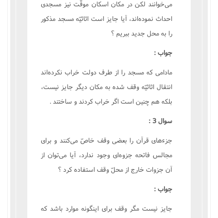
مى‌خوانند لکن در مکان اسکان موقّت نيز مسجدى
احداث نموده‌اند، آيا جايز است اثاثيّه مسجد مذکور
را به محل جديد ببريم ؟
جواب :
مادامى که مسجد را از طرف دولت خراب نکرده‌اند
انتقال اثاثيّه وقف شده به مکان ديگر جايز نيست،
بلکه هم چنين است اگر خراب کردند و ساختند .
سوال 3 :
جزءهاى قرآن را بعضى وقف خاصّ مى‌کنند و براى
مجالس فاتحه جزوه‌اى وجود ندارد، آيا مى‌توان از
آن جزوات خارج از محلّ وقف استفاده کرد ؟
جواب :
جايز نيست مگر وقف براى اينگونه موارد باشد که