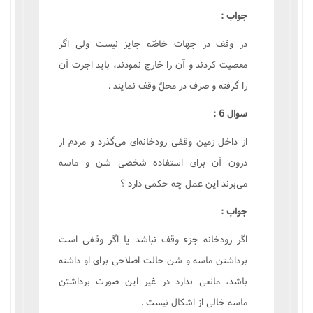
جواب :
در وقف در جهات خاصّه جايز نيست ولى اگر
معصيت کردند و آن را خارج نمودند، بايد اجرت آن
را گرفته و صرف در محلّ وقف نمايند .
سوال 6 :
از داخل زمين وقفى رودخانه‌اى مى‌گذرد و مردم از
درون آن براى استفاده شخصى شن و ماسه
مى‌برند اين عمل چه حکمى دارد ؟
جواب :
اگر رودخانه جزء وقف نباشد يا اگر وقفى است
برداشتن ماسه و شن حالت اصلاحى براى او داشته
باشد، مانعى ندارد در غير اين صورت برداشتن
ماسه خالى از اشکال نيست .