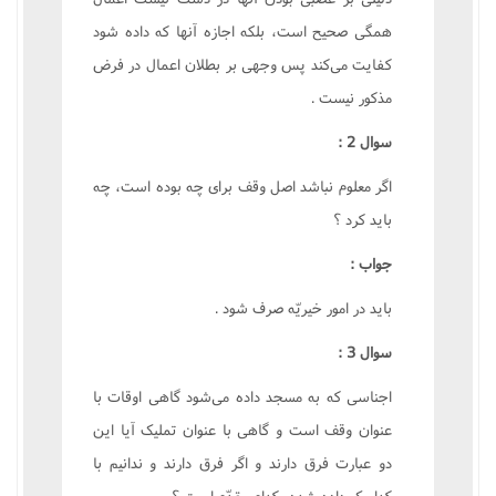
همگى صحيح است، بلکه اجازه آنها که داده شود
کفايت مى‌کند پس وجهى بر بطلان اعمال در فرض
مذکور نيست .
سوال 2 :
اگر معلوم نباشد اصل وقف براى چه بوده است، چه
بايد کرد ؟
جواب :
بايد در امور خيريّه صرف شود .
سوال 3 :
اجناسى که به مسجد داده مى‌شود گاهى اوقات با
عنوان وقف است و گاهى با عنوان تمليک آيا اين
دو عبارت فرق دارند و اگر فرق دارند و ندانيم با
کداميک داده شده، کدام مقدّم است ؟