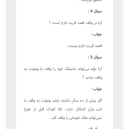
سوال 4 :
آيا در وقف قصد قربت لازم است ؟
جواب :
قصد قربت لازم نيست .
سوال 5 :
آيا بچّه مى‌تواند مايملک خود را وقف يا وصيّت به
وقف نمايد ؟
جواب :
اگر بيش از ده سال داشته باشد وصيّت به وقف با
اذن ولىّ اشکال ندارد، امّا کودک قبل از بلوغ
نمى‌تواند ملک خودش را وقف کند .
سوال 6 :