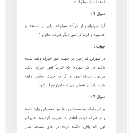
استفاده از موقوفات
سوال 1 :
آيا مى‌توانيم از درآمد موقوفه، غير از مسجد و
حسينيه و کربلا در امور ديگر صرف نمائيم ؟
جواب :
در صورتى که زمين در جهت امور خيريّه وقف شده
باشد در هر موردى که شرعاً امور خيريّه باشد
مى‌توان صرف نمود و اگر در جهت خاصّى وقف
شده بايد در همان جهت خاصّ صرف شود .
سوال 2 :
بر اثر زلزله به مسجد روستا نيز خساراتى وارد شده
و از طرف دولت اعلام به تخريب گرديده، عليرغم
اين که باقى مانده مردم در جاى مسجد نماز