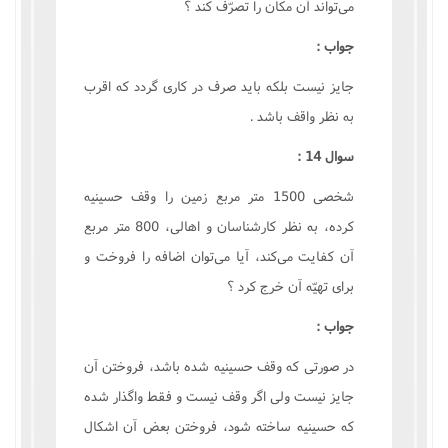
مى‌تواند آن مکان را تصرّف کند ؟
جواب :
جايز نيست بلکه بايد صرف در کارى گردد که اقرب
به نظر واقف باشد .
سوال 14 :
شخصى 1500 متر مربع زمين را وقف حسينيه
کرده، به نظر کارشناسان و اهالى، 800 متر مربع
آن کفايت مى‌کند، آيا مى‌توان اضافه را فروخت و
براى تهيّه آن خرج کرد ؟
جواب :
در صورتى که وقف حسينيه شده باشد، فروختن آن
جايز نيست ولى اگر وقف نيست و فقط واگذار شده
که حسينيه ساخته شود، فروختن بعض آن اشکال