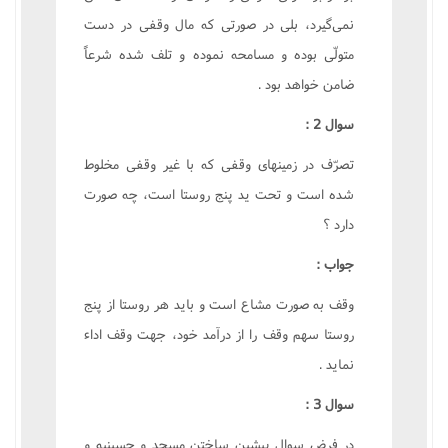
نمى‌گيرد، بلى در صورتى که مال وقفى در دست
متولّى بوده و مسامحه نموده و تلف شده شرعاً
ضامن خواهد بود .
سوال 2 :
تصرّف در زمينهاى وقفى که با غير وقفى مخلوط
شده است و تحت يد پنج روستا است، چه صورت
دارد ؟
جواب :
وقف به صورت مشاع است و بايد هر روستا از پنج
روستا سهم وقف را از درآمد خود، جهت وقف اداء
نمايد .
سوال 3 :
در فرض سوال پيشين ساختن مسجد و حسينيه و