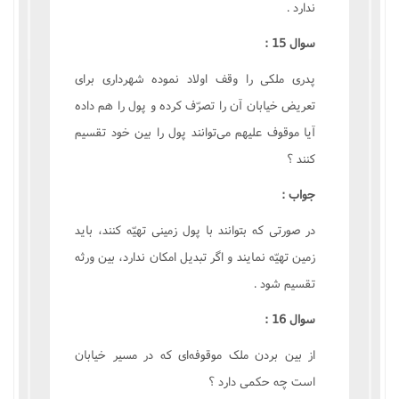
ندارد .
سوال 15 :
پدرى ملکى را وقف اولاد نموده شهردارى براى
تعريض خيابان آن را تصرّف کرده و پول را هم داده
آيا موقوف عليهم مى‌توانند پول را بين خود تقسيم
کنند ؟
جواب :
در صورتى که بتوانند با پول زمينى تهيّه کنند، بايد
زمين تهيّه نمايند و اگر تبديل امکان ندارد، بين ورثه
تقسيم شود .
سوال 16 :
از بين بردن ملک موقوفه‌اى که در مسير خيابان
است چه حکمى دارد ؟