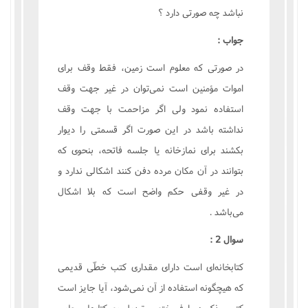
نباشد چه صورتى دارد ؟
جواب :
در صورتى که معلوم است زمين، فقط وقف براى
اموات مؤمنين است نمى‌توان در غير جهت وقف
استفاده نمود ولى اگر مزاحمت با جهت وقف
نداشته باشد در اين صورت اگر قسمتى را ديوار
بکشند براى نمازخانه يا جلسه فاتحه، بنحوى که
بتوانند در آن مکان مرده دفن کنند اشکالى ندارد و
در غير وقفى حکم واضح است که بلا اشکال
مى‌باشد .
سوال 2 :
کتابخانه‌اى است داراى مقدارى کتب خطّى قديمى
که هيچگونه استفاده از آن نمى‌شود، آيا جايز است
کتب مذکوره را فروخته و تبديل به کتابهاى چاپى