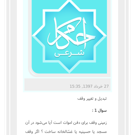
مناسک حج
عبادات
عقود
ایقاعات
احکام
اعتکاف
27 خرداد 1397, 15:35
زندگی نامه مراجع تقلید
تبديل و تغيير وقف
سوال 1 :
کتابخانه
زمينى وقف براى دفن اموات است آيا مى‌شود در آن
مسجد يا حسينيه يا غسّالخانه ساخت ؟ اگر وقف