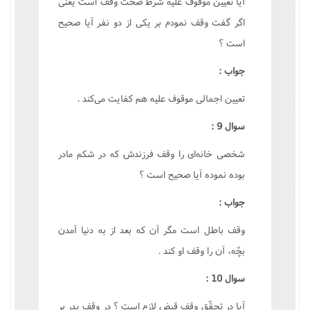
آيا تعيين موقوف عليه شرط صحّت وقف است يعنى
اگر گفت وقف نمودم بر يکى از دو نفر آيا صحيح
است ؟
جواب :
تعيين اجمالى موقوف عليه هم کفايت مى‌کند .
سوال 9 :
شخصى خانه‌اى را وقف فرزندش که در شکم مادر
بوده نموده آيا صحيح است ؟
جواب :
وقف باطل است مگر آن که بعد از به دنيا آمدن
بچّه، آن را وقف او کند .
سوال 10 :
آيا در تحقّق وقف قبض لازم است ؟ در وقف پدر بر