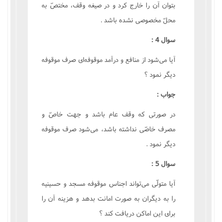
بتوان آن را خارج کرد و در صيغه وقف، مختصّ به
محلّ مخصوصى نشده باشد .
سوال 4 :
آيا مى‌شود از منافع و درآمد موقوفه‌اى صرف موقوفه
ديگر نمود ؟
جواب :
در صورتى که وقف عام باشد و جهت خاصّ و
مصرف خاصّى نداشته باشد، مى‌شود صرف موقوفه
ديگر نمود .
سوال 5 :
آيا متولّى مى‌تواند اجناس موقوفه مسجد و حسينيه
را به ديگران به صورت امانت بدهد و هزينه آن را
براى اين اماکن دريافت کند ؟