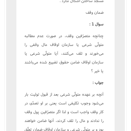
مسجد ساختن اشکال ندارد .
ضمان وقف
سوال 1 :
چنانچه متصرّفين وقف، در صورت عدم مطالبه
متولّى شرعى يا سازمان اوقاف مال وقفى را
مى‌خورند و تلف مى‌کنند، آيا متولّى شرعى يا
سازمان اوقاف ضامن حقوق تضييع شده مى‌باشند
يا خير ؟
جواب :
آنچه بر عهده متولّى شرعى بعد از قبول توليت بار
مى‌شود وجوب تکليفى است يعنى بر او تصدّى در
کار وقف واجب است و لذا اگر متصرّفين پول وقف
را ندادند و مال را تلف کردند، آنها ضامن خواهند
بود و بر متولّى شرعى و سازمان اوقاف ضمان تعلّق