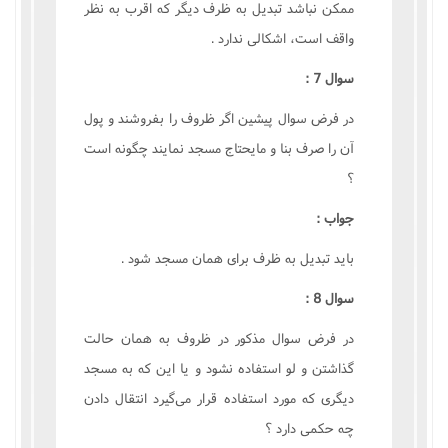
ممکن نباشد تبديل به ظرف ديگر که اقرب به نظر
واقف است، اشکالى ندارد .
سوال 7 :
در فرض سوال پيشين اگر ظروف را بفروشند و پول
آن را صرف بنا و مايحتاج مسجد نمايند چگونه است
؟
جواب :
بايد تبديل به ظرف براى همان مسجد شود .
سوال 8 :
در فرض سوال مذکور در ظروف به همان حالت
گذاشتن و لو استفاده نشود و يا اين که به مسجد
ديگرى که مورد استفاده قرار مى‌گيرد انتقال دادن
چه حکمى دارد ؟