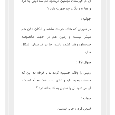
آيا در قبرستان مؤمنين مى‌شود مدرسه دينى بنا کرد
و مغازه و دکّان چه صورت دارد ؟
جواب :
در صورتى که هتک حرمت نباشد و امکان دفن هم
ميسّر نيست و زمين هم در جهت مخصوصه
قبرستان وقف نشده باشد، بنا در قبرستان اشکال
ندارد .
سوال 19 :
زمينى را وقف حسينيه کرده‌اند با توجّه به اين که
حسينيه وجود دارد و نيازى به ساخت مجدّد نيست،
آيا مى‌شود آن را تبديل به کتابخانه کرد ؟
جواب :
تبديل کردن جايز نيست .